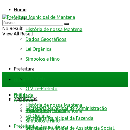
Home
A Cidade
No Result
História de nossa Mantena
View All Result
Dados Geográficos
Lei Orgânica
Símbolos e Hino
Prefeitura
O Prefeito
Home
O Vice-Prefeito
Home
A Cidade
Secretarias
A Cidade
História de nossa Mantena
Secretaria Municipal de Administração
Dados Geográficos
História de nossa Mantena
Lei Orgânica
Secretaria Municipal da Fazenda
Símbolos e Hino
Prefeitura
Dados Geográficos
Secretaria Municipal de Assistência Social,