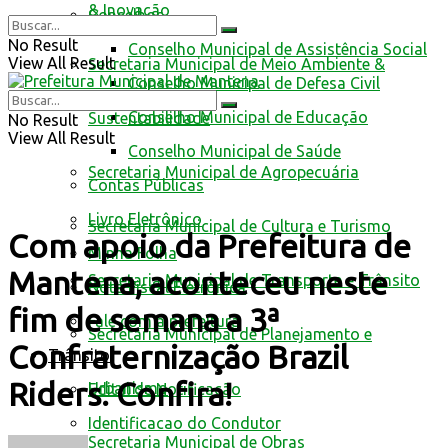
& Inovação
Conselhos
No Result
Conselho Municipal de Assistência Social
View All Result
Secretaria Municipal de Meio Ambiente &
Conselho Municipal de Defesa Civil
Conselho Municipal de Educação
Sustentabilidade
No Result
View All Result
Conselho Municipal de Saúde
Secretaria Municipal de Agropecuária
Contas Públicas
Livro Eletrônico
Secretaria Municipal de Cultura e Turismo
Com apoio da Prefeitura de
Minha Folha
Mantena, aconteceu neste
Secretaria Municipal de Transporte e Trânsito
Nota Fiscal Eletrônica
fim de semana a 3ª
Fale com a prefeitura
Secretaria Municipal de Planejamento e
Confraternização Brazil
Trânsito
Riders. Confira!
Urbanismo
Edital de Notificação
Identificacao do Condutor
Secretaria Municipal de Obras