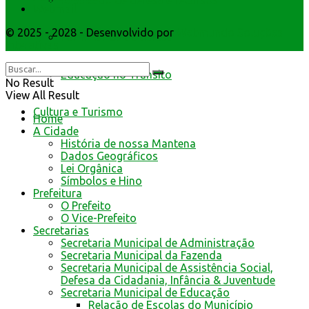
Resultado de defesa e recursos
Webmail
© 2025 - 2028 - Desenvolvido por
Webmundo Soluções
Formulários de defesa
Interativas
Educação no Trânsito
No Result
View All Result
Cultura e Turismo
Home
A Cidade
História de nossa Mantena
Dados Geográficos
Lei Orgânica
Símbolos e Hino
Prefeitura
O Prefeito
O Vice-Prefeito
Secretarias
Secretaria Municipal de Administração
Secretaria Municipal da Fazenda
Secretaria Municipal de Assistência Social,
Defesa da Cidadania, Infância & Juventude
Secretaria Municipal de Educação
Relação de Escolas do Município