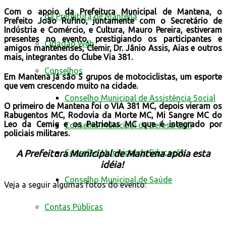
Com o apoio da Prefeitura Municipal de Mantena, o
da Prefeitura de Mantena
Prefeito João Rufino, juntamente com o Secretário de
Indústria e Comércio, e Cultura, Mauro Pereira, estiveram
presentes no evento, prestigiando os participantes e
Cidadão Web
amigos mantenenses, Clemir, Dr. Jânio Assis, Aias e outros
mais, integrantes do Clube Via 381.
Conselhos
Em Mantena já são 5 grupos de motociclistas, um esporte
que vem crescendo muito na cidade.
Conselho Municipal de Assistência Social
O primeiro de Mantena foi o VIA 381 MC, depois vieram os
Rabugentos MC, Rodovia da Morte MC, Mi Sangre MC do
Leo da Cemig e os Patriotas MC que é integrado por
Conselho Municipal de Defesa Civil
policiais militares.
Conselho Municipal de Educação
A Prefeitura Municipal de Mantena apóia esta
idéia!
Conselho Municipal de Saúde
Veja a seguir algumas fotos do evento:
Contas Públicas