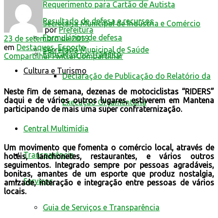
Requerimento para Cartão de Autista
Resultado de defesa e recursos
Secretaria Municipal de Indústria e Comércio
por
Prefeitura
Formulários de defesa
23 de setembro de 2019
em
Destaques
,
Esporte
Secretaria Municipal de Saúde
Educação no Trânsito
Compartilhar
Twittar
Compartilhar
Cultura e Turismo
Declaração de Publicação do Relatório da
Neste fim de semana, dezenas de motociclistas “RIDERS”
daqui e de vários outros lugares, estiverem em Mantena
Execução Orçamentária
participando de mais uma super confraternização.
Central Multimídia
Um movimento que fomenta o comércio local, através de
Transparência
hotéis, lanchonetes, restaurantes, e vários outros
seguimentos. Integrado sempre por pessoas agradáveis,
bonitas, amantes de um esporte que produz nostalgia,
Serviços
amizade, interação e integração entre pessoas de vários
locais.
Guia de Serviços e Transparência