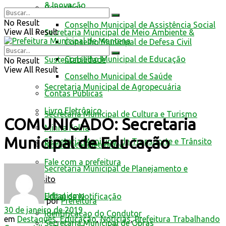
& Inovação
Conselhos
No Result
Conselho Municipal de Assistência Social
View All Result
Secretaria Municipal de Meio Ambiente &
Conselho Municipal de Defesa Civil
Conselho Municipal de Educação
Sustentabilidade
No Result
View All Result
Conselho Municipal de Saúde
Secretaria Municipal de Agropecuária
Contas Públicas
Livro Eletrônico
Secretaria Municipal de Cultura e Turismo
COMUNICADO: Secretaria
Minha Folha
Municipal de Educação
Secretaria Municipal de Transporte e Trânsito
Nota Fiscal Eletrônica
Fale com a prefeitura
Secretaria Municipal de Planejamento e
Trânsito
Urbanismo
Edital de Notificação
por
Prefeitura
30 de janeiro de 2019
Identificacao do Condutor
em
Destaques
,
Educação
,
Notícias
,
Prefeitura Trabalhando
Secretaria Municipal de Obras