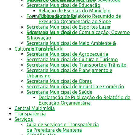
Resultado de defesa e recursos
Secretaria Municipal de Educação
Relação de Escolas do Município
Publicação do Relatório Resumido de
Formulários de defesa
Execução Orçamentária ao Siope
Secretaria Municipal de Esportes Lazer
Secretaria Municipal de Comunicação, Governo
Educação no Trânsito
& Inovação
Secretaria Municipal de Meio Ambiente &
Sustentabilidade
Cultura e Turismo
Secretaria Municipal de Agropecuária
Secretaria Municipal de Cultura e Turismo
Secretaria Municipal de Transporte e Trânsito
Secretaria Municipal de Planejamento e
Urbanismo
Secretaria Municipal de Obras
Secretaria Municipal de Indústria e Comércio
Secretaria Municipal de Saúde
Declaração de Publicação do Relatório da
Execução Orçamentária
Central Multimídia
Transparência
Serviços
Guia de Serviços e Transparência
da Prefeitura de Mantena