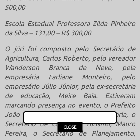
500,00
Escola Estadual Professora Zilda Pinheiro
da Silva – 131,00 – R$ 300,00
O júri foi composto pelo Secretário de
Agricultura, Carlos Roberto, pelo vereador
Wanderson Branca de Neve, pela
empresária Farliane Monteiro, pelo
empresário Júlio Júnior, pela ex-secretária
de educação, Meire Baia. Estiveram
marcando presença no evento, o Prefeito
João Rufino e a Primeira Dama Carla, o
Secretário de Cultura e Turismo, Mauro
This popup will close in:
15
CLOSE
Pereira, o Secretário de Planejamento,