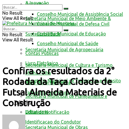
& Inovação
Conselhos
No Result
Conselho Municipal de Assistência Social
View All Result
Secretaria Municipal de Meio Ambiente &
Conselho Municipal de Defesa Civil
Conselho Municipal de Educação
Sustentabilidade
No Result
View All Result
Conselho Municipal de Saúde
Secretaria Municipal de Agropecuária
Contas Públicas
Livro Eletrônico
Secretaria Municipal de Cultura e Turismo
Confira os resultados da 2°
Minha Folha
Rodada da Taça Cidade de
Secretaria Municipal de Transporte e Trânsito
Nota Fiscal Eletrônica
Futsal Almeida Materiais de
Fale com a prefeitura
Secretaria Municipal de Planejamento e
Construção
Trânsito
Urbanismo
Edital de Notificação
Identificacao do Condutor
Secretaria Municipal de Obras