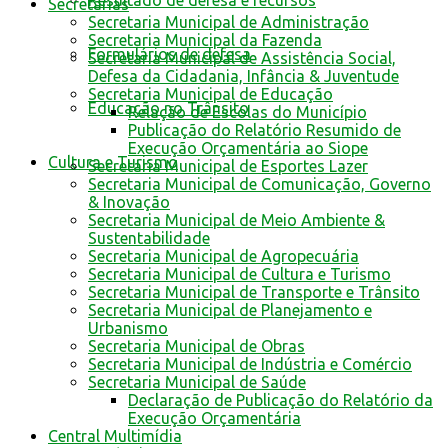
Resultado de defesa e recursos
Secretarias
Secretaria Municipal de Administração
Secretaria Municipal da Fazenda
Formulários de defesa
Secretaria Municipal de Assistência Social,
Defesa da Cidadania, Infância & Juventude
Secretaria Municipal de Educação
Educação no Trânsito
Relação de Escolas do Município
Publicação do Relatório Resumido de
Execução Orçamentária ao Siope
Cultura e Turismo
Secretaria Municipal de Esportes Lazer
Secretaria Municipal de Comunicação, Governo
& Inovação
Secretaria Municipal de Meio Ambiente &
Sustentabilidade
Secretaria Municipal de Agropecuária
Secretaria Municipal de Cultura e Turismo
Secretaria Municipal de Transporte e Trânsito
Secretaria Municipal de Planejamento e
Urbanismo
Secretaria Municipal de Obras
Secretaria Municipal de Indústria e Comércio
Secretaria Municipal de Saúde
Declaração de Publicação do Relatório da
Execução Orçamentária
Central Multimídia