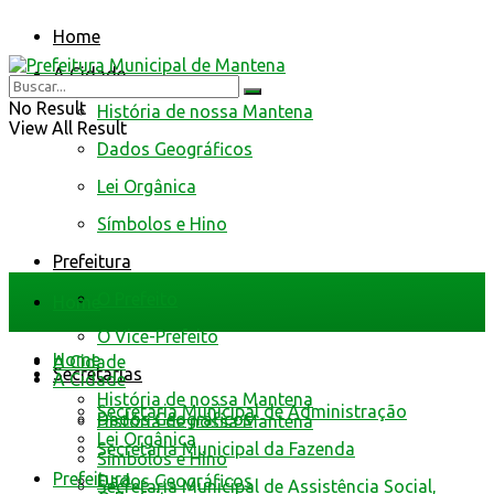
Home
A Cidade
No Result
História de nossa Mantena
View All Result
Dados Geográficos
Lei Orgânica
Símbolos e Hino
Prefeitura
O Prefeito
Home
O Vice-Prefeito
Home
A Cidade
Secretarias
A Cidade
História de nossa Mantena
Secretaria Municipal de Administração
Dados Geográficos
História de nossa Mantena
Lei Orgânica
Secretaria Municipal da Fazenda
Símbolos e Hino
Prefeitura
Dados Geográficos
Secretaria Municipal de Assistência Social,