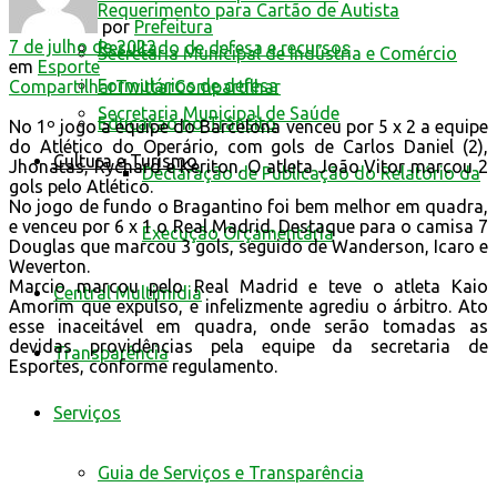
Requerimento para Cartão de Autista
por
Prefeitura
7 de julho de 2022
Resultado de defesa e recursos
Secretaria Municipal de Indústria e Comércio
em
Esporte
Formulários de defesa
Compartilhar
Twittar
Compartilhar
Secretaria Municipal de Saúde
Educação no Trânsito
No 1º jogo a equipe do Barcelona venceu por 5 x 2 a equipe
do Atlético do Operário, com gols de Carlos Daniel (2),
Cultura e Turismo
Jhonatas, Rychard e Keriton. O atleta João Vitor marcou 2
Declaração de Publicação do Relatório da
gols pelo Atlético.
No jogo de fundo o Bragantino foi bem melhor em quadra,
e venceu por 6 x 1 o Real Madrid. Destaque para o camisa 7
Execução Orçamentária
Douglas que marcou 3 gols, seguido de Wanderson, Icaro e
Weverton.
Marcio marcou pelo Real Madrid e teve o atleta Kaio
Central Multimídia
Amorim que expulso, e infelizmente agrediu o árbitro. Ato
esse inaceitável em quadra, onde serão tomadas as
devidas providências pela equipe da secretaria de
Transparência
Esportes, conforme regulamento.
Serviços
Guia de Serviços e Transparência