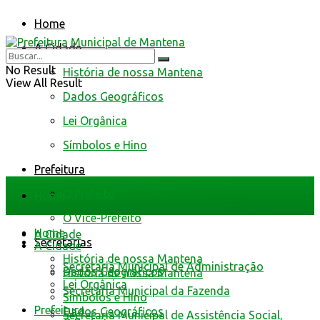
Home
A Cidade
No Result
História de nossa Mantena
View All Result
Dados Geográficos
Lei Orgânica
Símbolos e Hino
Prefeitura
O Prefeito
Home
O Vice-Prefeito
Home
A Cidade
Secretarias
A Cidade
História de nossa Mantena
Secretaria Municipal de Administração
Dados Geográficos
História de nossa Mantena
Lei Orgânica
Secretaria Municipal da Fazenda
Símbolos e Hino
Prefeitura
Dados Geográficos
Secretaria Municipal de Assistência Social,