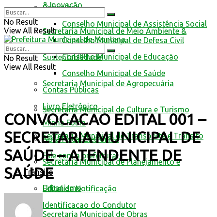
& Inovação
Conselhos
No Result
Conselho Municipal de Assistência Social
View All Result
Secretaria Municipal de Meio Ambiente &
Conselho Municipal de Defesa Civil
Conselho Municipal de Educação
Sustentabilidade
No Result
View All Result
Conselho Municipal de Saúde
Secretaria Municipal de Agropecuária
Contas Públicas
Livro Eletrônico
Secretaria Municipal de Cultura e Turismo
CONVOCACAO EDITAL 001 –
Minha Folha
SECRETARIA MUNICIPAL DE
Secretaria Municipal de Transporte e Trânsito
Nota Fiscal Eletrônica
SAÚDE – ATENDENTE DE
Fale com a prefeitura
Secretaria Municipal de Planejamento e
SAÚDE
Trânsito
Urbanismo
Edital de Notificação
Identificacao do Condutor
Secretaria Municipal de Obras