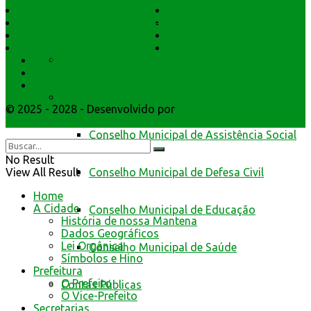
História do Município
Notícias
da Prefeitura de Mantena
Dados Geográficos
Prefeitura Trabalhando
Lei Orgânica
Central Multimídia
Símbolos e Hino
Editais Licitações
Cidadão Web
Secretarios
Atendimento
Webmail
Conselhos
© 2025 - 2028 - Desenvolvido por
Webmundo Soluções
Interativas
Conselho Municipal de Assistência Social
No Result
Conselho Municipal de Defesa Civil
View All Result
Home
A Cidade
Conselho Municipal de Educação
História de nossa Mantena
Dados Geográficos
Lei Orgânica
Conselho Municipal de Saúde
Símbolos e Hino
Prefeitura
O Prefeito
Contas Públicas
O Vice-Prefeito
Secretarias