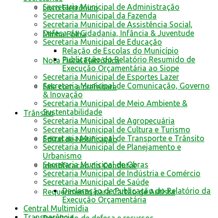
Secretaria Municipal de Administração
Livro Eletrônico
Secretaria Municipal da Fazenda
Secretaria Municipal de Assistência Social,
Defesa da Cidadania, Infância & Juventude
Minha Folha
Secretaria Municipal de Educação
Relação de Escolas do Município
Publicação do Relatório Resumido de
Nota Fiscal Eletrônica
Execução Orçamentária ao Siope
Secretaria Municipal de Esportes Lazer
Secretaria Municipal de Comunicação, Governo
Fale com a prefeitura
& Inovação
Secretaria Municipal de Meio Ambiente &
Sustentabilidade
Trânsito
Secretaria Municipal de Agropecuária
Secretaria Municipal de Cultura e Turismo
Secretaria Municipal de Transporte e Trânsito
Edital de Notificação
Secretaria Municipal de Planejamento e
Urbanismo
Secretaria Municipal de Obras
Identificacao do Condutor
Secretaria Municipal de Indústria e Comércio
Secretaria Municipal de Saúde
Declaração de Publicação do Relatório da
Requerimento para Cartão de Autista
Execução Orçamentária
Central Multimídia
Transparência