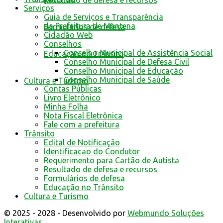
Resultado de defesa e recursos
Serviços
Guia de Serviços e Transparência
da Prefeitura de Mantena
Formulários de defesa
Cidadão Web
Conselhos
Conselho Municipal de Assistência Social
Educação no Trânsito
Conselho Municipal de Defesa Civil
Conselho Municipal de Educação
Conselho Municipal de Saúde
Cultura e Turismo
Contas Públicas
Livro Eletrônico
Minha Folha
Nota Fiscal Eletrônica
Fale com a prefeitura
Trânsito
Edital de Notificação
Identificacao do Condutor
Requerimento para Cartão de Autista
Resultado de defesa e recursos
Formulários de defesa
Educação no Trânsito
Cultura e Turismo
© 2025 - 2028 - Desenvolvido por
Webmundo Soluções
Interativas