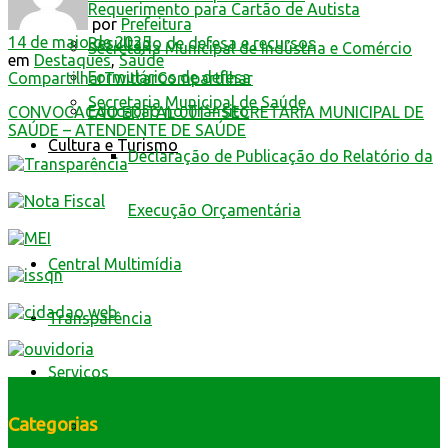
Requerimento para Cartão de Autista
por
Prefeitura
14 de maio de 2025
Resultado de defesa e recursos
Secretaria Municipal de Indústria e Comércio
em
Destaques
,
Saúde
Formulários de defesa
Compartilhar
Twittar
Compartilhar
Secretaria Municipal de Saúde
Educação no Trânsito
CONVOCACAO EDITAL 001 – SECRETARIA MUNICIPAL DE
SAÚDE – ATENDENTE DE SAÚDE
Cultura e Turismo
Declaração de Publicação do Relatório da
Execução Orçamentária
Central Multimídia
Transparência
Serviços
Categorias
Guia de Serviços e Transparência