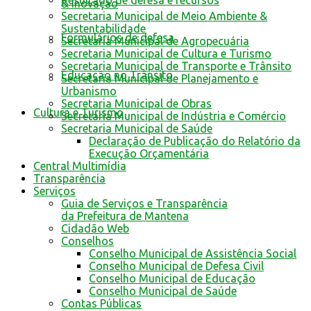
Resultado de defesa e recursos
& Inovação
Secretaria Municipal de Meio Ambiente &
Sustentabilidade
Formulários de defesa
Secretaria Municipal de Agropecuária
Secretaria Municipal de Cultura e Turismo
Secretaria Municipal de Transporte e Trânsito
Educação no Trânsito
Secretaria Municipal de Planejamento e
Urbanismo
Secretaria Municipal de Obras
Cultura e Turismo
Secretaria Municipal de Indústria e Comércio
Secretaria Municipal de Saúde
Declaração de Publicação do Relatório da
Execução Orçamentária
Central Multimídia
Transparência
Serviços
Guia de Serviços e Transparência
da Prefeitura de Mantena
Cidadão Web
Conselhos
Conselho Municipal de Assistência Social
Conselho Municipal de Defesa Civil
Conselho Municipal de Educação
Conselho Municipal de Saúde
Contas Públicas