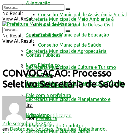
& Inovação
Conselhos
No Result
Conselho Municipal de Assistência Social
View All Result
Secretaria Municipal de Meio Ambiente &
Conselho Municipal de Defesa Civil
Conselho Municipal de Educação
Sustentabilidade
No Result
View All Result
Conselho Municipal de Saúde
Secretaria Municipal de Agropecuária
Contas Públicas
Livro Eletrônico
Secretaria Municipal de Cultura e Turismo
CONVOCAÇÃO: Processo
Minha Folha
Seletivo Secretária de Saúde
Secretaria Municipal de Transporte e Trânsito
Nota Fiscal Eletrônica
Fale com a prefeitura
Secretaria Municipal de Planejamento e
Trânsito
Urbanismo
Edital de Notificação
por
Prefeitura
2 de setembro de 2024
Identificacao do Condutor
em
Destaques
,
Notícias
,
Prefeitura Trabalhando
,
Secretaria Municipal de Obras