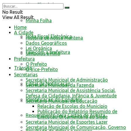
Livro Eletrônico
No Result
View All Result
Minha Folha
Home
A Cidade
Nota Fiscal Eletrônica
História de nossa Mantena
Dados Geográficos
Lei Orgânica
Fale com a prefeitura
Símbolos e Hino
Prefeitura
O Prefeito
Trânsito
O Vice-Prefeito
Secretarias
Secretaria Municipal de Administração
Edital de Notificação
Secretaria Municipal da Fazenda
Secretaria Municipal de Assistência Social,
Defesa da Cidadania, Infância & Juventude
Identificacao do Condutor
Secretaria Municipal de Educação
Relação de Escolas do Município
Publicação do Relatório Resumido de
Requerimento para Cartão de Autista
Execução Orçamentária ao Siope
Secretaria Municipal de Esportes Lazer
Secretaria Municipal de Comunicação, Governo