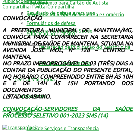
Publicações e Avisos
Requerimento para Cartão de Autista
Compartilhar
Twittar
Compartilhar
Resultado de defesa e recursos
Secretaria Municipal de Indústria e Comércio
CONVOCAÇÃO
Formulários de defesa
A PREFEITURA MUNICIPAL DE MANTENA/MG,
Secretaria Municipal de Saúde
Educação no Trânsito
CONVOCA PARA COMPARECER NA SECRETARIA
MUNICIPAL DE SAÚDE DE MANTENA, SITUADA NA
Cultura e Turismo
Declaração de Publicação do Relatório da
AVENIDA JOSÉ MOL, Nº 128 – CENTRO –
MANTENA,
NO PRAZO IMPRORROGÁVEL DE 03 (TRÊS) DIAS A
Execução Orçamentária
CONTAR DA PUBLICAÇÃO DO PRESENTE EDITAL,
NO HORÁRIO COMPREENDIDO ENTRE 8H ÀS 10H
Central Multimídia
E E DE 14H ÀS 15H PORTANDO DOS
DOCUMENTOS
Transparência
LISTADOS ABAIXO.
CONVOCAÇÃO-SERVIDORES DA SAÚDE
Serviços
PROCESSO SELETIVO 001-2023 SMS (14)
Guia de Serviços e Transparência