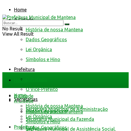
Home
A Cidade
No Result
História de nossa Mantena
View All Result
Dados Geográficos
Lei Orgânica
Símbolos e Hino
Prefeitura
O Prefeito
Home
O Vice-Prefeito
Home
A Cidade
Secretarias
A Cidade
História de nossa Mantena
Secretaria Municipal de Administração
Dados Geográficos
História de nossa Mantena
Lei Orgânica
Secretaria Municipal da Fazenda
Símbolos e Hino
Prefeitura
Dados Geográficos
Secretaria Municipal de Assistência Social,