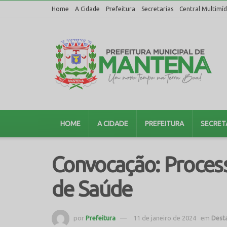
Home
A Cidade
Prefeitura
Secretarias
Central Multimíd
HOME
A CIDADE
PREFEITURA
SECRET
Convocação: Process
de Saúde
por
Prefeitura
11 de janeiro de 2024
em
Dest