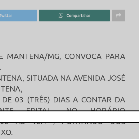
Twittar
Compartilhar
DE MANTENA/MG, CONVOCA PARA
A
NTENA, SITUADA NA AVENIDA JOSÉ
NTENA,
DE 03 (TRÊS) DIAS A CONTAR DA
ENTE EDITAL, NO HORÁRIO
H00 ÀS 10H , PORTANDO DOS
This popup will close in:
16
XO.