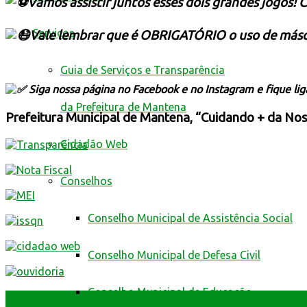
Vamos assistir juntos esses dois grandes jogos! 
Serviços
Vale lembrar que é OBRIGATÓRIO o uso de máscara
Guia de Serviços e Transparência
Siga nossa página no Facebook e no Instagram e fique li
da Prefeitura de Mantena
Prefeitura Municipal de Mantena, “Cuidando + da Nos
Cidadão Web
Conselhos
Conselho Municipal de Assistência Social
Conselho Municipal de Defesa Civil
Conselho Municipal de Educação