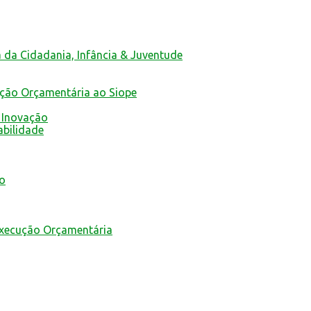
a da Cidadania, Infância & Juventude
ução Orçamentária ao Siope
 Inovação
abilidade
mo
Execução Orçamentária