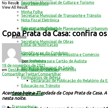
Secretaria Municipal de Cultura e Turismo
No Result
Livro Eletrônico
View All Result
Minha Folha
Secretaria Municipal de Transporte e Trânsito
Nota Fiscal Eletrônica
Fale com a prefeitura
Secretaria Municipal de Planejamento e Urbanis
Copa Prata da Casa: confira os
Trânsito
Secretaria Municipal de Obras
Edital de Notificação
Identificacao do Condutor
Secretaria Municipal de Indústria e Comércio
por
Prefeitura
Requerimento para Cartão de Autista
18 de novembro de 2021
Secretaria Municipal de Saúde
Resultado de defesa e recursos
em
Destaques
,
Esporte
,
Notícias
Compartilhar
Twittar
Compartilhar
Formulários de defesa
Declaração de Publicação do Relatório da 
Educação no Trânsito
Acontece hoje a 7° rodada da Copa Prata da Casa. A C
Central Multimídia
Cultura e Turismo
nesta noite.
Transparência