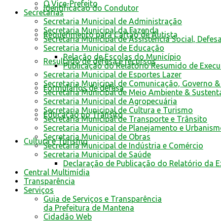
O Vice-Prefeito
Identificacao do Condutor
Secretarias
Secretaria Municipal de Administração
Secretaria Municipal da Fazenda
Requerimento para Cartão de Autista
Secretaria Municipal de Assistência Social, Defes
Secretaria Municipal de Educação
Relação de Escolas do Município
Resultado de defesa e recursos
Publicação do Relatório Resumido de Exec
Secretaria Municipal de Esportes Lazer
Secretaria Municipal de Comunicação, Governo &
Formulários de defesa
Secretaria Municipal de Meio Ambiente & Sustent
Secretaria Municipal de Agropecuária
Secretaria Municipal de Cultura e Turismo
Educação no Trânsito
Secretaria Municipal de Transporte e Trânsito
Secretaria Municipal de Planejamento e Urbanis
Secretaria Municipal de Obras
Cultura e Turismo
Secretaria Municipal de Indústria e Comércio
Secretaria Municipal de Saúde
Declaração de Publicação do Relatório da 
Central Multimídia
Transparência
Serviços
Guia de Serviços e Transparência
da Prefeitura de Mantena
Cidadão Web