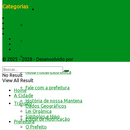
Categorias
Conselho Municipal de Saúde
História do Município
Dados Geográficos
Contas Públicas
Lei Orgânica
Símbolos e Hino
Secretarios
Livro Eletrônico
Atendimento
Webmail
Minha Folha
© 2025 - 2028 - Desenvolvido por
Webmundo Soluções Inter
Nota Fiscal Eletrônica
No Result
View All Result
Fale com a prefeitura
Home
A Cidade
História de nossa Mantena
Trânsito
Dados Geográficos
Lei Orgânica
Símbolos e Hino
Edital de Notificação
Prefeitura
O Prefeito