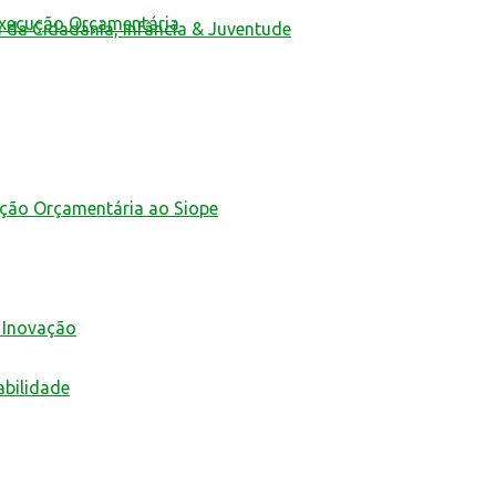
Execução Orçamentária
a da Cidadania, Infância & Juventude
ução Orçamentária ao Siope
 Inovação
abilidade