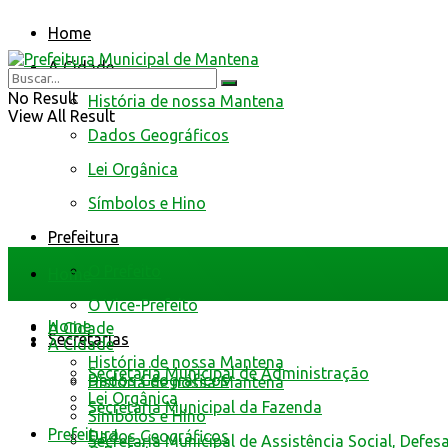
Home
A Cidade
No Result
História de nossa Mantena
View All Result
Dados Geográficos
Lei Orgânica
Símbolos e Hino
Prefeitura
O Prefeito
Home
O Vice-Prefeito
Home
A Cidade
Secretarias
A Cidade
História de nossa Mantena
Secretaria Municipal de Administração
Dados Geográficos
História de nossa Mantena
Lei Orgânica
Secretaria Municipal da Fazenda
Símbolos e Hino
Prefeitura
Dados Geográficos
Secretaria Municipal de Assistência Social, Defes