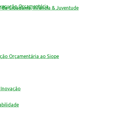
Execução Orçamentária
a da Cidadania, Infância & Juventude
ução Orçamentária ao Siope
 Inovação
abilidade