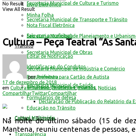
Secretaria Municipal de Cultura e Turismo
No Result
Livro Eletrônico
View All Result
Minha Folha
Secretaria Municipal de Transporte e Trânsito
Nota Fiscal Eletrônica
Fale com a prefeitura
Secretaria Municipal de Planejamento e Urbanis
Cultura – Peça Teatral “As San
Trânsito
Secretaria Municipal de Obras
Edital de Notificação
Identificacao do Condutor
Secretaria Municipal de Indústria e Comércio
por
Prefeitura
Requerimento para Cartão de Autista
17 de dezembro de 2018
Secretaria Municipal de Saúde
Resultado de defesa e recursos
em
Cultura e Turismo
,
Destaques
,
Eventos
,
Notícias
Compartilhar
Twittar
Compartilhar
Formulários de defesa
Declaração de Publicação do Relatório da 
Educação no Trânsito
Central Multimídia
Cultura e Turismo
Na noite do último sábado (15 de dez
Mantena, reuniu centenas de pessoas, e
Transparência