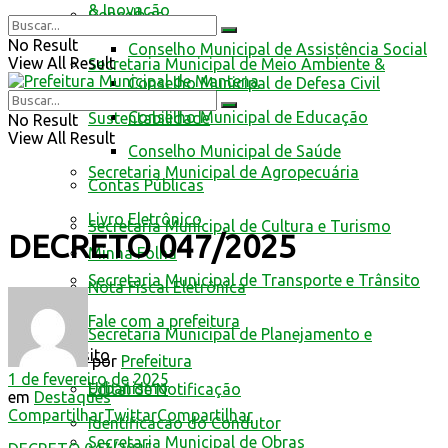
& Inovação
Conselhos
No Result
Conselho Municipal de Assistência Social
View All Result
Secretaria Municipal de Meio Ambiente &
Conselho Municipal de Defesa Civil
Conselho Municipal de Educação
Sustentabilidade
No Result
View All Result
Conselho Municipal de Saúde
Secretaria Municipal de Agropecuária
Contas Públicas
Livro Eletrônico
Secretaria Municipal de Cultura e Turismo
DECRETO 047/2025
Minha Folha
Secretaria Municipal de Transporte e Trânsito
Nota Fiscal Eletrônica
Fale com a prefeitura
Secretaria Municipal de Planejamento e
Trânsito
por
Prefeitura
1 de fevereiro de 2025
Urbanismo
Edital de Notificação
em
Destaques
Compartilhar
Twittar
Compartilhar
Identificacao do Condutor
Secretaria Municipal de Obras