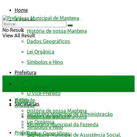
Home
A Cidade
No Result
História de nossa Mantena
View All Result
Dados Geográficos
Lei Orgânica
Símbolos e Hino
Prefeitura
O Prefeito
Home
O Vice-Prefeito
Home
A Cidade
Secretarias
A Cidade
História de nossa Mantena
Secretaria Municipal de Administração
Dados Geográficos
História de nossa Mantena
Lei Orgânica
Secretaria Municipal da Fazenda
Símbolos e Hino
Prefeitura
Dados Geográficos
Secretaria Municipal de Assistência Social,