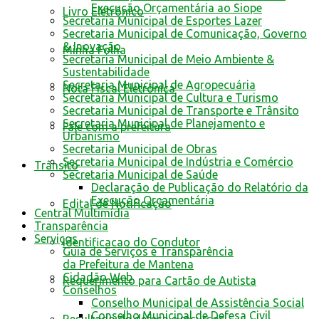
Execução Orçamentária ao Siope
Livro Eletrônico
Secretaria Municipal de Esportes Lazer
Secretaria Municipal de Comunicação, Governo
& Inovação
Minha Folha
Secretaria Municipal de Meio Ambiente &
Sustentabilidade
Secretaria Municipal de Agropecuária
Nota Fiscal Eletrônica
Secretaria Municipal de Cultura e Turismo
Secretaria Municipal de Transporte e Trânsito
Secretaria Municipal de Planejamento e
Fale com a prefeitura
Urbanismo
Secretaria Municipal de Obras
Secretaria Municipal de Indústria e Comércio
Trânsito
Secretaria Municipal de Saúde
Declaração de Publicação do Relatório da
Execução Orçamentária
Edital de Notificação
Central Multimídia
Transparência
Serviços
Identificacao do Condutor
Guia de Serviços e Transparência
da Prefeitura de Mantena
Cidadão Web
Requerimento para Cartão de Autista
Conselhos
Conselho Municipal de Assistência Social
Conselho Municipal de Defesa Civil