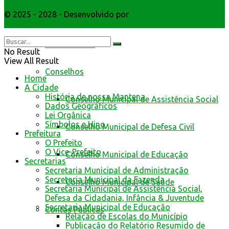
© 2025 - 2028 - Desenvolvido por
Webmundo Soluções
da Prefeitura de Mantena
Interativas
Cidadão Web
No Result
View All Result
Conselhos
Home
A Cidade
História de nossa Mantena
Conselho Municipal de Assistência Social
Dados Geográficos
Lei Orgânica
Símbolos e Hino
Conselho Municipal de Defesa Civil
Prefeitura
O Prefeito
O Vice-Prefeito
Conselho Municipal de Educação
Secretarias
Secretaria Municipal de Administração
Secretaria Municipal da Fazenda
Conselho Municipal de Saúde
Secretaria Municipal de Assistência Social,
Defesa da Cidadania, Infância & Juventude
Secretaria Municipal de Educação
Contas Públicas
Relação de Escolas do Município
Publicação do Relatório Resumido de