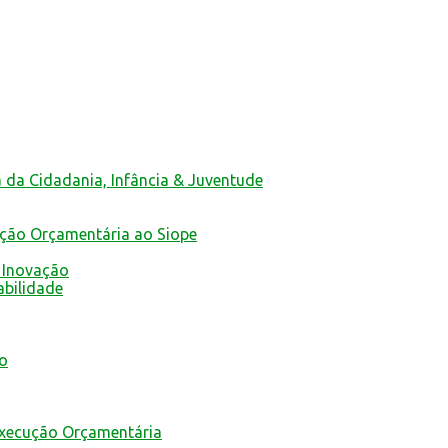
a da Cidadania, Infância & Juventude
ução Orçamentária ao Siope
 Inovação
abilidade
mo
Execução Orçamentária