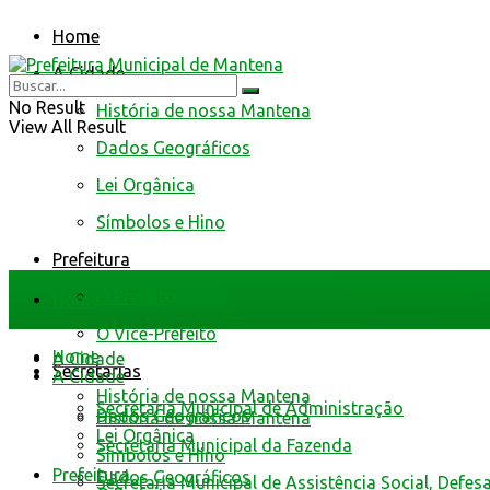
Home
A Cidade
No Result
História de nossa Mantena
View All Result
Dados Geográficos
Lei Orgânica
Símbolos e Hino
Prefeitura
O Prefeito
Home
O Vice-Prefeito
Home
A Cidade
Secretarias
A Cidade
História de nossa Mantena
Secretaria Municipal de Administração
Dados Geográficos
História de nossa Mantena
Lei Orgânica
Secretaria Municipal da Fazenda
Símbolos e Hino
Prefeitura
Dados Geográficos
Secretaria Municipal de Assistência Social, Defes