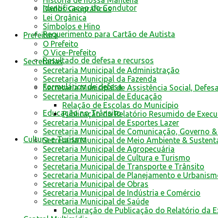
História de nossa Mantena
Identificacao do Condutor
Dados Geográficos
Lei Orgânica
Símbolos e Hino
Requerimento para Cartão de Autista
Prefeitura
O Prefeito
O Vice-Prefeito
Resultado de defesa e recursos
Secretarias
Secretaria Municipal de Administração
Secretaria Municipal da Fazenda
Formulários de defesa
Secretaria Municipal de Assistência Social, Defes
Secretaria Municipal de Educação
Relação de Escolas do Município
Educação no Trânsito
Publicação do Relatório Resumido de Exec
Secretaria Municipal de Esportes Lazer
Secretaria Municipal de Comunicação, Governo &
Cultura e Turismo
Secretaria Municipal de Meio Ambiente & Sustent
Secretaria Municipal de Agropecuária
Secretaria Municipal de Cultura e Turismo
Secretaria Municipal de Transporte e Trânsito
Secretaria Municipal de Planejamento e Urbanis
Secretaria Municipal de Obras
Secretaria Municipal de Indústria e Comércio
Secretaria Municipal de Saúde
Declaração de Publicação do Relatório da 