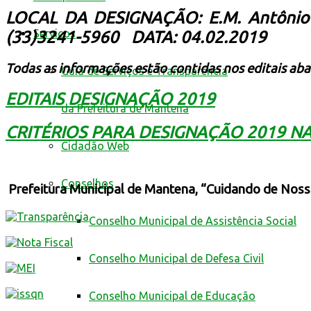
LOCAL DA DESIGNAÇÃO: E.M. Antônio 
Serviços
(33)3241-5960
DATA: 04.02.2019
Todas as informações estão contidas nos editais aba
Guia de Serviços e Transparência
EDITAIS DESIGNAÇÃO 2019
da Prefeitura de Mantena
CRITÉRIOS PARA DESIGNAÇÃO 2019 N
Cidadão Web
Conselhos
Prefeitura Municipal de Mantena, “Cuidando de Noss
Conselho Municipal de Assistência Social
Conselho Municipal de Defesa Civil
Conselho Municipal de Educação