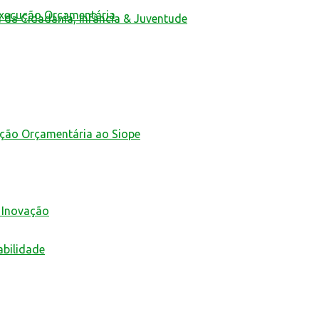
Execução Orçamentária
a da Cidadania, Infância & Juventude
ução Orçamentária ao Siope
 Inovação
abilidade