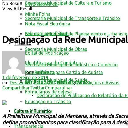
Secretaria Municipal de Cultura e Turismo
No Result
Livro Eletrônico
View All Result
Minha Folha
Secretaria Municipal de Transporte e Trânsito
Nota Fiscal Eletrônica
Fale com a prefeitura
Secretaria Municipal de Planejamento e Urbanis
Designação da Rede Municipal
Trânsito
Secretaria Municipal de Obras
Edital de Notificação
Identificacao do Condutor
Secretaria Municipal de Indústria e Comércio
por
Prefeitura
Requerimento para Cartão de Autista
1 de fevereiro de 2019
Secretaria Municipal de Saúde
Resultado de defesa e recursos
em
Destaques
,
Educação
,
Notícias
,
Publicações e Avisos
Compartilhar
Twittar
Compartilhar
Formulários de defesa
Declaração de Publicação do Relatório da 
Educação no Trânsito
Central Multimídia
Cultura e Turismo
A Prefeitura Municipal de Mantena, através da Secr
define procedimentos para classificação para
à desi
Transparência