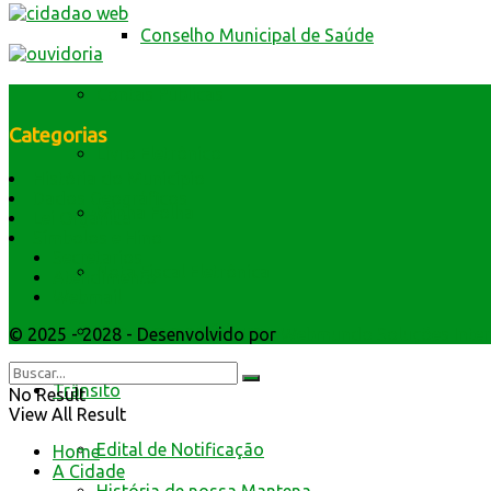
Conselho Municipal de Saúde
Contas Públicas
Categorias
Livro Eletrônico
História do Município
Dados Geográficos
Minha Folha
Lei Orgânica
Símbolos e Hino
Secretarios
Nota Fiscal Eletrônica
Atendimento
Webmail
Fale com a prefeitura
© 2025 - 2028 - Desenvolvido por
Webmundo Soluções Inter
Trânsito
No Result
View All Result
Edital de Notificação
Home
A Cidade