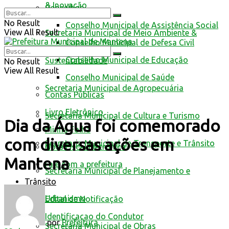
& Inovação
Conselhos
No Result
Conselho Municipal de Assistência Social
View All Result
Secretaria Municipal de Meio Ambiente &
Conselho Municipal de Defesa Civil
Conselho Municipal de Educação
Sustentabilidade
No Result
View All Result
Conselho Municipal de Saúde
Secretaria Municipal de Agropecuária
Contas Públicas
Livro Eletrônico
Secretaria Municipal de Cultura e Turismo
Dia da Água foi comemorado
Minha Folha
com diversas ações em
Secretaria Municipal de Transporte e Trânsito
Nota Fiscal Eletrônica
Mantena
Fale com a prefeitura
Secretaria Municipal de Planejamento e
Trânsito
Urbanismo
Edital de Notificação
Identificacao do Condutor
por
Prefeitura
Secretaria Municipal de Obras