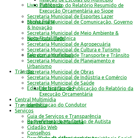
Livro Eletrônico
Publicação do Relatório Resumido de
Execução Orçamentária ao Siope
Secretaria Municipal de Esportes Lazer
Minha Folha
Secretaria Municipal de Comunicação, Governo
& Inovação
Secretaria Municipal de Meio Ambiente &
Nota Fiscal Eletrônica
Sustentabilidade
Secretaria Municipal de Agropecuária
Secretaria Municipal de Cultura e Turismo
Fale com a prefeitura
Secretaria Municipal de Transporte e Trânsito
Secretaria Municipal de Planejamento e
Urbanismo
Trânsito
Secretaria Municipal de Obras
Secretaria Municipal de Indústria e Comércio
Secretaria Municipal de Saúde
Edital de Notificação
Declaração de Publicação do Relatório da
Execução Orçamentária
Central Multimídia
Identificacao do Condutor
Transparência
Serviços
Guia de Serviços e Transparência
Requerimento para Cartão de Autista
da Prefeitura de Mantena
Cidadão Web
Conselhos