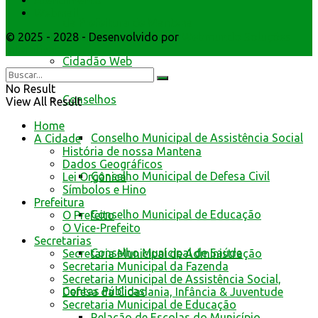
Atendimento
Webmail
da Prefeitura de Mantena
© 2025 - 2028 - Desenvolvido por
Webmundo Soluções
Interativas
Cidadão Web
No Result
Conselhos
View All Result
Home
Conselho Municipal de Assistência Social
A Cidade
História de nossa Mantena
Dados Geográficos
Conselho Municipal de Defesa Civil
Lei Orgânica
Símbolos e Hino
Prefeitura
Conselho Municipal de Educação
O Prefeito
O Vice-Prefeito
Secretarias
Conselho Municipal de Saúde
Secretaria Municipal de Administração
Secretaria Municipal da Fazenda
Secretaria Municipal de Assistência Social,
Contas Públicas
Defesa da Cidadania, Infância & Juventude
Secretaria Municipal de Educação
Relação de Escolas do Município