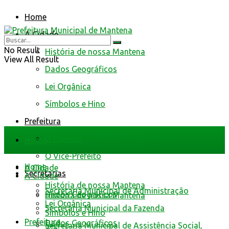
Home
A Cidade
No Result
História de nossa Mantena
View All Result
Dados Geográficos
Lei Orgânica
Símbolos e Hino
Prefeitura
O Prefeito
Home
O Vice-Prefeito
Home
A Cidade
Secretarias
A Cidade
História de nossa Mantena
Secretaria Municipal de Administração
Dados Geográficos
História de nossa Mantena
Lei Orgânica
Secretaria Municipal da Fazenda
Símbolos e Hino
Prefeitura
Dados Geográficos
Secretaria Municipal de Assistência Social,