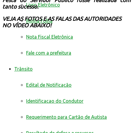
Festa do Servidor Público fosse realizada com
Livro Eletrônico
tanto sucesso.
VEJA AS FOTOS E AS FALAS DAS AUTORIDADES
Minha Folha
NO VÍDEO ABAIXO!
Nota Fiscal Eletrônica
Fale com a prefeitura
Trânsito
Edital de Notificação
Identificacao do Condutor
Requerimento para Cartão de Autista