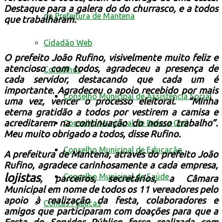
Destaque para a galera do do churrasco, e a todos
da Prefeitura de Mantena
que trabalharam.
Cidadão Web
O prefeito João Rufino, visivelmente muito feliz e
atencioso com todos, agradeceu a presença de
Conselhos
cada servidor, destacando que cada um é
importante. Agradeceu o apoio recebido por mais
Conselho Municipal de Assistência Social
uma vez, vencer o processo eleitoral.
“Minha
eterna gratidão a todos por vestirem a camisa e
acreditarem na continuação do nosso trabalho”
.
Conselho Municipal de Defesa Civil
Meu muito obrigado a todos, disse Rufino.
Conselho Municipal de Educação
A prefeitura de Mantena, através do prefeito João
Rufino, agradece carinhosamente a cada empresa,
lojistas
Conselho Municipal de Saúde
, parceiros, secretários, a Câmara
Municipal em nome de todos os 11 vereadores pelo
apoio à realização da festa, colaboradores e
Contas Públicas
amigos que participaram com doações para que a