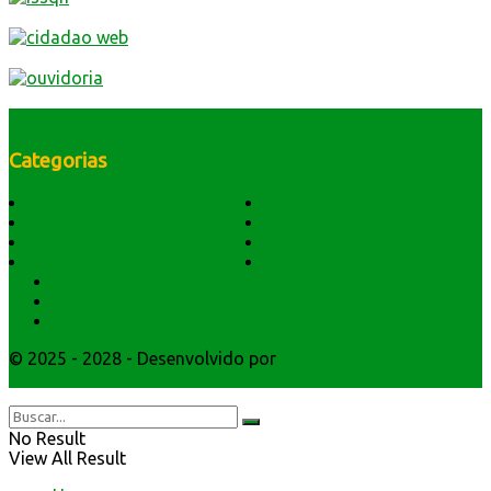
Categorias
História do Município
Notícias
Dados Geográficos
Prefeitura Trabalhando
Lei Orgânica
Central Multimídia
Símbolos e Hino
Editais Licitações
Secretarios
Atendimento
Webmail
© 2025 - 2028 - Desenvolvido por
Webmundo Soluções
Interativas
No Result
View All Result