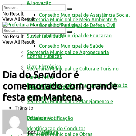
& Inovação
Conselhos
No Result
Conselho Municipal de Assistência Social
View All Result
Secretaria Municipal de Meio Ambiente &
Conselho Municipal de Defesa Civil
Conselho Municipal de Educação
Sustentabilidade
No Result
View All Result
Conselho Municipal de Saúde
Secretaria Municipal de Agropecuária
Contas Públicas
Livro Eletrônico
Secretaria Municipal de Cultura e Turismo
Dia do Servidor é
Minha Folha
comemorado com grande
Secretaria Municipal de Transporte e Trânsito
Nota Fiscal Eletrônica
festa em Mantena
Fale com a prefeitura
Secretaria Municipal de Planejamento e
Trânsito
Urbanismo
Edital de Notificação
Identificacao do Condutor
por
Prefeitura
Secretaria Municipal de Obras