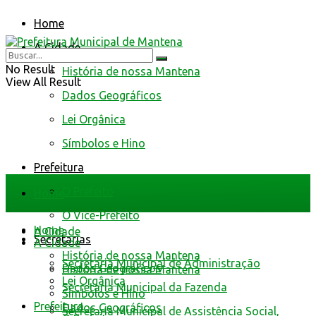
Home
A Cidade
No Result
História de nossa Mantena
View All Result
Dados Geográficos
Lei Orgânica
Símbolos e Hino
Prefeitura
O Prefeito
Home
O Vice-Prefeito
Home
A Cidade
Secretarias
A Cidade
História de nossa Mantena
Secretaria Municipal de Administração
Dados Geográficos
História de nossa Mantena
Lei Orgânica
Secretaria Municipal da Fazenda
Símbolos e Hino
Prefeitura
Dados Geográficos
Secretaria Municipal de Assistência Social,