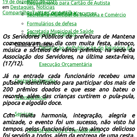
19 de dezembro de 2021
Requerimento para Cartão de Autista
em
Destaques
,
Notícias
Compartilhar
Twittar
Compartilhar
Resultado de defesa e recursos
Secretaria Municipal de Indústria e Comércio
Formulários de defesa
Secretaria Municipal de Saúde
Educação no Trânsito
Os Servidores Públicos da prefeitura de Mantena
comemoraram seu dia com muita festa, almoço,
Cultura e Turismo
Declaração de Publicação do Relatório da
música e sorteios de vários prêmios, na sede da
Associação dos Servidores, na última sexta-feira,
(17/12).
Execução Orçamentária
Já na entrada cada funcionário recebeu uma
Central Multimídia
pulseira identificando para participar dos mais de
200 prêmios doados e que esse ano bateu o
recorde, além das crianças curtirem o pula-pula,
Transparência
pipoca e algodão doce.
Serviços
Com muita harmonia, integração, alegria e
amizade, o evento foi um sucesso, não visto há
tempos pelos funcionários. Um almoço delicioso
Guia de Serviços e Transparência
foi servido a todos, além da entrega de uma cesta.