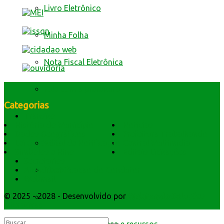
Livro Eletrônico
Minha Folha
Nota Fiscal Eletrônica
Fale com a prefeitura
Categorias
Trânsito
História do Município
Notícias
Dados Geográficos
Prefeitura Trabalhando
Edital de Notificação
Lei Orgânica
Central Multimídia
Símbolos e Hino
Editais Licitações
Secretarios
Identificacao do Condutor
Atendimento
Webmail
© 2025 - 2028 - Desenvolvido por
Webmundo Soluções
Requerimento para Cartão de Autista
Interativas