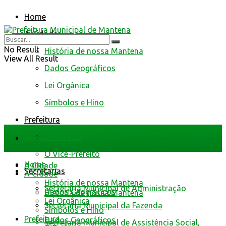
Home
A Cidade
No Result
História de nossa Mantena
View All Result
Dados Geográficos
Lei Orgânica
Símbolos e Hino
Prefeitura
O Prefeito
Home
O Vice-Prefeito
Home
A Cidade
Secretarias
A Cidade
História de nossa Mantena
Secretaria Municipal de Administração
Dados Geográficos
História de nossa Mantena
Lei Orgânica
Secretaria Municipal da Fazenda
Símbolos e Hino
Prefeitura
Dados Geográficos
Secretaria Municipal de Assistência Social,