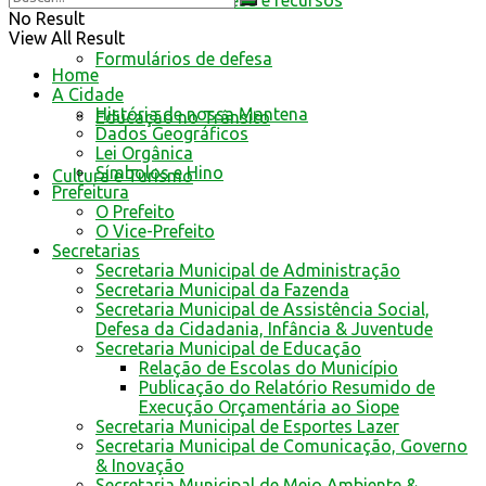
Resultado de defesa e recursos
No Result
View All Result
Formulários de defesa
Home
A Cidade
História de nossa Mantena
Educação no Trânsito
Dados Geográficos
Lei Orgânica
Símbolos e Hino
Cultura e Turismo
Prefeitura
O Prefeito
O Vice-Prefeito
Secretarias
Secretaria Municipal de Administração
Secretaria Municipal da Fazenda
Secretaria Municipal de Assistência Social,
Defesa da Cidadania, Infância & Juventude
Secretaria Municipal de Educação
Relação de Escolas do Município
Publicação do Relatório Resumido de
Execução Orçamentária ao Siope
Secretaria Municipal de Esportes Lazer
Secretaria Municipal de Comunicação, Governo
& Inovação
Secretaria Municipal de Meio Ambiente &