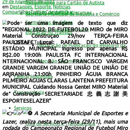
29 de novembro de 2022
Requerimento para Cartão de Autista
em
Destaques
,
Esporte
,
Notícias
Compartilhar
Twittar
Compartilhar
Resultado de defesa e recursos
Secretaria Municipal de Indústria e Comércio
Formulários de defesa
Secretaria Municipal de Saúde
Educação no Trânsito
Cultura e Turismo
Declaração de Publicação do Relatório da
Execução Orçamentária
Central Multimídia
Transparência
Serviços
A Secretaria Municipal de Esportes e
Lazer, realiza nesta terça-feira (29/11), mais uma
Guia de Serviços e Transparência
rodada do Campeonato Regional de Futebol Miro