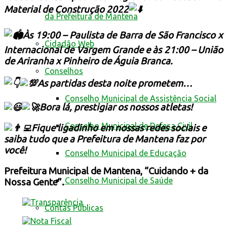
Material de Construção 2022
da Prefeitura de Mantena
Às 19:00 – Paulista de Barra de São Francisco x
Cidadão Web
Internacional de Vargem Grande e às 21:00 – União
de Ariranha x Pinheiro de Águia Branca.
Conselhos
As partidas desta noite prometem…
Conselho Municipal de Assistência Social
Bora lá, prestigiar os nossos atletas!
Conselho Municipal de Defesa Civil
Fique ligadinho em nossas redes sociais e
saiba tudo que a Prefeitura de Mantena faz por
você!
Conselho Municipal de Educação
Prefeitura Municipal de Mantena, “Cuidando + da
Conselho Municipal de Saúde
Nossa Gente”.
Contas Públicas