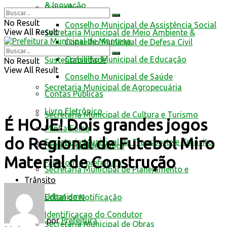
& Inovação
Conselhos
No Result
Conselho Municipal de Assistência Social
View All Result
Secretaria Municipal de Meio Ambiente &
Conselho Municipal de Defesa Civil
Conselho Municipal de Educação
Sustentabilidade
No Result
View All Result
Conselho Municipal de Saúde
Secretaria Municipal de Agropecuária
Contas Públicas
Livro Eletrônico
Secretaria Municipal de Cultura e Turismo
É HOJE! Dois grandes jogos
Minha Folha
do Regional de Futebol Miro
Secretaria Municipal de Transporte e Trânsito
Nota Fiscal Eletrônica
Material de Construção
Fale com a prefeitura
Secretaria Municipal de Planejamento e
Trânsito
Urbanismo
Edital de Notificação
Identificacao do Condutor
por
Prefeitura
Secretaria Municipal de Obras