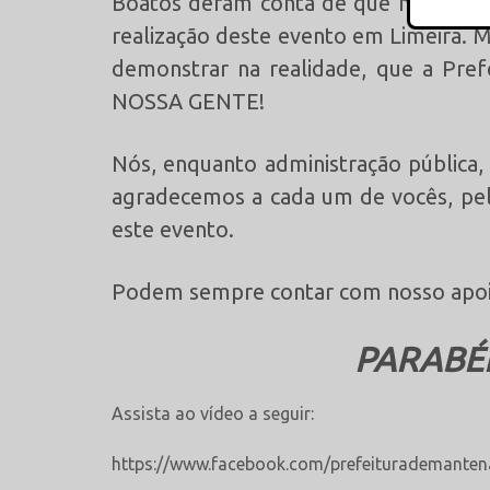
Boatos deram conta de que não houve
realização deste evento em Limeira. 
demonstrar na realidade, que a Pre
NOSSA GENTE!
Nós, enquanto administração pública
agradecemos a cada um de vocês, pel
este evento.
Podem sempre contar com nosso apoio
PARABÉ
Assista ao vídeo a seguir:
https://www.facebook.com/prefeiturademante