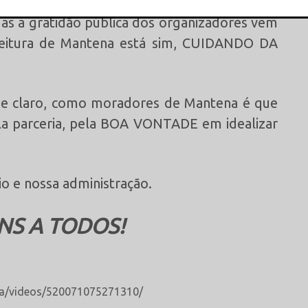
 apoio da Prefeitura ou do Prefeito, para a
Mas a gratidão pública dos organizadores vem
This popup will close in:
16
feitura de Mantena está sim, CUIDANDO DA
, e claro, como moradores de Mantena é que
a parceria, pela BOA VONTADE em idealizar
 e nossa administração.
NS A TODOS!
na/videos/520071075271310/