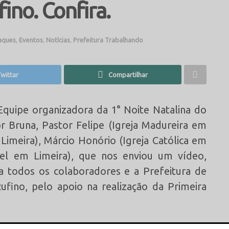
ino. Confira.
aques
,
Eventos
,
Notícias
,
Prefeitura Trabalhando
wittar
Compartilhar
Equipe organizadora da 1° Noite Natalina do
or Bruna, Pastor Felipe (Igreja Madureira em
 Limeira), Márcio Honório (Igreja Católica em
niel em Limeira), que nos enviou um vídeo,
a todos os colaboradores e a Prefeitura de
ufino, pelo apoio na realização da Primeira