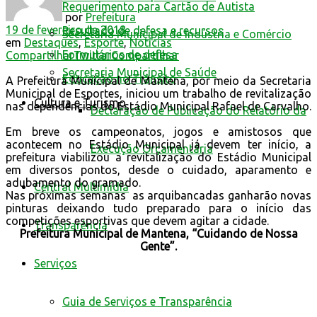
Requerimento para Cartão de Autista
por
Prefeitura
19 de fevereiro de 2018
Resultado de defesa e recursos
Secretaria Municipal de Indústria e Comércio
em
Destaques
,
Esporte
,
Notícias
Formulários de defesa
Compartilhar
Twittar
Compartilhar
Secretaria Municipal de Saúde
Educação no Trânsito
A Prefeitura Municipal de Mantena, por meio da Secretaria
Municipal de Esportes, iniciou um trabalho de revitalização
Cultura e Turismo
nas dependências do Estádio Municipal Rafael de Carvalho.
Declaração de Publicação do Relatório da
Em breve os campeonatos, jogos e amistosos que
acontecem no Estádio Municipal já devem ter início, a
Execução Orçamentária
prefeitura viabilizou a revitalização do Estádio Municipal
em diversos pontos, desde o cuidado, aparamento e
adubamento do gramado.
Central Multimídia
Nas próximas semanas as arquibancadas ganharão novas
pinturas deixando tudo preparado para o início das
competições esportivas que devem agitar a cidade.
Transparência
Prefeitura Municipal de Mantena, “Cuidando de Nossa
Gente”.
Serviços
Guia de Serviços e Transparência