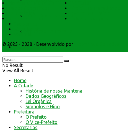
Resultado de defesa e recursos
História do Município
Notícias
Dados Geográficos
Prefeitura Trabalhando
Lei Orgânica
Central Multimídia
Formulários de defesa
Símbolos e Hino
Editais Licitações
Secretarios
Atendimento
Educação no Trânsito
Webmail
© 2025 - 2028 - Desenvolvido por
Webmundo Soluções
Cultura e Turismo
Interativas
No Result
View All Result
Home
A Cidade
História de nossa Mantena
Dados Geográficos
Lei Orgânica
Símbolos e Hino
Prefeitura
O Prefeito
O Vice-Prefeito
Secretarias