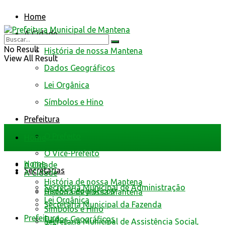
Home
A Cidade
No Result
História de nossa Mantena
View All Result
Dados Geográficos
Lei Orgânica
Símbolos e Hino
Prefeitura
O Prefeito
Home
O Vice-Prefeito
Home
A Cidade
Secretarias
A Cidade
História de nossa Mantena
Secretaria Municipal de Administração
Dados Geográficos
História de nossa Mantena
Lei Orgânica
Secretaria Municipal da Fazenda
Símbolos e Hino
Prefeitura
Dados Geográficos
Secretaria Municipal de Assistência Social,