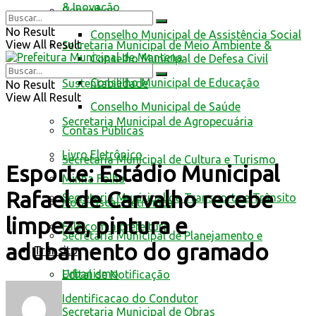
& Inovação
Conselhos
No Result
Conselho Municipal de Assistência Social
View All Result
Secretaria Municipal de Meio Ambiente &
Conselho Municipal de Defesa Civil
Conselho Municipal de Educação
Sustentabilidade
No Result
View All Result
Conselho Municipal de Saúde
Secretaria Municipal de Agropecuária
Contas Públicas
Livro Eletrônico
Secretaria Municipal de Cultura e Turismo
Esporte: Estádio Municipal
Minha Folha
Rafael de Carvalho recebe
Secretaria Municipal de Transporte e Trânsito
Nota Fiscal Eletrônica
limpeza, pintura e
Fale com a prefeitura
Secretaria Municipal de Planejamento e
adubamento do gramado
Trânsito
Urbanismo
Edital de Notificação
Identificacao do Condutor
Secretaria Municipal de Obras