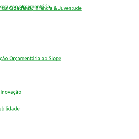
Execução Orçamentária
a da Cidadania, Infância & Juventude
ução Orçamentária ao Siope
 Inovação
abilidade