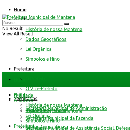
Home
A Cidade
No Result
História de nossa Mantena
View All Result
Dados Geográficos
Lei Orgânica
Símbolos e Hino
Prefeitura
O Prefeito
Home
O Vice-Prefeito
Home
A Cidade
Secretarias
A Cidade
História de nossa Mantena
Secretaria Municipal de Administração
Dados Geográficos
História de nossa Mantena
Lei Orgânica
Secretaria Municipal da Fazenda
Símbolos e Hino
Prefeitura
Dados Geográficos
Secretaria Municipal de Assistência Social, Defes