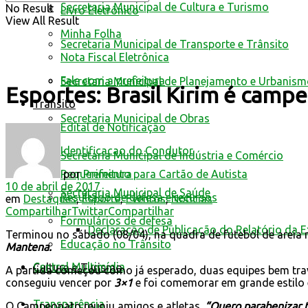
Secretaria Municipal de Cultura e Turismo
No Result
Livro Eletrônico
View All Result
Minha Folha
Secretaria Municipal de Transporte e Trânsito
Nota Fiscal Eletrônica
Fale com a prefeitura
Secretaria Municipal de Planejamento e Urbanis
Esportes: Brasil Kirim é camp
Trânsito
Secretaria Municipal de Obras
Edital de Notificação
Identificacao do Condutor
Secretaria Municipal de Indústria e Comércio
por
Prefeitura
Requerimento para Cartão de Autista
10 de abril de 2017
Secretaria Municipal de Saúde
Resultado de defesa e recursos
em
Destaques
,
Esporte
,
Eventos
,
Notícias
Compartilhar
Twittar
Compartilhar
Formulários de defesa
Declaração de Publicação do Relatório da 
Terminou no sábado (08/04), na quadra de futebol de areia 
Educação no Trânsito
Mantena.
Central Multimídia
Cultura e Turismo
A partida começou como já esperado, duas equipes bem trav
conseguiu vencer por
3×1
e foi comemorar em grande estilo 
Transparência
O Campeonato reuniu amigos e atletas.
“Quero parabenizar 