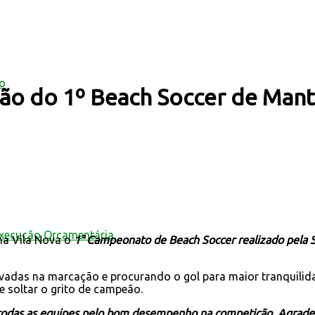
mo
eão do 1º Beach Soccer de Mant
Execução Orçamentária
na Vila Nova o
1° Campeonato de Beach Soccer realizado pela Se
adas na marcação e procurando o gol para maior tranquilidad
e soltar o grito de campeão.
todas as equipes pelo bom desempenho na competição. Agrade