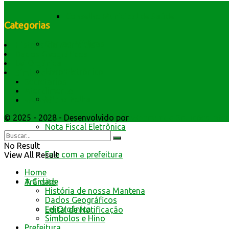
Conselho Municipal de Saúde
Categorias
Contas Públicas
História do Município
Dados Geográficos
Lei Orgânica
Livro Eletrônico
Símbolos e Hino
Secretarios
Atendimento
Minha Folha
Webmail
© 2025 - 2028 - Desenvolvido por
Webmundo Soluções Inter
Nota Fiscal Eletrônica
No Result
Fale com a prefeitura
View All Result
Home
A Cidade
Trânsito
História de nossa Mantena
Dados Geográficos
Lei Orgânica
Edital de Notificação
Símbolos e Hino
Prefeitura