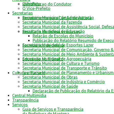
O Prefeito
Identificacao do Condutor
O Vice-Prefeito
Secretarias
Secretaria Municipal de Administração
Requerimento para Cartão de Autista
Secretaria Municipal da Fazenda
Secretaria Municipal de Assistência Social, Defes
Secretaria Municipal de Educação
Resultado de defesa e recursos
Relação de Escolas do Município
Publicação do Relatório Resumido de Exec
Secretaria Municipal de Esportes Lazer
Formulários de defesa
Secretaria Municipal de Comunicação, Governo &
Secretaria Municipal de Meio Ambiente & Sustent
Secretaria Municipal de Agropecuária
Educação no Trânsito
Secretaria Municipal de Cultura e Turismo
Secretaria Municipal de Transporte e Trânsito
Secretaria Municipal de Planejamento e Urbanis
Cultura e Turismo
Secretaria Municipal de Obras
Secretaria Municipal de Indústria e Comércio
Secretaria Municipal de Saúde
Declaração de Publicação do Relatório da 
Central Multimídia
Transparência
Serviços
Guia de Serviços e Transparência
da Prefeitura de Mantena