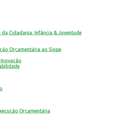
a da Cidadania, Infância & Juventude
ução Orçamentária ao Siope
 Inovação
abilidade
mo
Execução Orçamentária