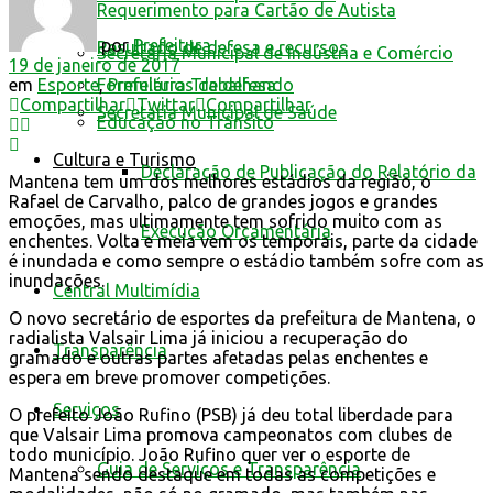
Requerimento para Cartão de Autista
por
Prefeitura
Resultado de defesa e recursos
Secretaria Municipal de Indústria e Comércio
19 de janeiro de 2017
em
Esporte
,
Prefeitura Trabalhando
Formulários de defesa
Compartilhar
Twittar
Compartilhar
Secretaria Municipal de Saúde
Educação no Trânsito
Cultura e Turismo
Declaração de Publicação do Relatório da
Mantena tem um dos melhores estádios da região, o
Rafael de Carvalho, palco de grandes jogos e grandes
emoções, mas ultimamente tem sofrido muito com as
Execução Orçamentária
enchentes. Volta e meia vem os temporais, parte da cidade
é inundada e como sempre o estádio também sofre com as
inundações.
Central Multimídia
O novo secretário de esportes da prefeitura de Mantena, o
radialista Valsair Lima já iniciou a recuperação do
Transparência
gramado e outras partes afetadas pelas enchentes e
espera em breve promover competições.
Serviços
O prefeito João Rufino (PSB) já deu total liberdade para
que Valsair Lima promova campeonatos com clubes de
todo município. João Rufino quer ver o esporte de
Guia de Serviços e Transparência
Mantena sendo destaque em todas as competições e