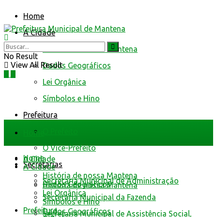
Home
A Cidade
História de nossa Mantena
No Result
View All Result
Dados Geográficos
Lei Orgânica
Símbolos e Hino
Prefeitura
O Prefeito
Home
O Vice-Prefeito
Home
A Cidade
Secretarias
A Cidade
História de nossa Mantena
Secretaria Municipal de Administração
Dados Geográficos
História de nossa Mantena
Lei Orgânica
Secretaria Municipal da Fazenda
Símbolos e Hino
Prefeitura
Dados Geográficos
Secretaria Municipal de Assistência Social,