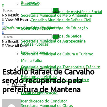
& Inovação
Conselhos
Conselho Municipal de Assistência Social
No Result
Secretaria Municipal de Meio Ambiente &
View All Result
Conselho Municipal de Defesa Civil
Conselho Municipal de Educação
Sustentabilidade
Conselho Municipal de Saúde
Secretaria Municipal de Agropecuária
No Result
Contas Públicas
View All Result
Livro Eletrônico
Secretaria Municipal de Cultura e Turismo
Minha Folha
Secretaria Municipal de Transporte e Trânsito
Nota Fiscal Eletrônica
Estádio Rafael de Carvalho
Fale com a prefeitura
sendo recuperado pela
Secretaria Municipal de Planejamento e
Trânsito
prefeitura de Mantena
Urbanismo
Edital de Notificação
Identificacao do Condutor
Secretaria Municipal de Obras