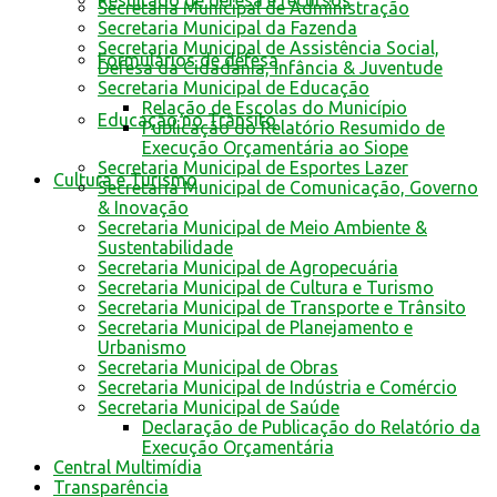
Resultado de defesa e recursos
Secretaria Municipal de Administração
Secretaria Municipal da Fazenda
Secretaria Municipal de Assistência Social,
Formulários de defesa
Defesa da Cidadania, Infância & Juventude
Secretaria Municipal de Educação
Relação de Escolas do Município
Educação no Trânsito
Publicação do Relatório Resumido de
Execução Orçamentária ao Siope
Secretaria Municipal de Esportes Lazer
Cultura e Turismo
Secretaria Municipal de Comunicação, Governo
& Inovação
Secretaria Municipal de Meio Ambiente &
Sustentabilidade
Secretaria Municipal de Agropecuária
Secretaria Municipal de Cultura e Turismo
Secretaria Municipal de Transporte e Trânsito
Secretaria Municipal de Planejamento e
Urbanismo
Secretaria Municipal de Obras
Secretaria Municipal de Indústria e Comércio
Secretaria Municipal de Saúde
Declaração de Publicação do Relatório da
Execução Orçamentária
Central Multimídia
Transparência