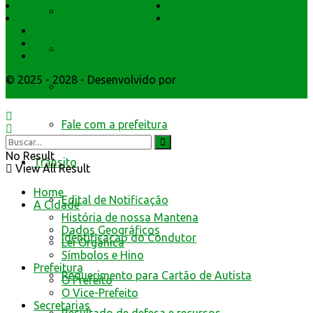
Lei Orgânica
Central Multimídia
Livro Eletrônico
Símbolos e Hino
Editais Licitações
Secretarios
Atendimento
Minha Folha
Webmail
© 2025 - 2028 - Desenvolvido por
Webmundo Soluções
Nota Fiscal Eletrônica
Interativas
Fale com a prefeitura
No Result
Trânsito
View All Result
Home
Edital de Notificação
A Cidade
História de nossa Mantena
Dados Geográficos
Identificacao do Condutor
Lei Orgânica
Símbolos e Hino
Prefeitura
Requerimento para Cartão de Autista
O Prefeito
O Vice-Prefeito
Secretarias