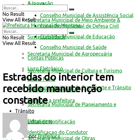
& Inovação
Conselhos
No Result
Conselho Municipal de Assistência Social
View All Result
Secretaria Municipal de Meio Ambiente &
Conselho Municipal de Defesa Civil
Conselho Municipal de Educação
Sustentabilidade
No Result
View All Result
Conselho Municipal de Saúde
Secretaria Municipal de Agropecuária
Contas Públicas
Livro Eletrônico
Secretaria Municipal de Cultura e Turismo
Estradas do interior tem
Minha Folha
recebido manutenção
Secretaria Municipal de Transporte e Trânsito
Nota Fiscal Eletrônica
constante
Fale com a prefeitura
Secretaria Municipal de Planejamento e
Trânsito
Urbanismo
Edital de Notificação
Identificacao do Condutor
por
Prefeitura
Secretaria Municipal de Obras