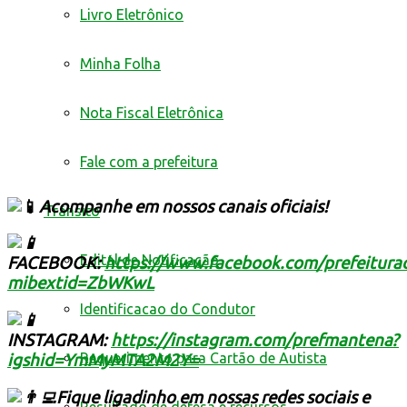
Livro Eletrônico
Minha Folha
Nota Fiscal Eletrônica
Fale com a prefeitura
Acompanhe em nossos canais oficiais!
Trânsito
Edital de Notificação
FACEBOOK:
https://www.facebook.com/prefeitur
mibextid=ZbWKwL
Identificacao do Condutor
INSTAGRAM:
https://instagram.com/prefmantena?
Requerimento para Cartão de Autista
igshid=YmMyMTA2M2Y=
Fique ligadinho em nossas redes sociais e