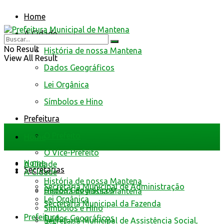
Home
A Cidade
No Result
História de nossa Mantena
View All Result
Dados Geográficos
Lei Orgânica
Símbolos e Hino
Prefeitura
O Prefeito
Home
O Vice-Prefeito
Home
A Cidade
Secretarias
A Cidade
História de nossa Mantena
Secretaria Municipal de Administração
Dados Geográficos
História de nossa Mantena
Lei Orgânica
Secretaria Municipal da Fazenda
Símbolos e Hino
Prefeitura
Dados Geográficos
Secretaria Municipal de Assistência Social,