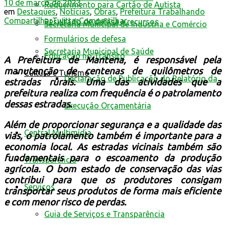
10 de março de 2023
Requerimento para Cartão de Autista
em
Destaques
,
Notícias
,
Obras
,
Prefeitura Trabalhando
Compartilhar
Twittar
Compartilhar
Resultado de defesa e recursos
Secretaria Municipal de Indústria e Comércio
Formulários de defesa
Secretaria Municipal de Saúde
Educação no Trânsito
A Prefeitura de Mantena, é responsável pela
manutenção de centenas de quilômetros de
Cultura e Turismo
Declaração de Publicação do Relatório da
estradas rurais. Uma das atividades que a
prefeitura realiza com frequência é o patrolamento
dessas estradas.
Execução Orçamentária
Além de proporcionar segurança e a qualidade das
Central Multimídia
vias, o patrolamento também é importante para a
economia local. As estradas vicinais também são
fundamentais para o escoamento da produção
Transparência
agrícola. O bom estado de conservação das vias
contribui para que os produtores consigam
Serviços
transportar seus produtos de forma mais eficiente
e com menor risco de perdas.
Guia de Serviços e Transparência