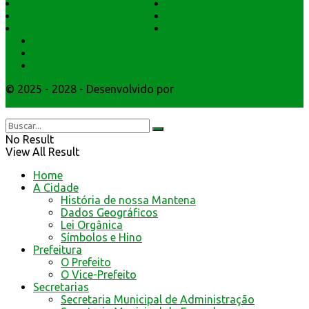
Dados Geográficos
Prefeitura Trabalhando
Lei Orgânica
Central Multimídia
Símbolos e Hino
Editais Licitações
Secretarios
Atendimento
Webmail
© 2025 - 2028 - Desenvolvido por
Webmundo Soluções
Interativas
No Result
View All Result
Home
A Cidade
História de nossa Mantena
Dados Geográficos
Lei Orgânica
Símbolos e Hino
Prefeitura
O Prefeito
O Vice-Prefeito
Secretarias
Secretaria Municipal de Administração