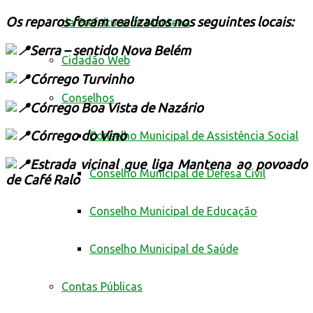
Os reparos foram realizados nos seguintes locais:
da Prefeitura de Mantena
Serra – sentido Nova Belém
Cidadão Web
Córrego Turvinho
Conselhos
Córrego Boa Vista de Nazário
Córrego do Vino
Conselho Municipal de Assistência Social
Estrada vicinal que liga Mantena ao povoado
Conselho Municipal de Defesa Civil
de Café Ralo
Conselho Municipal de Educação
Conselho Municipal de Saúde
Contas Públicas