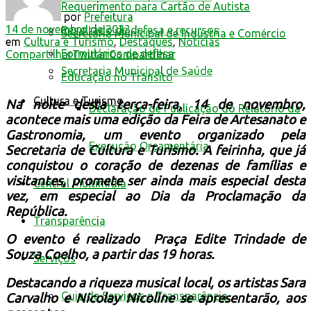
Requerimento para Cartão de Autista
por
Prefeitura
14 de novembro de 2023
Resultado de defesa e recursos
Secretaria Municipal de Indústria e Comércio
em
Cultura e Turismo
,
Destaques
,
Notícias
Formulários de defesa
Compartilhar
Twittar
Compartilhar
Secretaria Municipal de Saúde
Educação no Trânsito
Cultura e Turismo
Na noite desta terça-feira, 14 de novembro,
Declaração de Publicação do Relatório da
acontece mais uma edição da Feira de Artesanato e
Gastronomia, um evento organizado pela
Execução Orçamentária
Secretaria de Cultura e Turismo. A feirinha, que já
conquistou o coração de dezenas de famílias e
visitantes, promete ser ainda mais especial desta
Central Multimídia
vez, em especial ao Dia da Proclamação da
República.
Transparência
O evento é realizado Praça Edite Trindade de
Souza Coelho, a partir das 19 horas.
Serviços
Destacando a riqueza musical local, os artistas Sara
Guia de Serviços e Transparência
Carvalho e Nicolay Nicoline se apresentarão, aos