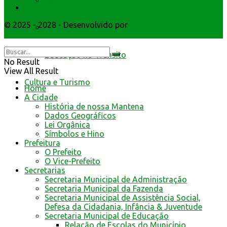
Resultado de defesa e recursos
Webmail
© 2025 - 2028 - Desenvolvido por
Webmundo Soluções
Formulários de defesa
Interativas
Educação no Trânsito
No Result
View All Result
Cultura e Turismo
Home
A Cidade
História de nossa Mantena
Dados Geográficos
Lei Orgânica
Símbolos e Hino
Prefeitura
O Prefeito
O Vice-Prefeito
Secretarias
Secretaria Municipal de Administração
Secretaria Municipal da Fazenda
Secretaria Municipal de Assistência Social,
Defesa da Cidadania, Infância & Juventude
Secretaria Municipal de Educação
Relação de Escolas do Município