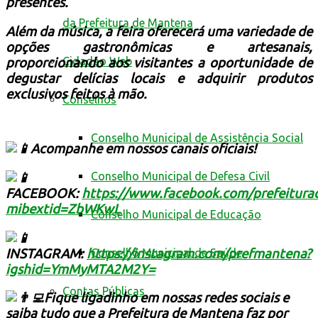
presentes.
da Prefeitura de Mantena
Além da música, a feira oferecerá uma variedade de
opções gastronômicas e artesanais,
Cidadão Web
proporcionando aos visitantes a oportunidade de
degustar delícias locais e adquirir produtos
exclusivos feitos à mão.
Conselhos
Conselho Municipal de Assistência Social
Acompanhe em nossos canais oficiais!
Conselho Municipal de Defesa Civil
FACEBOOK:
https://www.facebook.com/prefeitur
mibextid=ZbWKwL
Conselho Municipal de Educação
INSTAGRAM:
https://instagram.com/prefmantena?
Conselho Municipal de Saúde
igshid=YmMyMTA2M2Y=
Contas Públicas
Fique ligadinho em nossas redes sociais e
saiba tudo que a Prefeitura de Mantena faz por