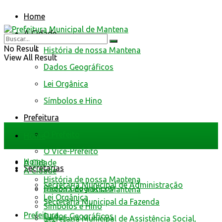
Home
A Cidade
No Result
História de nossa Mantena
View All Result
Dados Geográficos
Lei Orgânica
Símbolos e Hino
Prefeitura
O Prefeito
Home
O Vice-Prefeito
Home
A Cidade
Secretarias
A Cidade
História de nossa Mantena
Secretaria Municipal de Administração
Dados Geográficos
História de nossa Mantena
Lei Orgânica
Secretaria Municipal da Fazenda
Símbolos e Hino
Prefeitura
Dados Geográficos
Secretaria Municipal de Assistência Social,