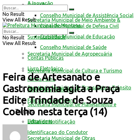
& Inovação
Conselhos
No Result
Conselho Municipal de Assistência Social
View All Result
Secretaria Municipal de Meio Ambiente &
Conselho Municipal de Defesa Civil
Conselho Municipal de Educação
Sustentabilidade
No Result
View All Result
Conselho Municipal de Saúde
Secretaria Municipal de Agropecuária
Contas Públicas
Livro Eletrônico
Secretaria Municipal de Cultura e Turismo
Feira de Artesanato e
Minha Folha
Gastronomia agita a Praça
Secretaria Municipal de Transporte e Trânsito
Nota Fiscal Eletrônica
Edite Trindade de Souza
Fale com a prefeitura
Secretaria Municipal de Planejamento e
Coelho nesta terça (14)
Trânsito
Urbanismo
Edital de Notificação
Identificacao do Condutor
Secretaria Municipal de Obras