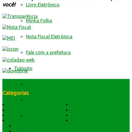
você!
Livro Eletrônico
Minha Folha
Nota Fiscal Eletrônica
Fale com a prefeitura
Trânsito
Edital de Notificação
Categorias
Identificacao do Condutor
História do Município
Notícias
Dados Geográficos
Prefeitura Trabalhando
Lei Orgânica
Central Multimídia
Requerimento para Cartão de Autista
Símbolos e Hino
Editais Licitações
Secretarios
Atendimento