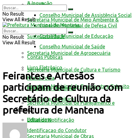
& Inovação
Conselhos
No Result
Conselho Municipal de Assistência Social
View All Result
Secretaria Municipal de Meio Ambiente &
Conselho Municipal de Defesa Civil
Conselho Municipal de Educação
Sustentabilidade
No Result
View All Result
Conselho Municipal de Saúde
Secretaria Municipal de Agropecuária
Contas Públicas
Livro Eletrônico
Secretaria Municipal de Cultura e Turismo
Feirantes e Artesãos
Minha Folha
participam de reunião com
Secretaria Municipal de Transporte e Trânsito
Nota Fiscal Eletrônica
Secretário de Cultura da
Fale com a prefeitura
Secretaria Municipal de Planejamento e
prefeitura de Mantena
Trânsito
Urbanismo
Edital de Notificação
Identificacao do Condutor
Secretaria Municipal de Obras