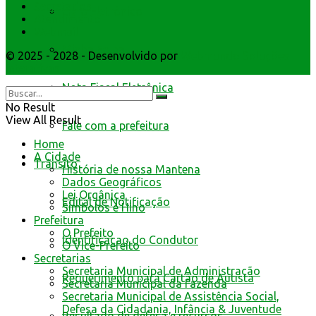
Secretarios
Livro Eletrônico
Atendimento
Webmail
Minha Folha
© 2025 - 2028 - Desenvolvido por
Webmundo Soluções
Interativas
Nota Fiscal Eletrônica
No Result
View All Result
Fale com a prefeitura
Home
A Cidade
Trânsito
História de nossa Mantena
Dados Geográficos
Lei Orgânica
Edital de Notificação
Símbolos e Hino
Prefeitura
O Prefeito
Identificacao do Condutor
O Vice-Prefeito
Secretarias
Secretaria Municipal de Administração
Requerimento para Cartão de Autista
Secretaria Municipal da Fazenda
Secretaria Municipal de Assistência Social,
Defesa da Cidadania, Infância & Juventude