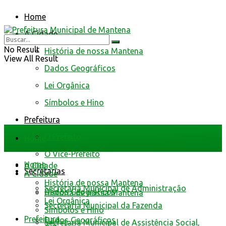
Home
A Cidade
No Result
História de nossa Mantena
View All Result
Dados Geográficos
Lei Orgânica
Símbolos e Hino
Prefeitura
O Prefeito
Home
O Vice-Prefeito
Home
A Cidade
Secretarias
A Cidade
História de nossa Mantena
Secretaria Municipal de Administração
Dados Geográficos
História de nossa Mantena
Lei Orgânica
Secretaria Municipal da Fazenda
Símbolos e Hino
Prefeitura
Dados Geográficos
Secretaria Municipal de Assistência Social,