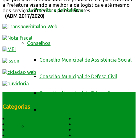
a Prefeitura visando a melhoria da logística e até mesmo
da Prefeitura de Mantena
dos serviços oferecidos pelos feirantes.
(ADM 2017/2020)
Cidadão Web
Conselhos
Conselho Municipal de Assistência Social
Conselho Municipal de Defesa Civil
Conselho Municipal de Educação
Categorias
Conselho Municipal de Saúde
História do Município
Notícias
Dados Geográficos
Prefeitura Trabalhando
Contas Públicas
Lei Orgânica
Central Multimídia
Símbolos e Hino
Editais Licitações