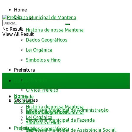
Home
A Cidade
No Result
História de nossa Mantena
View All Result
Dados Geográficos
Lei Orgânica
Símbolos e Hino
Prefeitura
O Prefeito
Home
O Vice-Prefeito
Home
A Cidade
Secretarias
A Cidade
História de nossa Mantena
Secretaria Municipal de Administração
Dados Geográficos
História de nossa Mantena
Lei Orgânica
Secretaria Municipal da Fazenda
Símbolos e Hino
Prefeitura
Dados Geográficos
Secretaria Municipal de Assistência Social,