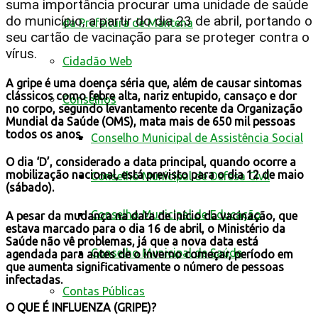
suma importância procurar uma unidade de saúde
do município, a partir do dia 23 de abril, portando o
da Prefeitura de Mantena
seu cartão de vacinação para se proteger contra o
vírus.
Cidadão Web
A gripe é uma doença séria que, além de causar sintomas
clássicos como febre alta, nariz entupido, cansaço e dor
Conselhos
no corpo, segundo levantamento recente da Organização
Mundial da Saúde (OMS), mata mais de 650 mil pessoas
todos os anos.
Conselho Municipal de Assistência Social
O dia ‘D’, considerado a data principal, quando ocorre a
mobilização nacional, está previsto para o dia 12 de maio
Conselho Municipal de Defesa Civil
(sábado).
Conselho Municipal de Educação
A pesar da mudança na data de início da vacinação, que
estava marcado para o dia 16 de abril, o Ministério da
Saúde não vê problemas, já que a nova data está
Conselho Municipal de Saúde
agendada para antes de o inverno começar, período em
que aumenta significativamente o número de pessoas
infectadas.
Contas Públicas
O QUE É INFLUENZA (GRIPE)?