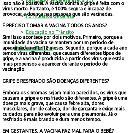
Resultado de defesa e recursos
Isso não é possível. A vacina contra a gripe é feita com o
vírus morto. Portanto, é 100% segura e incapaz de
provocar a doença nas pessoas que são vacinadas.
Formulários de defesa
É PRECISO TOMAR A VACINA TODOS OS ANOS?
Educação no Trânsito
Sim! Isso acontece por dois motivos. Primeiro, porque a
imunidade da vacina se mantem por um período de
aproximadamente 12 meses. Segundo, porque a cada ano
Cultura e Turismo
temos vírus diferentes, que causam diferentes tipos de
gripe, e a vacina é produzida a partir dos vírus que estão
mais propensos a aparecer durante o período de
vacinação.
GRIPE E RESFRIADO SÃO DOENÇAS DIFERENTES?
Embora os sintomas sejam muito parecidos, os vírus que
causam a gripe e o resfriado são diferentes. A gripe é uma
doença mais grave, que causa febre alta, dores
musculares, dor de cabeça, dor de garganta e exige mais
cuidados para não evoluir para uma pneumonia. Já o
resfriado é mais brando e dura menos tempo.
EM GESTANTES, A VACINA FAZ MAL PARA O BEBÊ?