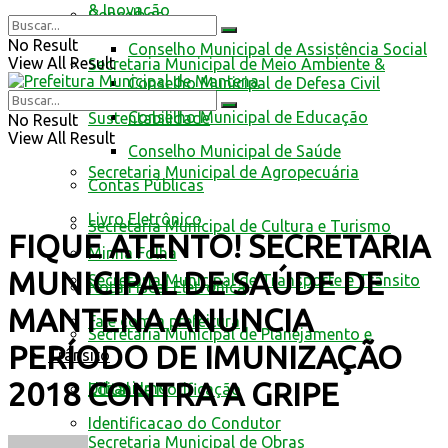
& Inovação
Conselhos
No Result
Conselho Municipal de Assistência Social
View All Result
Secretaria Municipal de Meio Ambiente &
Conselho Municipal de Defesa Civil
Conselho Municipal de Educação
Sustentabilidade
No Result
View All Result
Conselho Municipal de Saúde
Secretaria Municipal de Agropecuária
Contas Públicas
Livro Eletrônico
Secretaria Municipal de Cultura e Turismo
FIQUE ATENTO! SECRETARIA
Minha Folha
MUNICIPAL DE SAÚDE DE
Secretaria Municipal de Transporte e Trânsito
Nota Fiscal Eletrônica
MANTENA ANUNCIA
Fale com a prefeitura
Secretaria Municipal de Planejamento e
PERÍODO DE IMUNIZAÇÃO
Trânsito
2018 CONTRA A GRIPE
Urbanismo
Edital de Notificação
Identificacao do Condutor
Secretaria Municipal de Obras