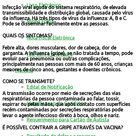
Livro Eletrônico
Infecção viral aguda do sistema respiratório, de elevada
transmissibilidade e distribuição global, causada pelo vírus
da influenza. Há três tipos de vírus da influenza: A, B e C.
Minha Folha
Pode se disseminar facilmente entre as pessoas.
QUAIS OS SINTOMAS?
Nota Fiscal Eletrônica
Febre alta, dores musculares, dor de cabeça, dor de
garganta. A Influenza (gripe), se não tratada a tempo, pode
Fale com a prefeitura
evoluir para pneumonia ou outras complicações,
principalmente nas pessoas com mais de 60 anos, crianças
menores de cinco anos, gestantes e doentes crônicos.
Trânsito
COMO SE TRANSMITE?
Edital de Notificação
A transmissão ocorre por meio de secreções das vias
respiratórias da pessoa contaminada ao falar, tossir,
Identificacao do Condutor
espirrar ou pelas mãos, que após contato com superfícies
recém‐contaminadas por secreções respiratórias pode
levar o agente infeccioso direto à boca, olhos e nariz.
Requerimento para Cartão de Autista
É POSSÍVEL CONTRAIR A GRIPE ATRAVÉS DA VACINA?