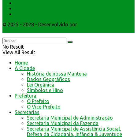
Secretarios
Atendimento
Webmail
© 2025 - 2028 - Desenvolvido por
Webmundo Soluções
Interativas
No Result
View All Result
Home
A Cidade
História de nossa Mantena
Dados Geográficos
Lei Orgânica
Símbolos e Hino
Prefeitura
O Prefeito
O Vice-Prefeito
Secretarias
Secretaria Municipal de Administração
Secretaria Municipal da Fazenda
Secretaria Municipal de Assistência Social,
Defesa da Cidadania, Infância & Juventude