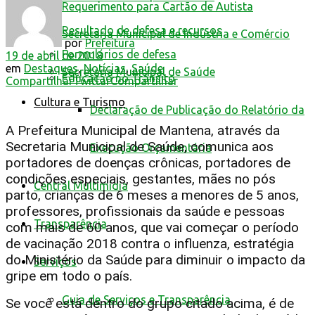
Requerimento para Cartão de Autista
Resultado de defesa e recursos
Secretaria Municipal de Indústria e Comércio
por
Prefeitura
Formulários de defesa
19 de abril de 2018
em
Destaques
,
Notícias
,
Saúde
Secretaria Municipal de Saúde
Educação no Trânsito
Compartilhar
Twittar
Compartilhar
Cultura e Turismo
Declaração de Publicação do Relatório da
A Prefeitura Municipal de Mantena, através da
Secretaria Municipal de Saúde, comunica aos
Execução Orçamentária
portadores de doenças crônicas, portadores de
condições especiais, gestantes, mães no pós
Central Multimídia
parto, crianças de 6 meses a menores de 5 anos,
professores, profissionais da saúde e pessoas
Transparência
com mais de 60 anos, que vai começar o período
de vacinação 2018 contra o influenza, estratégia
do Ministério da Saúde para diminuir o impacto da
Serviços
gripe em todo o país.
Guia de Serviços e Transparência
Se você está dentro do grupo citado acima, é de