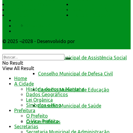
Dados Geográficos
Prefeitura Trabalhando
da Prefeitura de Mantena
Lei Orgânica
Central Multimídia
Símbolos e Hino
Editais Licitações
Secretarios
Cidadão Web
Atendimento
Webmail
© 2025 - 2028 - Desenvolvido por
Webmundo Soluções
Conselhos
Interativas
Conselho Municipal de Assistência Social
No Result
View All Result
Conselho Municipal de Defesa Civil
Home
A Cidade
História de nossa Mantena
Conselho Municipal de Educação
Dados Geográficos
Lei Orgânica
Símbolos e Hino
Conselho Municipal de Saúde
Prefeitura
O Prefeito
O Vice-Prefeito
Contas Públicas
Secretarias
Secretaria Municipal de Administração