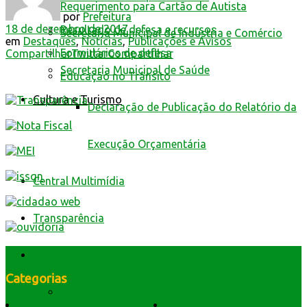
Requerimento para Cartão de Autista
por
Prefeitura
18 de dezembro de 2017
Resultado de defesa e recursos
Secretaria Municipal de Indústria e Comércio
em
Destaques
,
Notícias
,
Publicações e Avisos
Formulários de defesa
Compartilhar
Twittar
Compartilhar
Secretaria Municipal de Saúde
Educação no Trânsito
Cultura e Turismo
Declaração de Publicação do Relatório da
Execução Orçamentária
Central Multimídia
Transparência
Serviços
Categorias
Guia de Serviços e Transparência
História do Município
Notícias