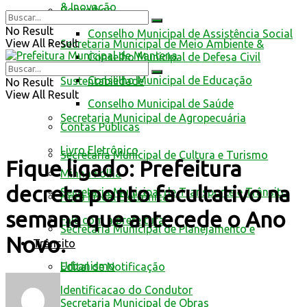
& Inovação
Conselhos
No Result
Conselho Municipal de Assistência Social
View All Result
Secretaria Municipal de Meio Ambiente &
Conselho Municipal de Defesa Civil
Conselho Municipal de Educação
Sustentabilidade
No Result
View All Result
Conselho Municipal de Saúde
Secretaria Municipal de Agropecuária
Contas Públicas
Livro Eletrônico
Secretaria Municipal de Cultura e Turismo
Fique ligado: Prefeitura
Minha Folha
decreta ponto facultativo na
Secretaria Municipal de Transporte e Trânsito
Nota Fiscal Eletrônica
semana que antecede o Ano
Fale com a prefeitura
Secretaria Municipal de Planejamento e
Novo.
Trânsito
Urbanismo
Edital de Notificação
Identificacao do Condutor
Secretaria Municipal de Obras