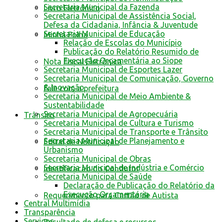
Secretaria Municipal da Fazenda
Livro Eletrônico
Secretaria Municipal de Assistência Social,
Defesa da Cidadania, Infância & Juventude
Secretaria Municipal de Educação
Minha Folha
Relação de Escolas do Município
Publicação do Relatório Resumido de
Execução Orçamentária ao Siope
Nota Fiscal Eletrônica
Secretaria Municipal de Esportes Lazer
Secretaria Municipal de Comunicação, Governo
& Inovação
Fale com a prefeitura
Secretaria Municipal de Meio Ambiente &
Sustentabilidade
Secretaria Municipal de Agropecuária
Trânsito
Secretaria Municipal de Cultura e Turismo
Secretaria Municipal de Transporte e Trânsito
Secretaria Municipal de Planejamento e
Edital de Notificação
Urbanismo
Secretaria Municipal de Obras
Secretaria Municipal de Indústria e Comércio
Identificacao do Condutor
Secretaria Municipal de Saúde
Declaração de Publicação do Relatório da
Execução Orçamentária
Requerimento para Cartão de Autista
Central Multimídia
Transparência
Serviços