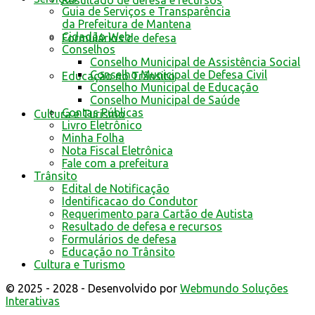
Resultado de defesa e recursos
Guia de Serviços e Transparência
da Prefeitura de Mantena
Cidadão Web
Formulários de defesa
Conselhos
Conselho Municipal de Assistência Social
Conselho Municipal de Defesa Civil
Educação no Trânsito
Conselho Municipal de Educação
Conselho Municipal de Saúde
Contas Públicas
Cultura e Turismo
Livro Eletrônico
Minha Folha
Nota Fiscal Eletrônica
Fale com a prefeitura
Trânsito
Edital de Notificação
Identificacao do Condutor
Requerimento para Cartão de Autista
Resultado de defesa e recursos
Formulários de defesa
Educação no Trânsito
Cultura e Turismo
© 2025 - 2028 - Desenvolvido por
Webmundo Soluções
Interativas