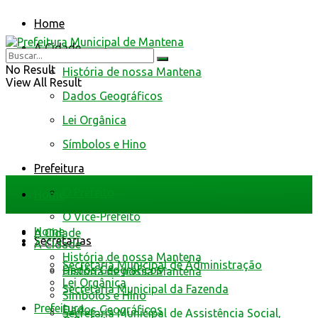
Home
A Cidade
No Result
História de nossa Mantena
View All Result
Dados Geográficos
Lei Orgânica
Símbolos e Hino
Prefeitura
O Prefeito
Home
O Vice-Prefeito
Home
A Cidade
Secretarias
A Cidade
História de nossa Mantena
Secretaria Municipal de Administração
Dados Geográficos
História de nossa Mantena
Lei Orgânica
Secretaria Municipal da Fazenda
Símbolos e Hino
Prefeitura
Dados Geográficos
Secretaria Municipal de Assistência Social,