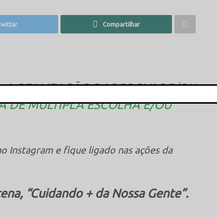
wittar
Compartilhar
 A REALIZAÇÃO DAS PROVAS E/OU
A DE MÚLTIPLA ESCOLHA E/OU
This popup will close in:
16
o Instagram e fique ligado nas ações da
ena, “Cuidando + da Nossa Gente”.