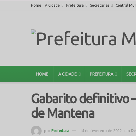
Home
A Cidade
Prefeitura
Secretarias
Central Mul
HOME
A CIDADE
PREFEITURA
SECR
Gabarito definitivo 
de Mantena
por
Prefeitura
14 de fevereiro de 2022
em
De