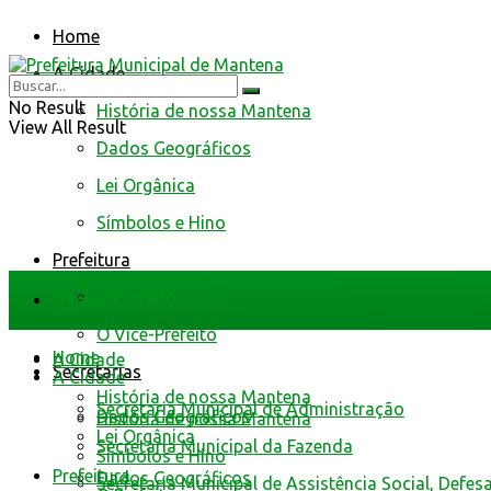
Home
A Cidade
No Result
História de nossa Mantena
View All Result
Dados Geográficos
Lei Orgânica
Símbolos e Hino
Prefeitura
O Prefeito
Home
O Vice-Prefeito
Home
A Cidade
Secretarias
A Cidade
História de nossa Mantena
Secretaria Municipal de Administração
Dados Geográficos
História de nossa Mantena
Lei Orgânica
Secretaria Municipal da Fazenda
Símbolos e Hino
Prefeitura
Dados Geográficos
Secretaria Municipal de Assistência Social, Defes