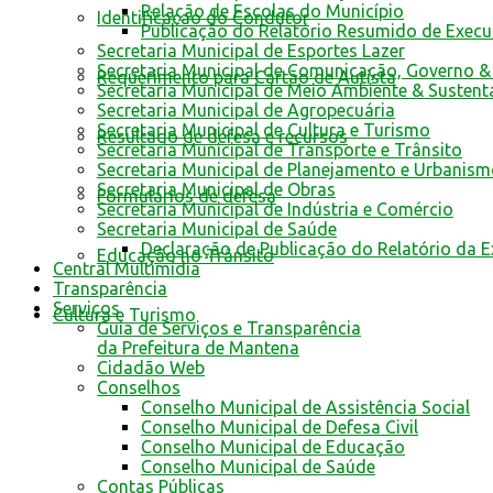
Relação de Escolas do Município
Identificacao do Condutor
Publicação do Relatório Resumido de Exec
Secretaria Municipal de Esportes Lazer
Secretaria Municipal de Comunicação, Governo &
Requerimento para Cartão de Autista
Secretaria Municipal de Meio Ambiente & Sustent
Secretaria Municipal de Agropecuária
Secretaria Municipal de Cultura e Turismo
Resultado de defesa e recursos
Secretaria Municipal de Transporte e Trânsito
Secretaria Municipal de Planejamento e Urbanis
Secretaria Municipal de Obras
Formulários de defesa
Secretaria Municipal de Indústria e Comércio
Secretaria Municipal de Saúde
Declaração de Publicação do Relatório da 
Educação no Trânsito
Central Multimídia
Transparência
Serviços
Cultura e Turismo
Guia de Serviços e Transparência
da Prefeitura de Mantena
Cidadão Web
Conselhos
Conselho Municipal de Assistência Social
Conselho Municipal de Defesa Civil
Conselho Municipal de Educação
Conselho Municipal de Saúde
Contas Públicas