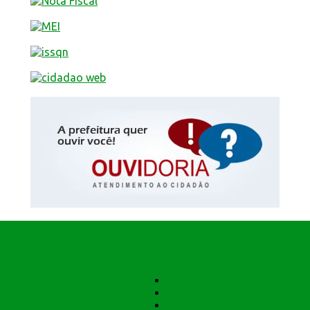
Notícias
Prefeitura Trabalhando
Central Multimídia