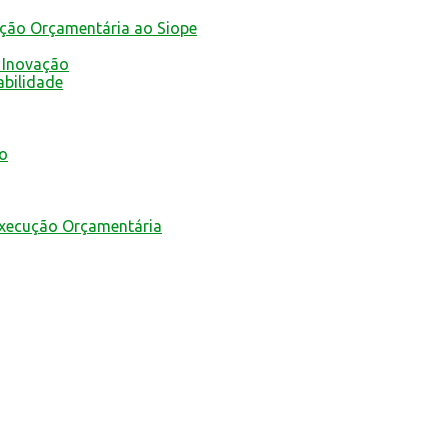
ução Orçamentária ao Siope
 Inovação
abilidade
mo
Execução Orçamentária