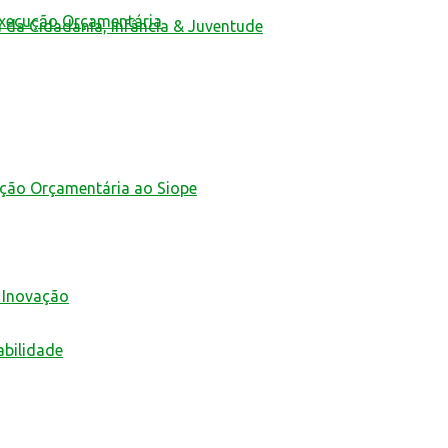
Execução Orçamentária
a da Cidadania, Infância & Juventude
ução Orçamentária ao Siope
 Inovação
abilidade