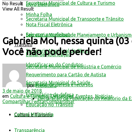
Secretaria Municipal de Cultura e Turismo
No Result
Livro Eletrônico
View All Result
Minha Folha
Secretaria Municipal de Transporte e Trânsito
Nota Fiscal Eletrônica
Fale com a prefeitura
Secretaria Municipal de Planejamento e Urbanis
Gabriela Mol, nessa quinta (03
Trânsito
Você não pode perder!
Secretaria Municipal de Obras
Edital de Notificação
Identificacao do Condutor
Secretaria Municipal de Indústria e Comércio
Requerimento para Cartão de Autista
Secretaria Municipal de Saúde
Resultado de defesa e recursos
por
Prefeitura
3 de maio de 2018
Formulários de defesa
em
Cultura e Turismo
,
Destaques
,
Eventos
,
Notícias
Declaração de Publicação do Relatório da 
Compartilhar
Twittar
Compartilhar
Educação no Trânsito
Central Multimídia
Cultura e Turismo
Transparência