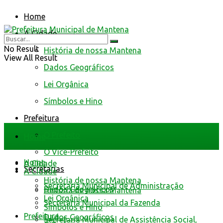
Home
A Cidade
No Result
História de nossa Mantena
View All Result
Dados Geográficos
Lei Orgânica
Símbolos e Hino
Prefeitura
O Prefeito
Home
O Vice-Prefeito
Home
A Cidade
Secretarias
A Cidade
História de nossa Mantena
Secretaria Municipal de Administração
Dados Geográficos
História de nossa Mantena
Lei Orgânica
Secretaria Municipal da Fazenda
Símbolos e Hino
Prefeitura
Dados Geográficos
Secretaria Municipal de Assistência Social,