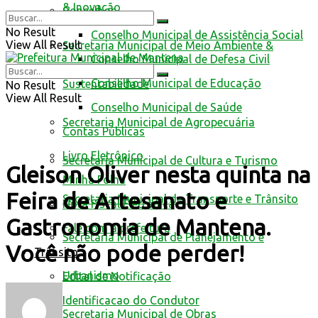
& Inovação
Conselhos
No Result
Conselho Municipal de Assistência Social
View All Result
Secretaria Municipal de Meio Ambiente &
Conselho Municipal de Defesa Civil
Conselho Municipal de Educação
Sustentabilidade
No Result
View All Result
Conselho Municipal de Saúde
Secretaria Municipal de Agropecuária
Contas Públicas
Livro Eletrônico
Secretaria Municipal de Cultura e Turismo
Gleison Oliver nesta quinta na
Minha Folha
Feira de Artesanato e
Secretaria Municipal de Transporte e Trânsito
Nota Fiscal Eletrônica
Gastronomia de Mantena.
Fale com a prefeitura
Secretaria Municipal de Planejamento e
Você não pode perder!
Trânsito
Urbanismo
Edital de Notificação
Identificacao do Condutor
Secretaria Municipal de Obras