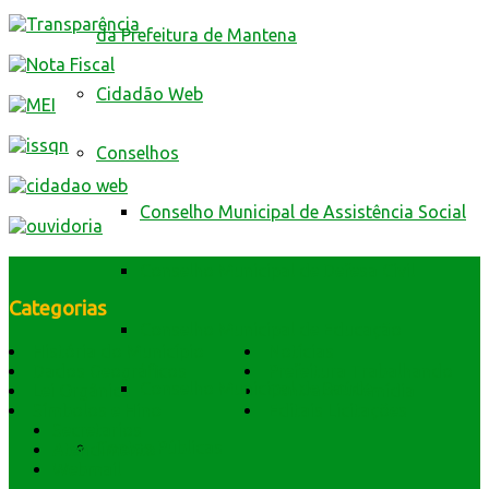
da Prefeitura de Mantena
Cidadão Web
Conselhos
Conselho Municipal de Assistência Social
Conselho Municipal de Defesa Civil
Categorias
Conselho Municipal de Educação
História do Município
Notícias
Dados Geográficos
Prefeitura Trabalhando
Conselho Municipal de Saúde
Lei Orgânica
Central Multimídia
Símbolos e Hino
Editais Licitações
Secretarios
Contas Públicas
Atendimento
Webmail