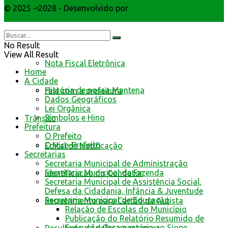
© 2025 - 2028 - Desenvolvido por
Webmundo Soluções
Livro Eletrônico
Interativas
Minha Folha
No Result
View All Result
Nota Fiscal Eletrônica
Home
A Cidade
História de nossa Mantena
Fale com a prefeitura
Dados Geográficos
Lei Orgânica
Símbolos e Hino
Trânsito
Prefeitura
O Prefeito
O Vice-Prefeito
Edital de Notificação
Secretarias
Secretaria Municipal de Administração
Secretaria Municipal da Fazenda
Identificacao do Condutor
Secretaria Municipal de Assistência Social,
Defesa da Cidadania, Infância & Juventude
Secretaria Municipal de Educação
Requerimento para Cartão de Autista
Relação de Escolas do Município
Publicação do Relatório Resumido de
Execução Orçamentária ao Siope