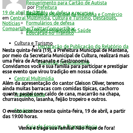
Requerimento para Cartão de Autista
por
Prefeitura
19 de abril de 2018
Resultado de defesa e recursos
Secretaria Municipal de Indústria e Comércio
em
Central Multimídia
,
Cultura e Turismo
,
Destaques
,
Formulários de defesa
Notícias
Compartilhar
Twittar
Compartilhar
Secretaria Municipal de Saúde
Educação no Trânsito
Cultura e Turismo
Declaração de Publicação do Relatório da
Nesta quinta-feira (19), a Prefeitura Municipal de Mantena,
por meio da Secretaria Municipal de Cultura, realizará mais
uma Feira de Artesanato e Gastronomia.
Execução Orçamentária
Convidamos você e sua família para participar e prestigiar
esse evento que virou tradição em nossa cidade.
Central Multimídia
Além da apresentação do cantor Gleison Oliver, teremos
ainda muitas barracas com comi
das típicas, cachorro
quente, pastel com caldo de cana, macarrão na chapa,
Transparência
churrasquinho, lasanha, feijão tropeiro e outros.
Serviços
O evento acontece nesta quinta-feira, 19 de abril, a partir
das 19:00 horas.
Guia de Serviços e Transparência
Venha e traga sua família!
Não fique de fora!