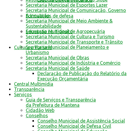
Resultado de defesa e recursos
Secretaria Municipal de Esportes Lazer
Secretaria Municipal de Comunicação, Governo
& Inovação
Formulários de defesa
Secretaria Municipal de Meio Ambiente &
Sustentabilidade
Secretaria Municipal de Agropecuária
Educação no Trânsito
Secretaria Municipal de Cultura e Turismo
Secretaria Municipal de Transporte e Trânsito
Secretaria Municipal de Planejamento e
Cultura e Turismo
Urbanismo
Secretaria Municipal de Obras
Secretaria Municipal de Indústria e Comércio
Secretaria Municipal de Saúde
Declaração de Publicação do Relatório da
Execução Orçamentária
Central Multimídia
Transparência
Serviços
Guia de Serviços e Transparência
da Prefeitura de Mantena
Cidadão Web
Conselhos
Conselho Municipal de Assistência Social
Conselho Municipal de Defesa Civil