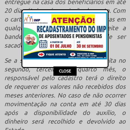
entregue na casa dos beneficiários em até
20 dias úteis após a criação da conta. Com
o cartão, as compras podem ser feitas em
qualquer estabelecimento que aceite a
bandeira Visa, e o dinheiro pode ser
sacado em bancos da Rede 24 horas.
Se a solicitação do benefício for feita no
segundo, terceiro ou quarto mês, o
This popup will close in:
15
CLOSE
responsável pelo cadastro terá o direito
de requerer os valores não recebidos dos
meses anteriores. No caso de não ocorrer
movimentação na conta em até 30 dias
após a disponibilidade do auxílio, o
dinheiro será recolhido e devolvido ao
Estado.