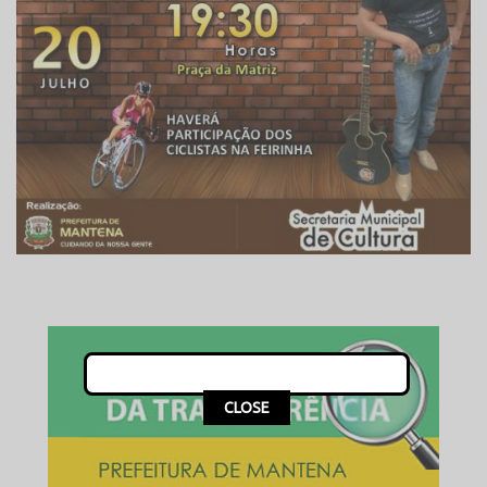
This popup will close in:
15
CLOSE