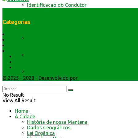
Identificacao do Condutor
Requerimento para Cartão de Autista
Categorias
História do Município
Resultado de defesa e recursos
Dados Geográficos
Lei Orgânica
Símbolos e Hino
Formulários de defesa
Secretarios
Atendimento
Webmail
Educação no Trânsito
© 2025 - 2028 - Desenvolvido por
Webmundo Soluções Inter
Cultura e Turismo
No Result
View All Result
Home
A Cidade
História de nossa Mantena
Dados Geográficos
Lei Orgânica