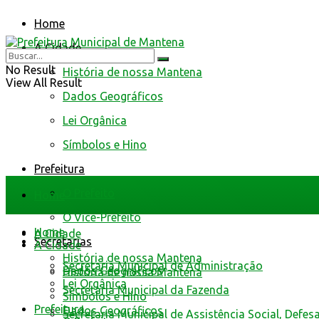
Home
A Cidade
No Result
História de nossa Mantena
View All Result
Dados Geográficos
Lei Orgânica
Símbolos e Hino
Prefeitura
O Prefeito
Home
O Vice-Prefeito
Home
A Cidade
Secretarias
A Cidade
História de nossa Mantena
Secretaria Municipal de Administração
Dados Geográficos
História de nossa Mantena
Lei Orgânica
Secretaria Municipal da Fazenda
Símbolos e Hino
Prefeitura
Dados Geográficos
Secretaria Municipal de Assistência Social, Defes