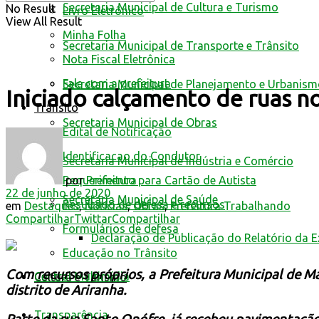
Secretaria Municipal de Cultura e Turismo
No Result
Livro Eletrônico
View All Result
Minha Folha
Secretaria Municipal de Transporte e Trânsito
Nota Fiscal Eletrônica
Fale com a prefeitura
Secretaria Municipal de Planejamento e Urbanis
Iniciado calçamento de ruas no
Trânsito
Secretaria Municipal de Obras
Edital de Notificação
Identificacao do Condutor
Secretaria Municipal de Indústria e Comércio
por
Prefeitura
Requerimento para Cartão de Autista
22 de junho de 2020
Secretaria Municipal de Saúde
Resultado de defesa e recursos
em
Destaques
,
Notícias
,
Obras
,
Prefeitura Trabalhando
Compartilhar
Twittar
Compartilhar
Formulários de defesa
Declaração de Publicação do Relatório da 
Educação no Trânsito
Com recursos próprios, a Prefeitura Municipal de Ma
Central Multimídia
Cultura e Turismo
distrito de Ariranha.
Transparência