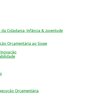
a da Cidadania, Infância & Juventude
ução Orçamentária ao Siope
 Inovação
abilidade
mo
Execução Orçamentária