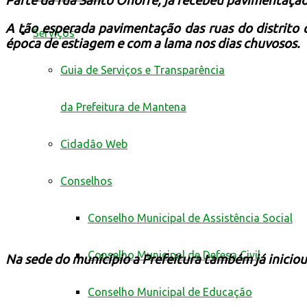
Parte da rua Santo Onófre, já recebeu pavimentação
A tão esperada pavimentação das ruas do distrito
Serviços
época de estiagem e com a lama nos dias chuvosos.
Guia de Serviços e Transparência
da Prefeitura de Mantena
Cidadão Web
Conselhos
Conselho Municipal de Assistência Social
Conselho Municipal de Defesa Civil
Na sede do município a Prefeitura também já inici
Conselho Municipal de Educação