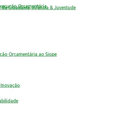
Execução Orçamentária
a da Cidadania, Infância & Juventude
ução Orçamentária ao Siope
 Inovação
abilidade