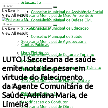
& Inovação
Conselhos
No Result
Conselho Municipal de Assistência Social
View All Result
Secretaria Municipal de Meio Ambiente &
Conselho Municipal de Defesa Civil
Conselho Municipal de Educação
Sustentabilidade
No Result
View All Result
Conselho Municipal de Saúde
Secretaria Municipal de Agropecuária
Contas Públicas
Livro Eletrônico
Secretaria Municipal de Cultura e Turismo
LUTO l Secretaria de saúde
Minha Folha
emite nota de pesar em
Secretaria Municipal de Transporte e Trânsito
Nota Fiscal Eletrônica
virtude do falecimento
Fale com a prefeitura
Secretaria Municipal de Planejamento e
da Agente Comunitária de
Trânsito
Saúde, Adriana Maria, de
Urbanismo
Edital de Notificação
Limeira
Identificacao do Condutor
Secretaria Municipal de Obras