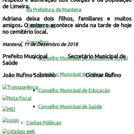
de Limeira.
da Prefeitura de Mantena
Adriana deixa dois filhos, familiares e muitos
amigos. O enterro acontece ainda na tarde de hoje
Cidadão Web
no cemitério local.
Conselhos
Mantena, 11 de Dezembro de 2018
Prefeito Municipal Secretário Municipal de
Conselho Municipal de Assistência Social
Saúde
Conselho Municipal de Defesa Civil
João Rufino Sobrinho Ocimar Rufino
Conselho Municipal de Educação
Conselho Municipal de Saúde
Contas Públicas