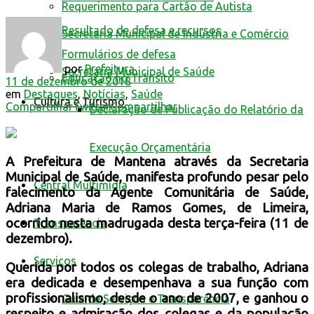
Requerimento para Cartão de Autista
Resultado de defesa e recursos
Secretaria Municipal de Indústria e Comércio
Formulários de defesa
por
Prefeitura
Secretaria Municipal de Saúde
Educação no Trânsito
11 de dezembro de 2018
em
Destaques
,
Notícias
,
Saúde
Cultura e Turismo
Compartilhar
Twittar
Compartilhar
Declaração de Publicação do Relatório da
Execução Orçamentária
A Prefeitura de Mantena através da Secretaria
Municipal de Saúde, manifesta profundo pesar pelo
Central Multimídia
falecimento da Agente Comunitária de Saúde,
Adriana Maria de Ramos Gomes, de Limeira
,
ocorrido nesta madrugada desta terça-feira (11 de
Transparência
dezembro).
Serviços
Querida por todos os colegas de trabalho, Adriana
era dedicada e desempenhava a sua função com
profissionalismo, desde o ano de 2007, e ganhou o
Guia de Serviços e Transparência
respeito e admiração dos colegas e da população