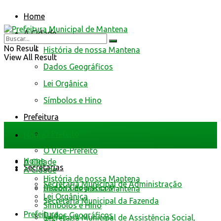
Home
A Cidade
No Result
História de nossa Mantena
View All Result
Dados Geográficos
Lei Orgânica
Símbolos e Hino
Prefeitura
O Prefeito
Home
O Vice-Prefeito
Home
A Cidade
Secretarias
A Cidade
História de nossa Mantena
Secretaria Municipal de Administração
Dados Geográficos
História de nossa Mantena
Lei Orgânica
Secretaria Municipal da Fazenda
Símbolos e Hino
Prefeitura
Dados Geográficos
Secretaria Municipal de Assistência Social,