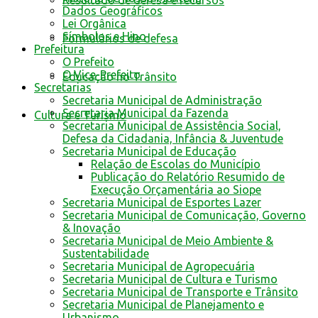
Resultado de defesa e recursos
Dados Geográficos
Lei Orgânica
Símbolos e Hino
Formulários de defesa
Prefeitura
O Prefeito
O Vice-Prefeito
Educação no Trânsito
Secretarias
Secretaria Municipal de Administração
Secretaria Municipal da Fazenda
Cultura e Turismo
Secretaria Municipal de Assistência Social,
Defesa da Cidadania, Infância & Juventude
Secretaria Municipal de Educação
Relação de Escolas do Município
Publicação do Relatório Resumido de
Execução Orçamentária ao Siope
Secretaria Municipal de Esportes Lazer
Secretaria Municipal de Comunicação, Governo
& Inovação
Secretaria Municipal de Meio Ambiente &
Sustentabilidade
Secretaria Municipal de Agropecuária
Secretaria Municipal de Cultura e Turismo
Secretaria Municipal de Transporte e Trânsito
Secretaria Municipal de Planejamento e
Urbanismo