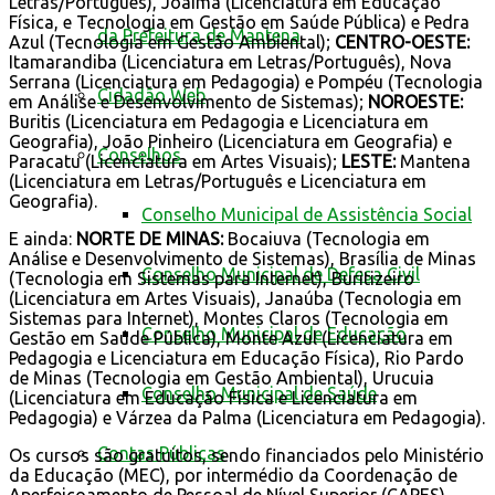
Letras/Português), Joaíma (Licenciatura em Educação
Física, e Tecnologia em Gestão em Saúde Pública) e Pedra
da Prefeitura de Mantena
Azul (Tecnologia em Gestão Ambiental);
CENTRO-OESTE:
Itamarandiba (Licenciatura em Letras/Português), Nova
Serrana (Licenciatura em Pedagogia) e Pompéu (Tecnologia
Cidadão Web
em Análise e Desenvolvimento de Sistemas);
NOROESTE:
Buritis (Licenciatura em Pedagogia e Licenciatura em
Geografia), João Pinheiro (Licenciatura em Geografia) e
Conselhos
Paracatu (Licenciatura em Artes Visuais);
LESTE:
Mantena
(Licenciatura em Letras/Português e Licenciatura em
Geografia).
Conselho Municipal de Assistência Social
E ainda:
NORTE DE MINAS:
Bocaiuva (Tecnologia em
Análise e Desenvolvimento de Sistemas), Brasília de Minas
Conselho Municipal de Defesa Civil
(Tecnologia em Sistemas para Internet), Buritizeiro
(Licenciatura em Artes Visuais), Janaúba (Tecnologia em
Sistemas para Internet), Montes Claros (Tecnologia em
Conselho Municipal de Educação
Gestão em Saúde Pública), Monte Azul (Licenciatura em
Pedagogia e Licenciatura em Educação Física), Rio Pardo
de Minas (Tecnologia em Gestão Ambiental), Urucuia
Conselho Municipal de Saúde
(Licenciatura em Educação Física e Licenciatura em
Pedagogia) e Várzea da Palma (Licenciatura em Pedagogia).
Contas Públicas
Os cursos são gratuitos, sendo financiados pelo Ministério
da Educação (MEC), por intermédio da Coordenação de
Aperfeiçoamento de Pessoal de Nível Superior (CAPES).