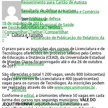
Requerimento para Cartão de Autista
Resultado de defesa e recursos
Secretaria Municipal de Indústria e Comércio
Formulários de defesa
por
Prefeitura
18 de outubro de 2017
Secretaria Municipal de Saúde
Educação no Trânsito
em
Destaques
,
Educação
,
Notícias
Compartilhar
Twittar
Compartilhar
Cultura e Turismo
Declaração de Publicação do Relatório da
O prazo para as inscrições dos cursos de Licenciatura e de
Execução Orçamentária
Tecnólogos oferecidos em processo seletivo pelo Centro
de Educação a Distância (CEAD), da Universidade Estadual
de Montes Claros foi prorrogado até o dia 26 de outubro
Central Multimídia
de 2017.
São oferecidas o total 1.200 vagas, sendo 800 (oitocentas)
Transparência
vagas para cursos de Licenciatura e 400 (quatrocentas)
vagas para os cursos de Tecnólogos. As inscrições podem
ser realizadas através do site
www.ceps.unimontes.br
.
Serviços
Conforme o
edital
, a Unimontes oferece 50 vagas em cada
turma dos cursos nos seguintes municípios:
VALE DO
Guia de Serviços e Transparência
JEQUITINHONHA
: Jequitinhonha (Licenciatura em