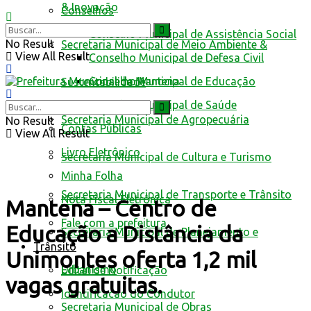
& Inovação
Conselhos
Conselho Municipal de Assistência Social
No Result
Secretaria Municipal de Meio Ambiente &
View All Result
Conselho Municipal de Defesa Civil
Conselho Municipal de Educação
Sustentabilidade
Conselho Municipal de Saúde
Secretaria Municipal de Agropecuária
No Result
Contas Públicas
View All Result
Livro Eletrônico
Secretaria Municipal de Cultura e Turismo
Minha Folha
Secretaria Municipal de Transporte e Trânsito
Nota Fiscal Eletrônica
Mantena – Centro de
Fale com a prefeitura
Educação a Distância da
Secretaria Municipal de Planejamento e
Trânsito
Unimontes oferta 1,2 mil
Urbanismo
Edital de Notificação
vagas gratuitas.
Identificacao do Condutor
Secretaria Municipal de Obras