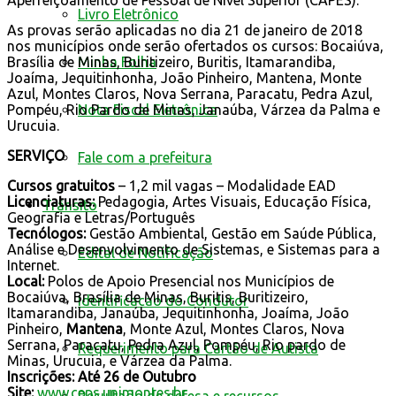
Livro Eletrônico
As provas serão aplicadas no dia 21 de janeiro de 2018
nos municípios onde serão ofertados os cursos: Bocaiúva,
Brasília de Minas, Buritizeiro, Buritis, Itamarandiba,
Minha Folha
Joaíma, Jequitinhonha, João Pinheiro, Mantena, Monte
Azul, Montes Claros, Nova Serrana, Paracatu, Pedra Azul,
Pompéu, Rio Pardo de Minas, Janaúba, Várzea da Palma e
Nota Fiscal Eletrônica
Urucuia.
SERVIÇO
Fale com a prefeitura
Cursos gratuitos
– 1,2 mil vagas – Modalidade EAD
Licenciaturas:
Pedagogia, Artes Visuais, Educação Física,
Trânsito
Geografia e Letras/Português
Tecnólogos:
Gestão Ambiental, Gestão em Saúde Pública,
Análise e Desenvolvimento de Sistemas, e Sistemas para a
Edital de Notificação
Internet.
Local:
Polos de Apoio Presencial nos Municípios de
Bocaiúva, Brasília de Minas, Buritis, Buritizeiro,
Identificacao do Condutor
Itamarandiba, Janaúba, Jequitinhonha, Joaíma, João
Pinheiro,
Mantena
, Monte Azul, Montes Claros, Nova
Serrana, Paracatu, Pedra Azul, Pompéu, Rio pardo de
Requerimento para Cartão de Autista
Minas, Urucuia, e Várzea da Palma.
Inscrições:
Até 26 de Outubro
Site:
www.ceps.unimontes.br