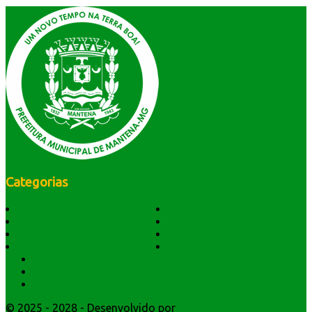
Categorias
História do Município
Notícias
Dados Geográficos
Prefeitura Trabalhando
Lei Orgânica
Central Multimídia
Símbolos e Hino
Editais Licitações
Secretarios
Atendimento
Webmail
© 2025 - 2028 - Desenvolvido por
Webmundo Soluções