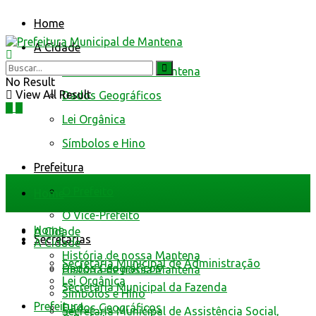
Home
A Cidade
História de nossa Mantena
No Result
View All Result
Dados Geográficos
Lei Orgânica
Símbolos e Hino
Prefeitura
O Prefeito
Home
O Vice-Prefeito
Home
A Cidade
Secretarias
A Cidade
História de nossa Mantena
Secretaria Municipal de Administração
Dados Geográficos
História de nossa Mantena
Lei Orgânica
Secretaria Municipal da Fazenda
Símbolos e Hino
Prefeitura
Dados Geográficos
Secretaria Municipal de Assistência Social,