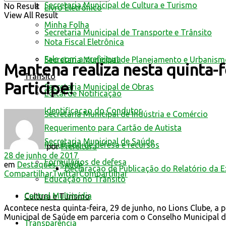
Secretaria Municipal de Cultura e Turismo
No Result
Livro Eletrônico
View All Result
Minha Folha
Secretaria Municipal de Transporte e Trânsito
Nota Fiscal Eletrônica
Fale com a prefeitura
Secretaria Municipal de Planejamento e Urbanis
Mantena realiza nesta quinta-f
Trânsito
Participe!
Secretaria Municipal de Obras
Edital de Notificação
Identificacao do Condutor
Secretaria Municipal de Indústria e Comércio
Requerimento para Cartão de Autista
Secretaria Municipal de Saúde
Resultado de defesa e recursos
por
Prefeitura
28 de junho de 2017
Formulários de defesa
em
Destaques
,
Saúde
Declaração de Publicação do Relatório da 
Compartilhar
Twittar
Compartilhar
Educação no Trânsito
Central Multimídia
Cultura e Turismo
Acontece nesta quinta-feira, 29 de junho, no Lions Clube, a 
Municipal de Saúde em parceria com o Conselho Municipal d
Transparência