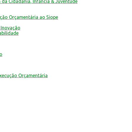
a da Cidadania, Infância & Juventude
ução Orçamentária ao Siope
 Inovação
abilidade
mo
Execução Orçamentária