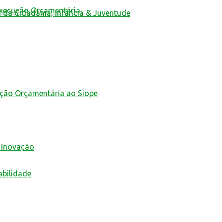
Execução Orçamentária
a da Cidadania, Infância & Juventude
ução Orçamentária ao Siope
 Inovação
abilidade