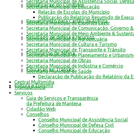
Secretaria Municipal de Assistência Social, Defes
Identificacao do Condutor
Secretaria Municipal de Educação
Relação de Escolas do Município
Publicação do Relatório Resumido de Exec
Requerimento para Cartão de Autista
Secretaria Municipal de Esportes Lazer
Secretaria Municipal de Comunicação, Governo &
Secretaria Municipal de Meio Ambiente & Sustent
Resultado de defesa e recursos
Secretaria Municipal de Agropecuária
Secretaria Municipal de Cultura e Turismo
Secretaria Municipal de Transporte e Trânsito
Formulários de defesa
Secretaria Municipal de Planejamento e Urbanis
Secretaria Municipal de Obras
Secretaria Municipal de Indústria e Comércio
Educação no Trânsito
Secretaria Municipal de Saúde
Declaração de Publicação do Relatório da 
Central Multimídia
Cultura e Turismo
Transparência
Serviços
Guia de Serviços e Transparência
da Prefeitura de Mantena
Cidadão Web
Conselhos
Conselho Municipal de Assistência Social
Conselho Municipal de Defesa Civil
Conselho Municipal de Educação