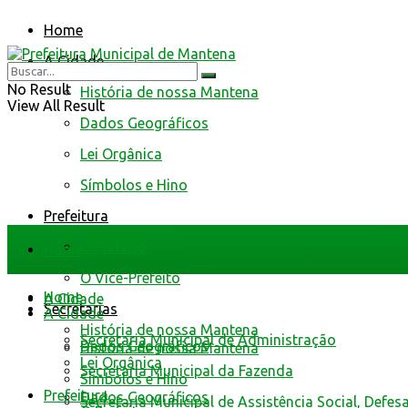
Home
A Cidade
No Result
História de nossa Mantena
View All Result
Dados Geográficos
Lei Orgânica
Símbolos e Hino
Prefeitura
O Prefeito
Home
O Vice-Prefeito
Home
A Cidade
Secretarias
A Cidade
História de nossa Mantena
Secretaria Municipal de Administração
Dados Geográficos
História de nossa Mantena
Lei Orgânica
Secretaria Municipal da Fazenda
Símbolos e Hino
Prefeitura
Dados Geográficos
Secretaria Municipal de Assistência Social, Defes