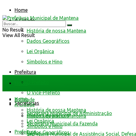
Home
A Cidade
No Result
História de nossa Mantena
View All Result
Dados Geográficos
Lei Orgânica
Símbolos e Hino
Prefeitura
O Prefeito
Home
O Vice-Prefeito
Home
A Cidade
Secretarias
A Cidade
História de nossa Mantena
Secretaria Municipal de Administração
Dados Geográficos
História de nossa Mantena
Lei Orgânica
Secretaria Municipal da Fazenda
Símbolos e Hino
Prefeitura
Dados Geográficos
Secretaria Municipal de Assistência Social, Defes