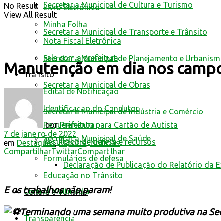
Secretaria Municipal de Cultura e Turismo
No Result
Livro Eletrônico
View All Result
Minha Folha
Secretaria Municipal de Transporte e Trânsito
Nota Fiscal Eletrônica
Fale com a prefeitura
Secretaria Municipal de Planejamento e Urbanis
Manutenção em dia nos campo
Trânsito
Secretaria Municipal de Obras
Edital de Notificação
Identificacao do Condutor
Secretaria Municipal de Indústria e Comércio
por
Prefeitura
Requerimento para Cartão de Autista
7 de janeiro de 2022
Secretaria Municipal de Saúde
Resultado de defesa e recursos
em
Destaques
,
Esporte
,
Notícias
Compartilhar
Twittar
Compartilhar
Formulários de defesa
Declaração de Publicação do Relatório da 
Educação no Trânsito
E os trabalhos não param!
Central Multimídia
Cultura e Turismo
Terminando uma semana muito produtiva na Secre
Transparência