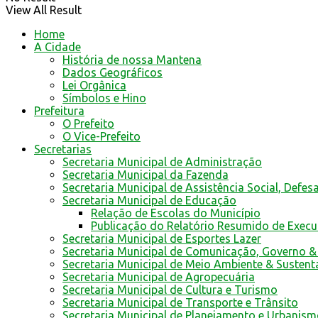
View All Result
Home
A Cidade
História de nossa Mantena
Dados Geográficos
Lei Orgânica
Símbolos e Hino
Prefeitura
O Prefeito
O Vice-Prefeito
Secretarias
Secretaria Municipal de Administração
Secretaria Municipal da Fazenda
Secretaria Municipal de Assistência Social, Defes
Secretaria Municipal de Educação
Relação de Escolas do Município
Publicação do Relatório Resumido de Exec
Secretaria Municipal de Esportes Lazer
Secretaria Municipal de Comunicação, Governo &
Secretaria Municipal de Meio Ambiente & Sustent
Secretaria Municipal de Agropecuária
Secretaria Municipal de Cultura e Turismo
Secretaria Municipal de Transporte e Trânsito
Secretaria Municipal de Planejamento e Urbanis