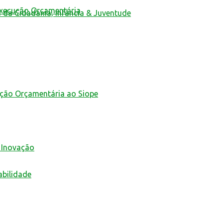
Execução Orçamentária
a da Cidadania, Infância & Juventude
ução Orçamentária ao Siope
 Inovação
abilidade