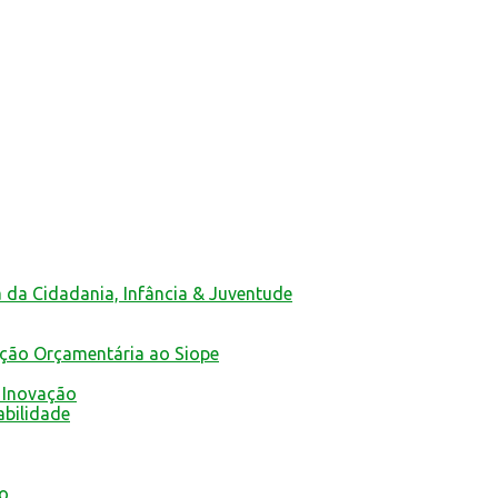
a da Cidadania, Infância & Juventude
ução Orçamentária ao Siope
 Inovação
abilidade
mo