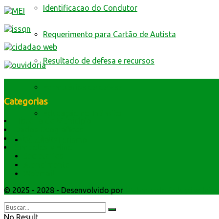
Identificacao do Condutor
Requerimento para Cartão de Autista
Resultado de defesa e recursos
Formulários de defesa
Categorias
Educação no Trânsito
História do Município
Dados Geográficos
Lei Orgânica
Cultura e Turismo
Símbolos e Hino
Secretarios
Atendimento
Webmail
© 2025 - 2028 - Desenvolvido por
Webmundo Soluções Inter
No Result