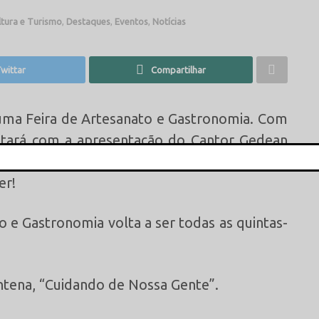
ltura e Turismo
,
Destaques
,
Eventos
,
Notícias
wittar
Compartilhar
s uma Feira de Artesanato e Gastronomia. Com
contará com a apresentação do Cantor Gedean
o de novos hits Gedean promete sacudir o
This popup will close in:
15
er!
o e Gastronomia volta a ser todas as quintas-
ntena, “Cuidando de Nossa Gente”.