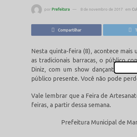
por
Prefeitura
8 de novembro de 2017
em
Cu
Compartilhar
T
Nesta quinta-feira (8), acontece mai
as tradicionais barracas, o público 
Diniz, com um show dançante e chei
público presente. Você não pode perd
Vale lembrar que a Feira de Artesanat
feiras, a partir dessa semana.
Prefeitura Municipal de Ma