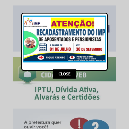
This popup will close in:
14
CLOSE