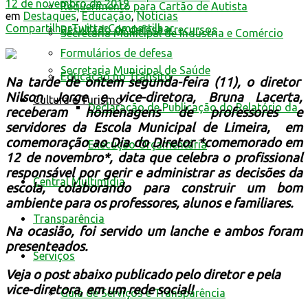
12 de novembro de 2019
Requerimento para Cartão de Autista
em
Destaques
,
Educação
,
Notícias
Compartilhar
Twittar
Compartilhar
Resultado de defesa e recursos
Secretaria Municipal de Indústria e Comércio
Formulários de defesa
Secretaria Municipal de Saúde
Educação no Trânsito
Na tarde de ontem segunda-feira (11), o diretor
Nilson Jorge e vice-diretora, Bruna Lacerta,
Cultura e Turismo
Declaração de Publicação do Relatório da
receberam homenagens de professores e
servidores da Escola Municipal de Limeira, em
comemoração ao Dia do Diretor *comemorado em
Execução Orçamentária
12 de novembro*, data que celebra o profissional
responsável por gerir e administrar as decisões da
Central Multimídia
escola, colaborando para construir um bom
ambiente para os professores, alunos e familiares.
Transparência
Na ocasião, foi servido um lanche e ambos foram
presenteados.
Serviços
Veja o post abaixo publicado pelo diretor e pela
vice-diretora, em um rede social!
Guia de Serviços e Transparência