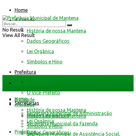
Home
A Cidade
No Result
História de nossa Mantena
View All Result
Dados Geográficos
Lei Orgânica
Símbolos e Hino
Prefeitura
O Prefeito
Home
O Vice-Prefeito
Home
A Cidade
Secretarias
A Cidade
História de nossa Mantena
Secretaria Municipal de Administração
Dados Geográficos
História de nossa Mantena
Lei Orgânica
Secretaria Municipal da Fazenda
Símbolos e Hino
Prefeitura
Dados Geográficos
Secretaria Municipal de Assistência Social,