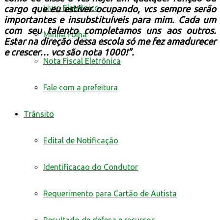
Livro Eletrônico
cargo que eu estiver ocupando, vcs sempre serão
importantes e insubstituíveis para mim. Cada um
com seu talento completamos uns aos outros.
Minha Folha
Estar na direção dessa escola só me fez amadurecer
e crescer… vcs são nota 1000!”.
Nota Fiscal Eletrônica
Fale com a prefeitura
Trânsito
Edital de Notificação
Identificacao do Condutor
Requerimento para Cartão de Autista