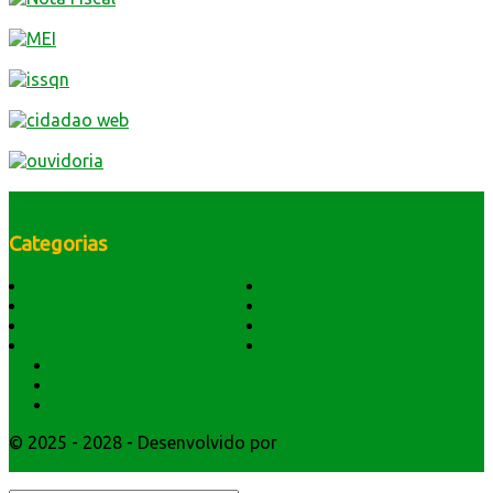
Categorias
História do Município
Notícias
Dados Geográficos
Prefeitura Trabalhando
Lei Orgânica
Central Multimídia
Símbolos e Hino
Editais Licitações
Secretarios
Atendimento
Webmail
© 2025 - 2028 - Desenvolvido por
Webmundo Soluções
Interativas