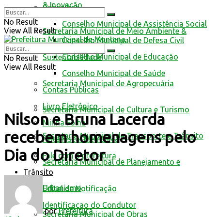
& Inovação
Conselhos
No Result
Conselho Municipal de Assistência Social
View All Result
Secretaria Municipal de Meio Ambiente &
Conselho Municipal de Defesa Civil
Conselho Municipal de Educação
Sustentabilidade
No Result
View All Result
Conselho Municipal de Saúde
Secretaria Municipal de Agropecuária
Contas Públicas
Livro Eletrônico
Secretaria Municipal de Cultura e Turismo
Nilson e Bruna Lacerda
Minha Folha
recebem homenagens pelo
Secretaria Municipal de Transporte e Trânsito
Nota Fiscal Eletrônica
Dia do Diretor
Fale com a prefeitura
Secretaria Municipal de Planejamento e
Trânsito
Urbanismo
Edital de Notificação
Identificacao do Condutor
por
Prefeitura
Secretaria Municipal de Obras