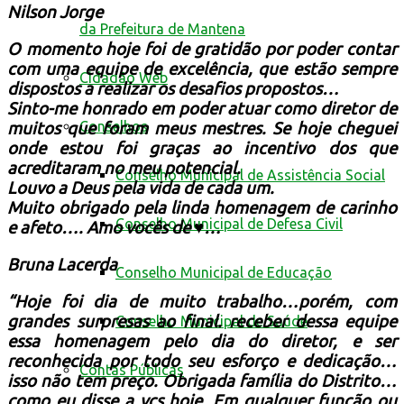
Nilson Jorge
da Prefeitura de Mantena
O momento hoje foi de gratidão por poder contar
com uma equipe de excelência, que estão sempre
Cidadão Web
dispostos a realizar os desafios propostos…
Sinto-me honrado em poder atuar como diretor de
Conselhos
muitos que foram meus mestres. Se hoje cheguei
onde estou foi graças ao incentivo dos que
acreditaram no meu potencial.
Conselho Municipal de Assistência Social
Louvo a Deus pela vida de cada um.
Muito obrigado pela linda homenagem de carinho
Conselho Municipal de Defesa Civil
e afeto…. Amo vocês de
♥️
…
Bruna Lacerda
Conselho Municipal de Educação
“Hoje foi dia de muito trabalho…porém, com
grandes surpresas ao final. receber dessa equipe
Conselho Municipal de Saúde
essa homenagem pelo dia do diretor, e ser
reconhecida por todo seu esforço e dedicação…
Contas Públicas
isso não tem preço. Obrigada família do Distrito…
como eu disse a vcs hoje. Em qualquer função ou