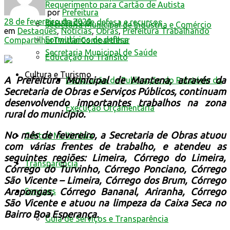
Requerimento para Cartão de Autista
por
Prefeitura
28 de fevereiro de 2020
Resultado de defesa e recursos
Secretaria Municipal de Indústria e Comércio
em
Destaques
,
Notícias
,
Obras
,
Prefeitura Trabalhando
Formulários de defesa
Compartilhar
Twittar
Compartilhar
Secretaria Municipal de Saúde
Educação no Trânsito
Cultura e Turismo
A Prefeitura Municipal de Mantena, através da
Declaração de Publicação do Relatório da
Secretaria de Obras e Serviços Públicos, continuam
desenvolvendo importantes trabalhos na zona
Execução Orçamentária
rural do município.
No mês de fevereiro, a Secretaria de Obras atuou
Central Multimídia
com várias frentes de trabalho, e atendeu as
seguintes regiões:
Limeira, Córrego do Limeira,
Transparência
Córrego do Turvinho, Córrego Ponciano, Córrego
São Vicente – Limeira, Córrego dos Brum, Córrego
Serviços
Arapongas, Córrego Bananal, Ariranha, Córrego
São Vicente e atuou na limpeza da Caixa Seca no
Bairro Boa Esperança.
Guia de Serviços e Transparência