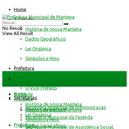
Home
A Cidade
No Result
História de nossa Mantena
View All Result
Dados Geográficos
Lei Orgânica
Símbolos e Hino
Prefeitura
O Prefeito
Home
O Vice-Prefeito
Home
A Cidade
Secretarias
A Cidade
História de nossa Mantena
Secretaria Municipal de Administração
Dados Geográficos
História de nossa Mantena
Lei Orgânica
Secretaria Municipal da Fazenda
Símbolos e Hino
Prefeitura
Dados Geográficos
Secretaria Municipal de Assistência Social,