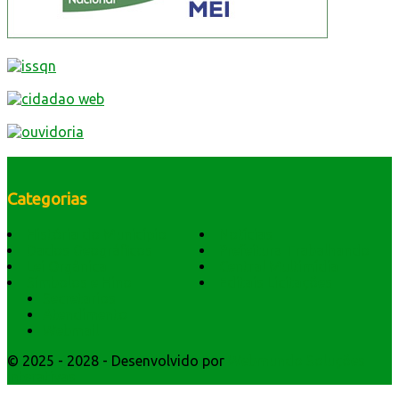
Categorias
História do Município
Notícias
Dados Geográficos
Prefeitura Trabalhando
Lei Orgânica
Central Multimídia
Símbolos e Hino
Editais Licitações
Secretarios
Atendimento
Webmail
© 2025 - 2028 - Desenvolvido por
Webmundo Soluções
Interativas