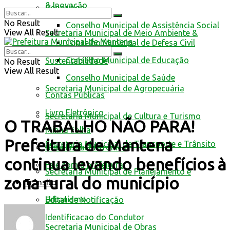
& Inovação
Conselhos
No Result
Conselho Municipal de Assistência Social
View All Result
Secretaria Municipal de Meio Ambiente &
Conselho Municipal de Defesa Civil
Conselho Municipal de Educação
Sustentabilidade
No Result
View All Result
Conselho Municipal de Saúde
Secretaria Municipal de Agropecuária
Contas Públicas
Livro Eletrônico
Secretaria Municipal de Cultura e Turismo
O TRABALHO NÃO PARA!
Minha Folha
Prefeitura de Mantena
Secretaria Municipal de Transporte e Trânsito
Nota Fiscal Eletrônica
continua levando benefícios à
Fale com a prefeitura
Secretaria Municipal de Planejamento e
zona rural do município
Trânsito
Urbanismo
Edital de Notificação
Identificacao do Condutor
Secretaria Municipal de Obras