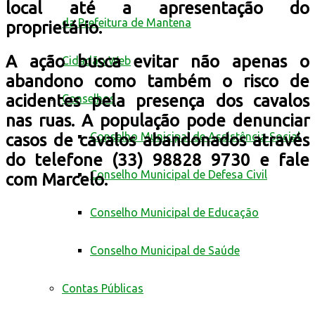
local até a apresentação do
da Prefeitura de Mantena
proprietário.
A ação busca evitar não apenas o
Cidadão Web
abandono como também o risco de
acidentes pela presença dos cavalos
Conselhos
nas ruas. A população pode denunciar
Conselho Municipal de Assistência Social
casos de cavalos abandonados através
do telefone (33) 98828 9730 e fale
Conselho Municipal de Defesa Civil
com Marcelo.
Conselho Municipal de Educação
Conselho Municipal de Saúde
Contas Públicas