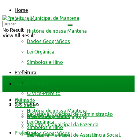
Home
A Cidade
No Result
História de nossa Mantena
View All Result
Dados Geográficos
Lei Orgânica
Símbolos e Hino
Prefeitura
O Prefeito
Home
O Vice-Prefeito
Home
A Cidade
Secretarias
A Cidade
História de nossa Mantena
Secretaria Municipal de Administração
Dados Geográficos
História de nossa Mantena
Lei Orgânica
Secretaria Municipal da Fazenda
Símbolos e Hino
Prefeitura
Dados Geográficos
Secretaria Municipal de Assistência Social,