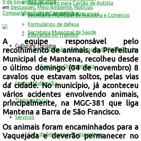
9 de novembro de 2018
Requerimento para Cartão de Autista
em
Destaques
,
Meio Ambiente
,
Notícias
Compartilhar
Twittar
Compartilhar
Resultado de defesa e recursos
Secretaria Municipal de Indústria e Comércio
Formulários de defesa
Secretaria Municipal de Saúde
Educação no Trânsito
A equipe responsável pelo
Cultura e Turismo
recolhimento de animais, da Prefeitura
Declaração de Publicação do Relatório da
Municipal de Mantena, recolheu desde
Execução Orçamentária
o último domingo (04 de novembro) 8
cavalos que estavam soltos, pelas vias
Central Multimídia
da cidade. No município, já aconteceu
vários acidentes envolvendo animais,
Transparência
principalmente, na MGC-381 que liga
Mantena a Barra de São Francisco.
Serviços
Os animais foram encaminhados para a
Guia de Serviços e Transparência
Vaquejada e deverão permanecer no