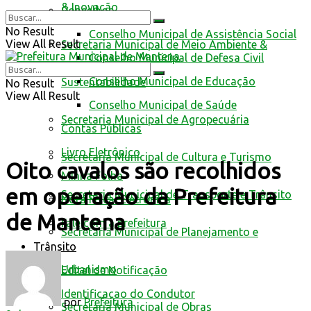
& Inovação
Conselhos
No Result
Conselho Municipal de Assistência Social
View All Result
Secretaria Municipal de Meio Ambiente &
Conselho Municipal de Defesa Civil
Conselho Municipal de Educação
Sustentabilidade
No Result
View All Result
Conselho Municipal de Saúde
Secretaria Municipal de Agropecuária
Contas Públicas
Livro Eletrônico
Secretaria Municipal de Cultura e Turismo
Oito cavalos são recolhidos
Minha Folha
em operação da Prefeitura
Secretaria Municipal de Transporte e Trânsito
Nota Fiscal Eletrônica
de Mantena
Fale com a prefeitura
Secretaria Municipal de Planejamento e
Trânsito
Urbanismo
Edital de Notificação
Identificacao do Condutor
por
Prefeitura
Secretaria Municipal de Obras