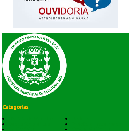
Categorias
História do Município
Notícias
Dados Geográficos
Prefeitura Trabalhando
Lei Orgânica
Central Multimídia