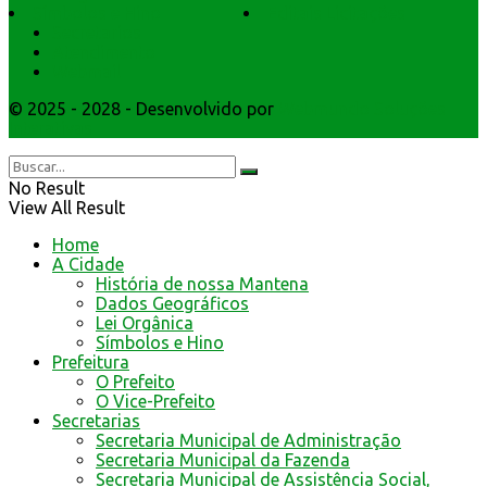
Símbolos e Hino
Editais Licitações
Secretarios
Atendimento
Webmail
© 2025 - 2028 - Desenvolvido por
Webmundo Soluções
Interativas
No Result
View All Result
Home
A Cidade
História de nossa Mantena
Dados Geográficos
Lei Orgânica
Símbolos e Hino
Prefeitura
O Prefeito
O Vice-Prefeito
Secretarias
Secretaria Municipal de Administração
Secretaria Municipal da Fazenda
Secretaria Municipal de Assistência Social,