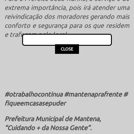
extrema importância, pois irá atender uma
reivindicação dos moradores gerando mais
conforto e segurança para os que residem
e trafegam pelo local.
This popup will close in:
15
CLOSE
#
otrabalhocontinua
#
mantenaprafrente
#
fiqueemcasasepuder
Prefeitura Municipal de Mantena,
“Cuidando + da Nossa Gente”.