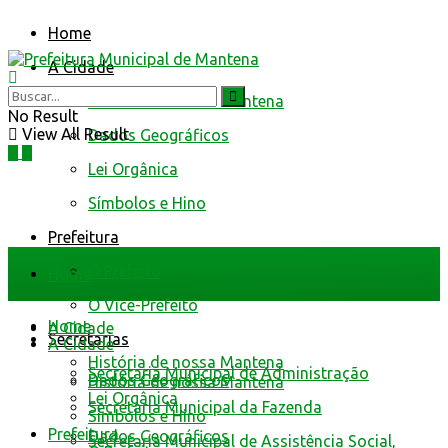
Home
A Cidade
História de nossa Mantena
No Result
View All Result
Dados Geográficos
Lei Orgânica
Símbolos e Hino
Prefeitura
O Prefeito
Home
O Vice-Prefeito
Home
A Cidade
Secretarias
A Cidade
História de nossa Mantena
Secretaria Municipal de Administração
Dados Geográficos
História de nossa Mantena
Lei Orgânica
Secretaria Municipal da Fazenda
Símbolos e Hino
Prefeitura
Dados Geográficos
Secretaria Municipal de Assistência Social,