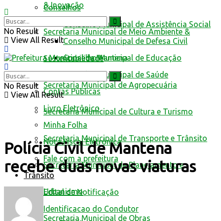
& Inovação
Conselhos
Conselho Municipal de Assistência Social
No Result
Secretaria Municipal de Meio Ambiente &
View All Result
Conselho Municipal de Defesa Civil
Conselho Municipal de Educação
Sustentabilidade
Conselho Municipal de Saúde
Secretaria Municipal de Agropecuária
No Result
Contas Públicas
View All Result
Livro Eletrônico
Secretaria Municipal de Cultura e Turismo
Minha Folha
Secretaria Municipal de Transporte e Trânsito
Nota Fiscal Eletrônica
Polícia Civil de Mantena
Fale com a prefeitura
recebe duas novas viaturas
Secretaria Municipal de Planejamento e
Trânsito
Urbanismo
Edital de Notificação
Identificacao do Condutor
Secretaria Municipal de Obras