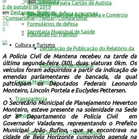
por
Prefeitura
Requerimento para Cartão de Autista
2 de outubro de 2019
em
Destaques
,
Notícias
Resultado de defesa e recursos
Secretaria Municipal de Indústria e Comércio
Compartilhar
Twittar
Compartilhar
Formulários de defesa
Secretaria Municipal de Saúde
Educação no Trânsito
Cultura e Turismo
Declaração de Publicação do Relatório da
A Polícia Civil de Mantena recebeu na tarde da
última segunda-feira (30), duas viaturas 0km. Os
Execução Orçamentária
veículos foram adquiridos a partir da indicação de
emendas parlamentares de bancada, da qual
Central Multimídia
participam os
Deputados Federais Leonardo
Monteiro, Lincoln Portela e Euclydes Pettersen
.
Transparência
O Secretário Municipal de Planejamento Heverton
Monteiro, esteve presente na solenidade na Sede
Serviços
do 8º Departamento de Policia Civil em
Governador Valadares, representando o Prefeito
Municipal João Rufino, que se encontrava na
Guia de Serviços e Transparência
cidade de Belo Horizonte cumprindo agenda na