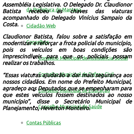
Assembléia Legislativa. O Delegado Dr. Claudionor
da Prefeitura de Mantena
Batista
recebeu as chaves das viaturas
acompanhado
do Delegado Vinícius Sampaio da
Costa.
Cidadão Web
Claudionor Batista, falou sobre a satisfação em
Conselhos
modernizar e reforçar a frota policial do município,
pois os veículos em boas condições são
imprescindíveis para que os policiais possam
Conselho Municipal de Assistência Social
realizar os trabalhos.
Conselho Municipal de Defesa Civil
“Essas viaturas ajudarão a dar mais segurança aos
nossos cidadãos. Em nome do Prefeito Municipal,
agradeço aos Deputados que se empenharam para
Conselho Municipal de Educação
que estes veículos fossem destinados ao nosso
município”, disse o Secretário Municipal de
Conselho Municipal de Saúde
Planejamento, Heverton Monteiro.
Contas Públicas