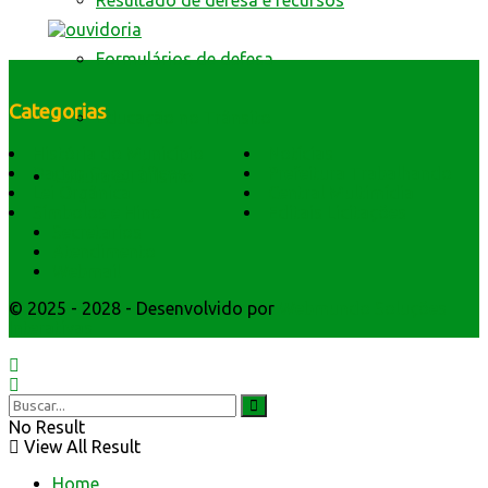
Resultado de defesa e recursos
Formulários de defesa
Categorias
Educação no Trânsito
História do Município
Notícias
Dados Geográficos
Prefeitura Trabalhando
Cultura e Turismo
Lei Orgânica
Central Multimídia
Símbolos e Hino
Editais Licitações
Secretarios
Atendimento
Webmail
© 2025 - 2028 - Desenvolvido por
Webmundo Soluções
Interativas
No Result
View All Result
Home