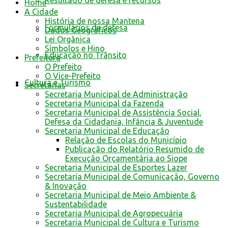
Resultado de defesa e recursos
Home
A Cidade
História de nossa Mantena
Formulários de defesa
Dados Geográficos
Lei Orgânica
Símbolos e Hino
Educação no Trânsito
Prefeitura
O Prefeito
O Vice-Prefeito
Cultura e Turismo
Secretarias
Secretaria Municipal de Administração
Secretaria Municipal da Fazenda
Secretaria Municipal de Assistência Social,
Defesa da Cidadania, Infância & Juventude
Secretaria Municipal de Educação
Relação de Escolas do Município
Publicação do Relatório Resumido de
Execução Orçamentária ao Siope
Secretaria Municipal de Esportes Lazer
Secretaria Municipal de Comunicação, Governo
& Inovação
Secretaria Municipal de Meio Ambiente &
Sustentabilidade
Secretaria Municipal de Agropecuária
Secretaria Municipal de Cultura e Turismo