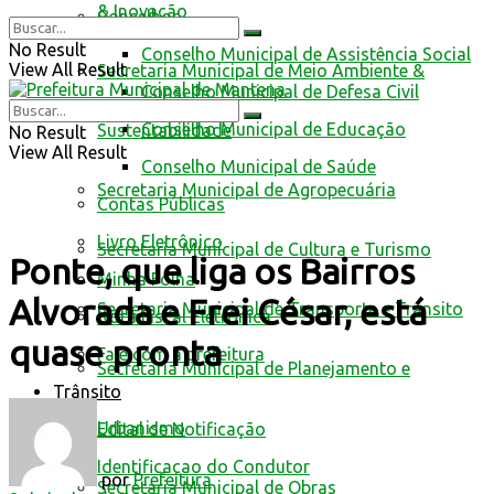
& Inovação
Conselhos
No Result
Conselho Municipal de Assistência Social
View All Result
Secretaria Municipal de Meio Ambiente &
Conselho Municipal de Defesa Civil
Conselho Municipal de Educação
Sustentabilidade
No Result
View All Result
Conselho Municipal de Saúde
Secretaria Municipal de Agropecuária
Contas Públicas
Livro Eletrônico
Secretaria Municipal de Cultura e Turismo
Ponte, que liga os Bairros
Minha Folha
Alvorada e Frei César, está
Secretaria Municipal de Transporte e Trânsito
Nota Fiscal Eletrônica
quase pronta
Fale com a prefeitura
Secretaria Municipal de Planejamento e
Trânsito
Urbanismo
Edital de Notificação
Identificacao do Condutor
por
Prefeitura
Secretaria Municipal de Obras