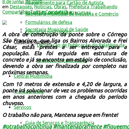
8 de junho de 2020
Requerimento para Cartão de Autista
em
Destaques
,
Notícias
,
Obras
,
Prefeitura Trabalhando
Compartilhar
Twittar
Compartilhar
Resultado de defesa e recursos
Secretaria Municipal de Indústria e Comércio
Formulários de defesa
Secretaria Municipal de Saúde
Educação no Trânsito
A obra de construção da ponte sobre o Córrego
São Francisco, que liga os Bairros Alvorada e Frei
Cultura e Turismo
Declaração de Publicação do Relatório da
César, estás prestes a ser entregue para a
população. Ela foi erguida em estrutura de
concreto e já se encontra em estágio de conclusão,
Execução Orçamentária
devendo a obra ser finalizada por completo nas
próximas semanas.
Central Multimídia
Com
10 metros de extensão e 4,20 de largura,
a
ponte irá solucionar de vez os problemas ocorridas
Transparência
em anos anteriores com a chegada do período
chuvoso.
Serviços
O trabalho não para, Mantena segue em frente!
Guia de Serviços e Transparência
#
otrabalhocontinua
#
mantenaprafrente
#
fiqueemc