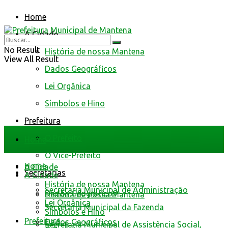
Home
A Cidade
No Result
História de nossa Mantena
View All Result
Dados Geográficos
Lei Orgânica
Símbolos e Hino
Prefeitura
O Prefeito
Home
O Vice-Prefeito
Home
A Cidade
Secretarias
A Cidade
História de nossa Mantena
Secretaria Municipal de Administração
Dados Geográficos
História de nossa Mantena
Lei Orgânica
Secretaria Municipal da Fazenda
Símbolos e Hino
Prefeitura
Dados Geográficos
Secretaria Municipal de Assistência Social,