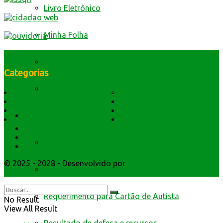
Livro Eletrônico
Minha Folha
Nota Fiscal Eletrônica
Categorias
Fale com a prefeitura
História do Município
Notícias
Dados Geográficos
Prefeitura Trabalhando
Lei Orgânica
Central Multimídia
Trânsito
Símbolos e Hino
Editais Licitações
Secretarios
Atendimento
Edital de Notificação
Webmail
© 2025 - 2028 - Desenvolvido por
Webmundo Soluções
Identificacao do Condutor
Interativas
Requerimento para Cartão de Autista
No Result
View All Result