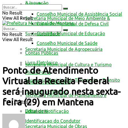
& Inovação
Conselhos
No Result
Conselho Municipal de Assistência Social
View All Result
Secretaria Municipal de Meio Ambiente &
Conselho Municipal de Defesa Civil
Conselho Municipal de Educação
Sustentabilidade
No Result
View All Result
Conselho Municipal de Saúde
Secretaria Municipal de Agropecuária
Contas Públicas
Livro Eletrônico
Secretaria Municipal de Cultura e Turismo
Ponto de Atendimento
Minha Folha
Virtual da Receita Federal
Secretaria Municipal de Transporte e Trânsito
Nota Fiscal Eletrônica
será inaugurado nesta sexta-
Fale com a prefeitura
Secretaria Municipal de Planejamento e
feira (29) em Mantena
Trânsito
Urbanismo
Edital de Notificação
Identificacao do Condutor
Secretaria Municipal de Obras