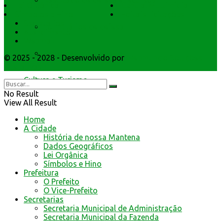
Resultado de defesa e recursos
Lei Orgânica
Central Multimídia
Símbolos e Hino
Editais Licitações
Secretarios
Formulários de defesa
Atendimento
Webmail
Educação no Trânsito
© 2025 - 2028 - Desenvolvido por
Webmundo Soluções
Interativas
Cultura e Turismo
No Result
View All Result
Home
A Cidade
História de nossa Mantena
Dados Geográficos
Lei Orgânica
Símbolos e Hino
Prefeitura
O Prefeito
O Vice-Prefeito
Secretarias
Secretaria Municipal de Administração
Secretaria Municipal da Fazenda