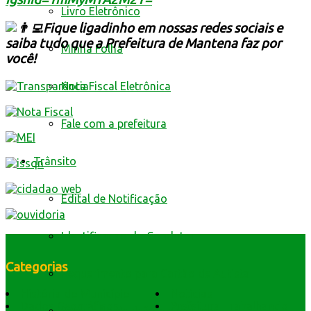
Livro Eletrônico
Fique ligadinho em nossas redes sociais e
saiba tudo que a Prefeitura de Mantena faz por
Minha Folha
você!
Nota Fiscal Eletrônica
Fale com a prefeitura
Trânsito
Edital de Notificação
Identificacao do Condutor
Categorias
Requerimento para Cartão de Autista
História do Município
Notícias
Dados Geográficos
Prefeitura Trabalhando