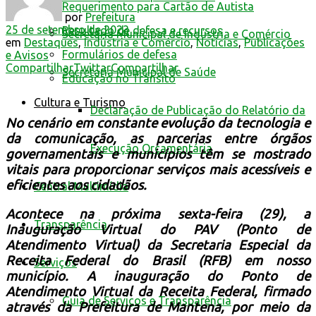
Requerimento para Cartão de Autista
por
Prefeitura
25 de setembro de 2023
Resultado de defesa e recursos
Secretaria Municipal de Indústria e Comércio
em
Destaques
,
Indústria e Comércio
,
Notícias
,
Publicações
Formulários de defesa
e Avisos
Compartilhar
Twittar
Compartilhar
Secretaria Municipal de Saúde
Educação no Trânsito
Cultura e Turismo
Declaração de Publicação do Relatório da
No cenário em constante evolução da tecnologia e
da comunicação, as parcerias entre órgãos
Execução Orçamentária
governamentais e municípios têm se mostrado
vitais para proporcionar serviços mais acessíveis e
eficientes aos cidadãos.
Central Multimídia
Acontece na próxima sexta-feira (29), a
Transparência
Inauguração Virtual do PAV (Ponto de
Atendimento Virtual) da Secretaria Especial da
Receita Federal do Brasil (RFB) em nosso
Serviços
município. A inauguração do Ponto de
Atendimento Virtual da Receita Federal, firmado
Guia de Serviços e Transparência
através da Prefeitura de Mantena, por meio da