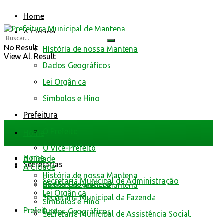
Home
A Cidade
No Result
História de nossa Mantena
View All Result
Dados Geográficos
Lei Orgânica
Símbolos e Hino
Prefeitura
O Prefeito
Home
O Vice-Prefeito
Home
A Cidade
Secretarias
A Cidade
História de nossa Mantena
Secretaria Municipal de Administração
Dados Geográficos
História de nossa Mantena
Lei Orgânica
Secretaria Municipal da Fazenda
Símbolos e Hino
Prefeitura
Dados Geográficos
Secretaria Municipal de Assistência Social,