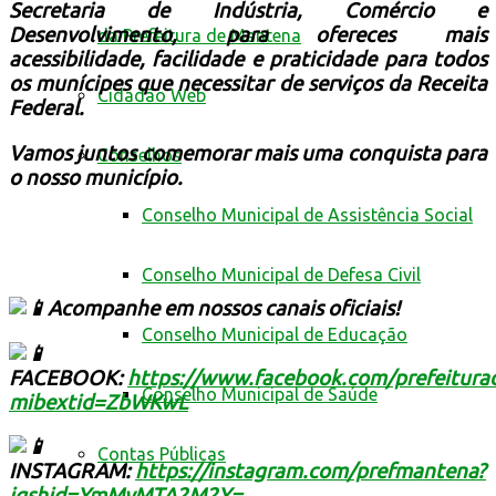
Secretaria de Indústria, Comércio e
Desenvolvimento, para ofereces mais
da Prefeitura de Mantena
acessibilidade, facilidade e praticidade para todos
os munícipes que necessitar de serviços da Receita
Cidadão Web
Federal.
Vamos juntos comemorar mais uma conquista para
Conselhos
o nosso município.
Conselho Municipal de Assistência Social
Conselho Municipal de Defesa Civil
Acompanhe em nossos canais oficiais!
Conselho Municipal de Educação
FACEBOOK:
https://www.facebook.com/prefeitur
Conselho Municipal de Saúde
mibextid=ZbWKwL
Contas Públicas
INSTAGRAM:
https://instagram.com/prefmantena?
igshid=YmMyMTA2M2Y=