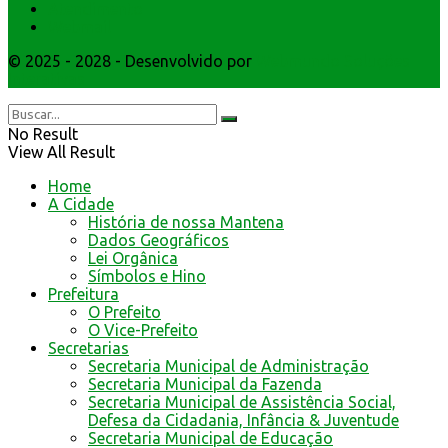
Atendimento
Webmail
© 2025 - 2028 - Desenvolvido por
Webmundo Soluções
Interativas
No Result
View All Result
Home
A Cidade
História de nossa Mantena
Dados Geográficos
Lei Orgânica
Símbolos e Hino
Prefeitura
O Prefeito
O Vice-Prefeito
Secretarias
Secretaria Municipal de Administração
Secretaria Municipal da Fazenda
Secretaria Municipal de Assistência Social,
Defesa da Cidadania, Infância & Juventude
Secretaria Municipal de Educação