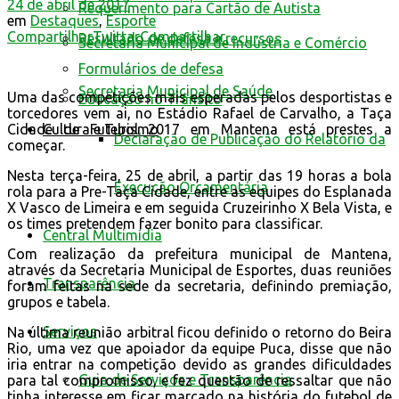
24 de abril de 2017
Requerimento para Cartão de Autista
em
Destaques
,
Esporte
Compartilhar
Twittar
Compartilhar
Resultado de defesa e recursos
Secretaria Municipal de Indústria e Comércio
Formulários de defesa
Secretaria Municipal de Saúde
Uma das competições mais esperadas pelos desportistas e
Educação no Trânsito
torcedores vem ai, no Estádio Rafael de Carvalho, a Taça
Cidade de Futebol 2017 em Mantena está prestes a
Cultura e Turismo
Declaração de Publicação do Relatório da
começar.
Nesta terça-feira, 25 de abril, a partir das 19 horas a bola
Execução Orçamentária
rola para a Pre-Taça Cidade, entre as equipes do Esplanada
X Vasco de Limeira e em seguida Cruzeirinho X Bela Vista, e
os times pretendem fazer bonito para classificar.
Central Multimídia
Com realização da prefeitura municipal de Mantena,
através da Secretaria Municipal de Esportes, duas reuniões
Transparência
foram feitas na sede da secretaria, definindo premiação,
grupos e tabela.
Serviços
Na última reunião arbitral ficou definido o retorno do Beira
Rio, uma vez que apoiador da equipe Puca, disse que não
iria entrar na competição devido as grandes dificuldades
Guia de Serviços e Transparência
para tal compromisso, e fez questão de ressaltar que não
tinha interesse em ficar marcado na história do futebol de