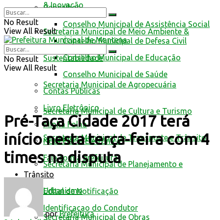
& Inovação
Conselhos
No Result
Conselho Municipal de Assistência Social
View All Result
Secretaria Municipal de Meio Ambiente &
Conselho Municipal de Defesa Civil
Conselho Municipal de Educação
Sustentabilidade
No Result
View All Result
Conselho Municipal de Saúde
Secretaria Municipal de Agropecuária
Contas Públicas
Livro Eletrônico
Secretaria Municipal de Cultura e Turismo
Pré-Taça Cidade 2017 terá
Minha Folha
início nesta terça-feira com 4
Secretaria Municipal de Transporte e Trânsito
Nota Fiscal Eletrônica
times na disputa
Fale com a prefeitura
Secretaria Municipal de Planejamento e
Trânsito
Urbanismo
Edital de Notificação
Identificacao do Condutor
por
Prefeitura
Secretaria Municipal de Obras