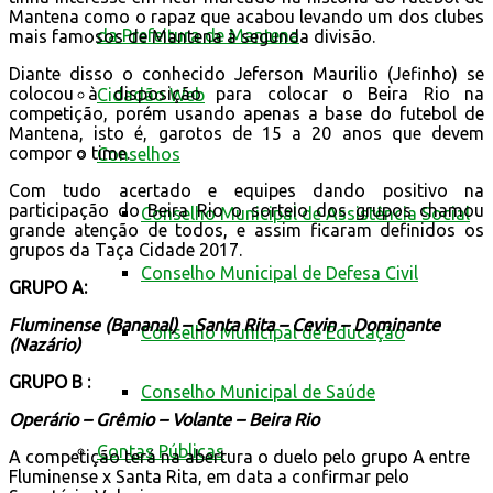
Mantena como o rapaz que acabou levando um dos clubes
da Prefeitura de Mantena
mais famosos de Mantena à segunda divisão.
Diante disso o conhecido Jeferson Maurilio (Jefinho) se
colocou à disposição para colocar o Beira Rio na
Cidadão Web
competição, porém usando apenas a base do futebol de
Mantena, isto é, garotos de 15 a 20 anos que devem
compor o time.
Conselhos
Com tudo acertado e equipes dando positivo na
participação do Beira Rio o sorteio dos grupos chamou
Conselho Municipal de Assistência Social
grande atenção de todos, e assim ficaram definidos os
grupos da Taça Cidade 2017.
Conselho Municipal de Defesa Civil
GRUPO A:
Fluminense (Bananal) – Santa Rita – Cevin – Dominante
Conselho Municipal de Educação
(Nazário)
GRUPO B :
Conselho Municipal de Saúde
Operário – Grêmio – Volante – Beira Rio
Contas Públicas
A competição terá na abertura o duelo pelo grupo A entre
Fluminense x Santa Rita, em data a confirmar pelo