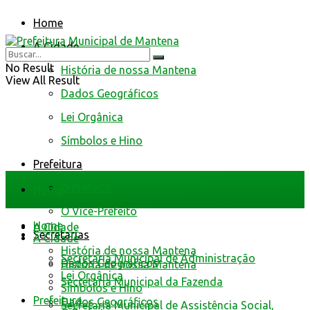
Home
A Cidade
No Result
História de nossa Mantena
View All Result
Dados Geográficos
Lei Orgânica
Símbolos e Hino
Prefeitura
O Prefeito
Home
O Vice-Prefeito
Home
A Cidade
Secretarias
A Cidade
História de nossa Mantena
Secretaria Municipal de Administração
Dados Geográficos
História de nossa Mantena
Lei Orgânica
Secretaria Municipal da Fazenda
Símbolos e Hino
Prefeitura
Dados Geográficos
Secretaria Municipal de Assistência Social,