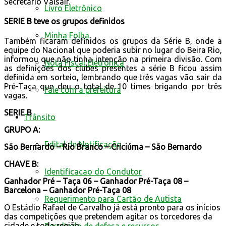
Secretário Valsair.
Livro Eletrônico
SERIE B teve os grupos definidos
Minha Folha
Também ficaram definidos os grupos da Série B, onde a
equipe do Nacional que poderia subir no lugar do Beira Rio,
informou que não tinha intenção na primeira divisão. Com
Nota Fiscal Eletrônica
as definições dos clubes presentes a série B ficou assim
definida em sorteio, lembrando que três vagas vão sair da
Pré-Taça que deu o total de 10 times brigando por três
Fale com a prefeitura
vagas.
SERIE B
Trânsito
GRUPO A:
Edital de Notificação
São Bernardo – Rio Branco – Criciúma – São Bernardo
CHAVE B:
Identificacao do Condutor
Ganhador Pré – Taça 06 – Ganhador Pré-Taça 08 –
Barcelona – Ganhador Pré-Taça 08
Requerimento para Cartão de Autista
O Estádio Rafael de Carvalho já está pronto para os inícios
das competições que pretendem agitar os torcedores da
cidade e toda região.