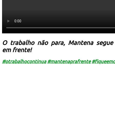
O trabalho não para, Mantena segue
em frente!
#
otrabalhocontinua
#
mantenaprafrente
#
fiqueemc