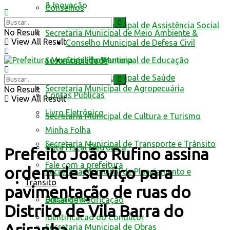
& Inovação
Conselhos
Conselho Municipal de Assistência Social
No Result
Secretaria Municipal de Meio Ambiente &
View All Result
Conselho Municipal de Defesa Civil
Conselho Municipal de Educação
Sustentabilidade
Conselho Municipal de Saúde
Secretaria Municipal de Agropecuária
No Result
Contas Públicas
View All Result
Livro Eletrônico
Secretaria Municipal de Cultura e Turismo
Minha Folha
Secretaria Municipal de Transporte e Trânsito
Nota Fiscal Eletrônica
Prefeito João Rufino assina
Fale com a prefeitura
ordem de serviço para
Secretaria Municipal de Planejamento e
Trânsito
pavimentação de ruas do
Urbanismo
Edital de Notificação
Distrito de Vila Barra do
Identificacao do Condutor
Secretaria Municipal de Obras