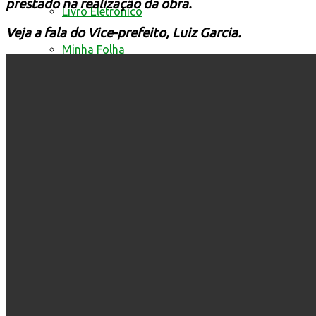
prestado na realização da obra.
Livro Eletrônico
Veja a fala do Vice-prefeito, Luiz Garcia.
Minha Folha
Nota Fiscal Eletrônica
Fale com a prefeitura
Trânsito
Edital de Notificação
Identificacao do Condutor
Requerimento para Cartão de Autista