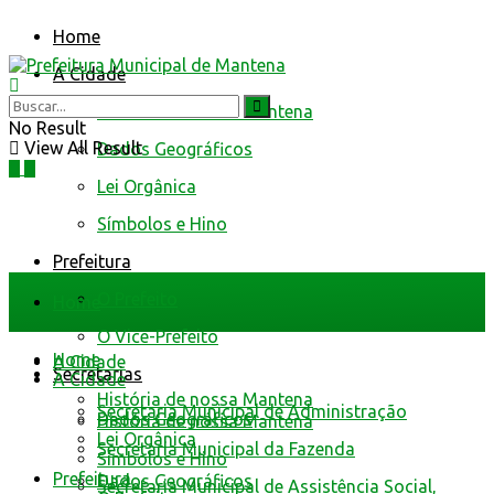
Home
A Cidade
História de nossa Mantena
No Result
View All Result
Dados Geográficos
Lei Orgânica
Símbolos e Hino
Prefeitura
O Prefeito
Home
O Vice-Prefeito
Home
A Cidade
Secretarias
A Cidade
História de nossa Mantena
Secretaria Municipal de Administração
Dados Geográficos
História de nossa Mantena
Lei Orgânica
Secretaria Municipal da Fazenda
Símbolos e Hino
Prefeitura
Dados Geográficos
Secretaria Municipal de Assistência Social,