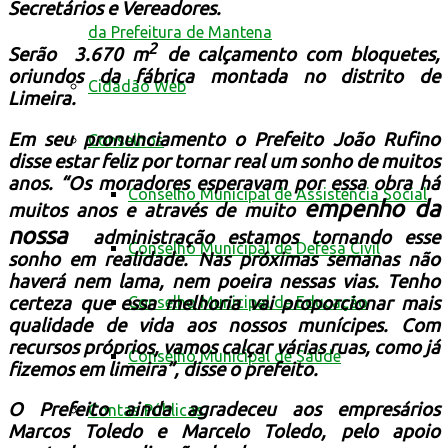
Secretários e Vereadores.
da Prefeitura de Mantena
2
Serão 3.670 m
de calçamento com bloquetes,
oriundos da fábrica montada no distrito de
Cidadão Web
Limeira
.
Em seu pronunciamento o Prefeito João Rufino
Conselhos
disse estar feliz por tornar real um sonho de muitos
anos. “Os moradores esperavam por essa obra há
Conselho Municipal de Assistência Social
empenho da
muitos anos e através de muito
nossa
administração estamos tornando esse
Conselho Municipal de Defesa Civil
sonho em realidade. Nas próximas semanas não
haverá nem lama, nem poeira nessas vias. Tenho
certeza que essa melhoria vai proporcionar mais
Conselho Municipal de Educação
qualidade de vida aos nossos munícipes.
Com
recursos próprios, vamos calçar várias ruas, como já
Conselho Municipal de Saúde
fizemos em limeira
”, disse o prefeito.
O Prefeito ainda agradeceu aos empresários
Contas Públicas
Marcos Toledo e Marcelo Toledo, pelo apoio