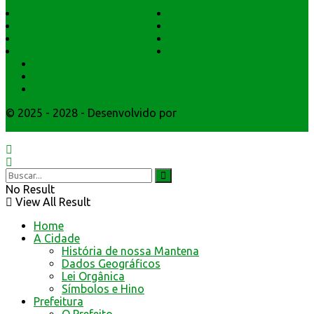
História do Município
Notícias
Dados Geográficos
Prefeitura Trabalhando
Lei Orgânica
Central Multimídia
Símbolos e Hino
Editais Licitações
Secretarios
Atendimento
Webmail
© 2025 - 2028 - Desenvolvido por
Webmundo Soluções
Interativas
No Result
View All Result
Home
A Cidade
História de nossa Mantena
Dados Geográficos
Lei Orgânica
Símbolos e Hino
Prefeitura