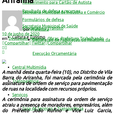
Ariranha
Requerimento para Cartão de Autista
Resultado de defesa e recursos
Secretaria Municipal de Indústria e Comércio
Formulários de defesa
Secretaria Municipal de Saúde
Educação no Trânsito
por
Prefeitura
10 de junho de 2020
Cultura e Turismo
em
Destaques
,
Notícias
,
Obras
,
Prefeitura Trabalhando
Declaração de Publicação do Relatório da
Compartilhar
Twittar
Compartilhar
Execução Orçamentária
Central Multimídia
A manhã desta quarta-feira (10), no Distrito de Vila
Barra do Ariranha, foi marcada pela cerimônia de
Transparência
assinatura de ordem de serviço para pavimentação
de ruas na localidade com recursos próprios.
Serviços
A cerimônia para assinatura da ordem de serviço
atraiu a presença de moradores, empresários, além
Guia de Serviços e Transparência
do Prefeito João Rufino e Vice Luiz Garcia,