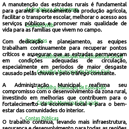
A manutenção das estradas rurais é fundamental
da Prefeitura de Mantena
para garantir o escoamento da produção agrícola,
facilitar o transporte escolar, melhorar o acesso aos
serviços públicos e promover mais qualidade de
Cidadão Web
vida para as famílias que vivem no campo.
Conselhos
Com dedicação e planejamento, as equipes
trabalham continuamente para recuperar pontos
críticos e assegurar que as estradas permaneçam
Conselho Municipal de Assistência Social
em condições adequadas de circulação,
especialmente em períodos de maior desgaste
Conselho Municipal de Defesa Civil
causado pelas chuvas e pelo tráfego constante.
A Administração Municipal reafirma seu
Conselho Municipal de Educação
compromisso com o desenvolvimento da zona rural,
investindo em melhorias que contribuem para o
Conselho Municipal de Saúde
fortalecimento da economia local e para o bem-
estar das comunidades do interior.
Contas Públicas
O trabalho continua, levando mais infraestrutura,
segurança e desenvolvimento para todas as regiões