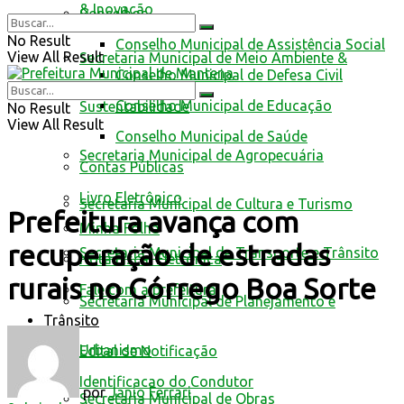
& Inovação
Conselhos
No Result
Conselho Municipal de Assistência Social
View All Result
Secretaria Municipal de Meio Ambiente &
Conselho Municipal de Defesa Civil
Conselho Municipal de Educação
Sustentabilidade
No Result
View All Result
Conselho Municipal de Saúde
Secretaria Municipal de Agropecuária
Contas Públicas
Livro Eletrônico
Secretaria Municipal de Cultura e Turismo
Prefeitura avança com
Minha Folha
recuperação de estradas
Secretaria Municipal de Transporte e Trânsito
Nota Fiscal Eletrônica
rurais no Córrego Boa Sorte
Fale com a prefeitura
Secretaria Municipal de Planejamento e
Trânsito
Urbanismo
Edital de Notificação
Identificacao do Condutor
por
Janio Ferrari
Secretaria Municipal de Obras