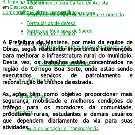
8 de junho de 2026
Requerimento para Cartão de Autista
em
Destaques
Compartilhar
Twittar
Compartilhar
Resultado de defesa e recursos
Secretaria Municipal de Indústria e Comércio
Formulários de defesa
Secretaria Municipal de Saúde
Educação no Trânsito
A Prefeitura de Mantena, por meio da equipe de
Cultura e Turismo
Declaração de Publicação do Relatório da
Obras, segue realizando importantes intervenções
para melhorar a infraestrutura rural do município.
Desta vez, os trabalhos estão concentrados na
Execução Orçamentária
região do Córrego Boa Sorte, onde estão sendo
executados serviços de patrolamento e
Central Multimídia
reconstrução de trechos da estrada.
As ações têm como objetivo proporcionar mais
Transparência
segurança, mobilidade e melhores condições de
tráfego para os moradores da comunidade,
Serviços
produtores rurais, estudantes e demais usuários
que dependem diariamente da via para suas
atividades.
Guia de Serviços e Transparência