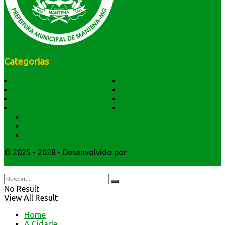
Categorias
História do Município
Notícias
Dados Geográficos
Prefeitura Trabalhando
Lei Orgânica
Central Multimídia
Símbolos e Hino
Editais Licitações
Secretarios
Atendimento
Webmail
© 2025 - 2028 - Desenvolvido por
Webmundo Soluções
Interativas
No Result
View All Result
Home
A Cidade