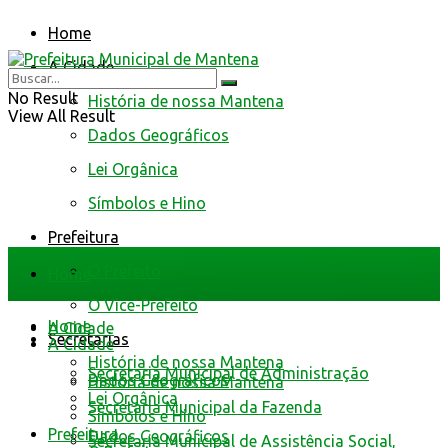
Home
A Cidade
No Result
História de nossa Mantena
View All Result
Dados Geográficos
Lei Orgânica
Símbolos e Hino
Prefeitura
O Prefeito
Home
O Vice-Prefeito
Home
A Cidade
Secretarias
A Cidade
História de nossa Mantena
Secretaria Municipal de Administração
Dados Geográficos
História de nossa Mantena
Lei Orgânica
Secretaria Municipal da Fazenda
Símbolos e Hino
Prefeitura
Dados Geográficos
Secretaria Municipal de Assistência Social,