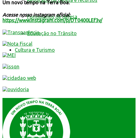
Resultado de defesa e recursos
Um
novo
tempo
na
Terra
Boa.
Acesse nosso instagram oficial:
Formulários de defesa
https://www.instagram.com/p/DT0400LEf3v/
Educação no Trânsito
Cultura e Turismo