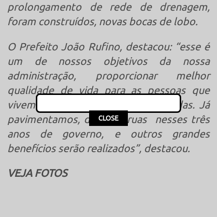
prolongamento de rede de drenagem,
foram construídos, novas bocas de lobo.
O Prefeito João Rufino, destacou: “esse é
um de nossos objetivos da nossa
administração, proporcionar melhor
qualidade de vida para as pessoas que
vivem nessas áreas não pavimentadas. Já
This popup will close in:
15
pavimentamos, diversas ruas nesses três
CLOSE
anos de governo, e outros grandes
benefícios serão realizados”, destacou.
VEJA FOTOS