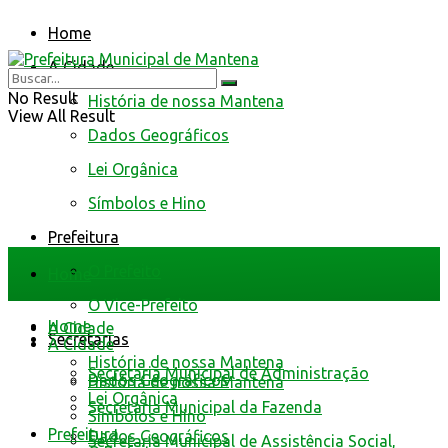
Home
A Cidade
No Result
História de nossa Mantena
View All Result
Dados Geográficos
Lei Orgânica
Símbolos e Hino
Prefeitura
O Prefeito
Home
O Vice-Prefeito
Home
A Cidade
Secretarias
A Cidade
História de nossa Mantena
Secretaria Municipal de Administração
Dados Geográficos
História de nossa Mantena
Lei Orgânica
Secretaria Municipal da Fazenda
Símbolos e Hino
Prefeitura
Dados Geográficos
Secretaria Municipal de Assistência Social,