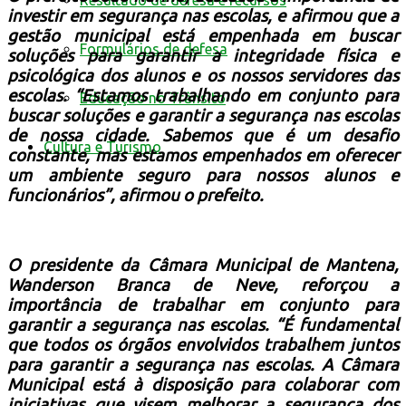
Resultado de defesa e recursos
investir em segurança nas escolas, e afirmou que a
gestão municipal está empenhada em buscar
Formulários de defesa
soluções para garantir a integridade física e
psicológica dos alunos e os nossos servidores das
escolas.
“Estamos trabalhando em conjunto para
Educação no Trânsito
buscar soluções e garantir a segurança nas escolas
de nossa cidade. Sabemos que é um desafio
Cultura e Turismo
constante, mas estamos empenhados em oferecer
um ambiente seguro para nossos alunos e
funcionários”, afirmou o prefeito.
O presidente da Câmara Municipal de Mantena,
Wanderson Branca de Neve, reforçou a
importância de trabalhar em conjunto para
garantir a segurança nas escolas. “É fundamental
que todos os órgãos envolvidos trabalhem juntos
para garantir a segurança nas escolas. A Câmara
Municipal está à disposição para colaborar com
iniciativas que visem melhorar a segurança dos