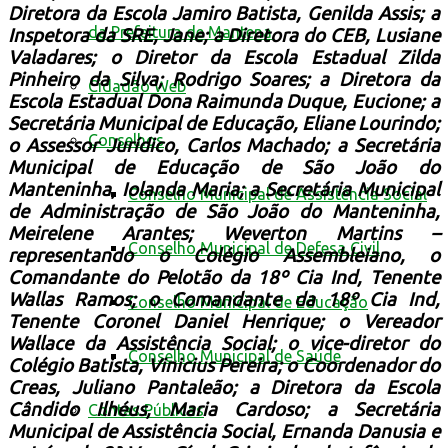
Diretora da Escola Jamiro Batista, Genilda Assis; a
da Prefeitura de Mantena
Inspetora da SRE, Jane; a Diretora do CEB, Lusiane
Valadares; o Diretor da Escola Estadual Zilda
Pinheiro da Silva; Rodrigo Soares; a Diretora da
Cidadão Web
Escola Estadual Dona Raimunda Duque, Eucione; a
Secretária Municipal de Educação, Eliane Lourindo;
Conselhos
o Assessor Jurídico, Carlos Machado; a Secretária
Municipal de Educação de São João do
Manteninha, Iolanda Maria; a Secretária Municipal
Conselho Municipal de Assistência Social
de Administração de São João do Manteninha,
Meirelene Arantes; Weverton Martins –
Conselho Municipal de Defesa Civil
representando o Colégio Assembleiano, o
Comandante do Pelotão da 18º Cia Ind, Tenente
Wallas Ramos; o Comandante da
18º Cia Ind,
Conselho Municipal de Educação
Tenente Coronel Daniel Henrique; o Vereador
Wallace da Assistência Social; o vice-diretor do
Conselho Municipal de Saúde
Colégio Batista, Vinicius Pereira; o Coordenador do
Creas, Juliano Pantaleão; a Diretora da Escola
Cândido Ilhéus, Maria Cardoso; a Secretária
Contas Públicas
Municipal de Assistência Social, Ernanda Danusia e