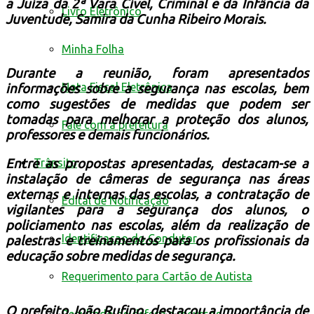
a Juíza da 2ª Vara Cível, Criminal e da Infância da
Livro Eletrônico
Juventude, Samira da Cunha Ribeiro Morais.
Minha Folha
Durante a reunião, foram apresentados
Nota Fiscal Eletrônica
informações sobre a segurança nas escolas, bem
como sugestões de medidas que podem ser
tomadas para melhorar a proteção dos alunos,
Fale com a prefeitura
professores e demais funcionários.
Trânsito
Entre as propostas apresentadas, destacam-se a
instalação de câmeras de segurança nas áreas
externas e internas das escolas, a contratação de
Edital de Notificação
vigilantes para a segurança dos alunos, o
policiamento nas escolas, além da realização de
Identificacao do Condutor
palestras e treinamentos para os profissionais da
educação sobre medidas de segurança.
Requerimento para Cartão de Autista
O prefeito João Rufino, destacou a importância de