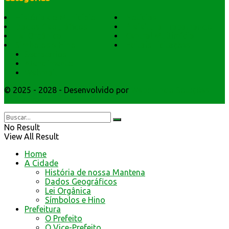
História do Município
Notícias
Dados Geográficos
Prefeitura Trabalhando
Lei Orgânica
Central Multimídia
Símbolos e Hino
Editais Licitações
Secretarios
Atendimento
Webmail
© 2025 - 2028 - Desenvolvido por
Webmundo Soluções
Interativas
No Result
View All Result
Home
A Cidade
História de nossa Mantena
Dados Geográficos
Lei Orgânica
Símbolos e Hino
Prefeitura
O Prefeito
O Vice-Prefeito