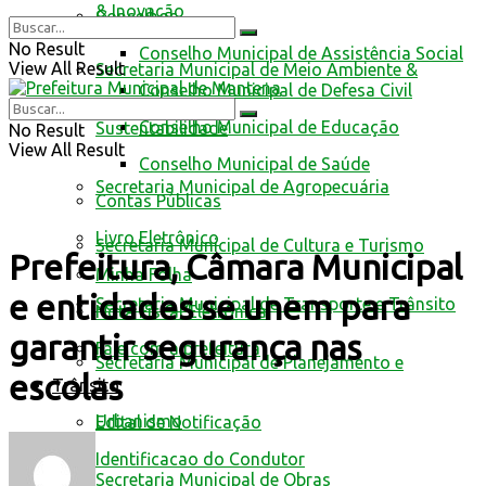
& Inovação
Conselhos
No Result
Conselho Municipal de Assistência Social
View All Result
Secretaria Municipal de Meio Ambiente &
Conselho Municipal de Defesa Civil
Conselho Municipal de Educação
Sustentabilidade
No Result
View All Result
Conselho Municipal de Saúde
Secretaria Municipal de Agropecuária
Contas Públicas
Livro Eletrônico
Secretaria Municipal de Cultura e Turismo
Prefeitura, Câmara Municipal
Minha Folha
e entidades se unem para
Secretaria Municipal de Transporte e Trânsito
Nota Fiscal Eletrônica
garantir segurança nas
Fale com a prefeitura
Secretaria Municipal de Planejamento e
escolas
Trânsito
Urbanismo
Edital de Notificação
Identificacao do Condutor
Secretaria Municipal de Obras