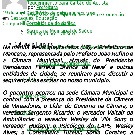
Requerimento para Cartão de Autista
por
Prefeitura
19 de abril de 2023
Resultado de defesa e recursos
Secretaria Municipal de Indústria e Comércio
em
Destaques
,
Educação
Formulários de defesa
Compartilhar
Twittar
Compartilhar
Secretaria Municipal de Saúde
Educação no Trânsito
Cultura e Turismo
Na manhã desta quarta-feira (19), a Prefeitura de
Declaração de Publicação do Relatório da
Mantena, representada pelo Prefeito João Rufino e
a Câmara Municipal, através do Presidente
Execução Orçamentária
Wanderson Ferreira ‘Branca de Neve’ e outras
entidades da cidade, se reuniram para discutir a
Central Multimídia
segurança nas escolas no nosso município.
O encontro ocorreu na sede Câmara Municipal e
Transparência
contou com a presença do Presidente da Câmara
de Vereadores, o Líder do Governo na Câmara, o
Serviços
vereador Sargento Ricardo; o vereador Valtair da
Ambulância; o vereador Wesley da Vila Som; o
vereador Hudson; o Psicólogo do CAPS, Wesley
Guia de Serviços e Transparência
Alves; a Conselheira Tutelar, Sônia Goreter; a