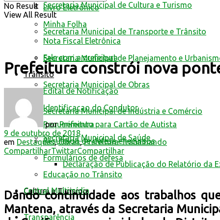
Secretaria Municipal de Cultura e Turismo
No Result
Livro Eletrônico
View All Result
Minha Folha
Secretaria Municipal de Transporte e Trânsito
Nota Fiscal Eletrônica
Fale com a prefeitura
Secretaria Municipal de Planejamento e Urbanis
Prefeitura constrói nova pon
Trânsito
Secretaria Municipal de Obras
Edital de Notificação
Identificacao do Condutor
Secretaria Municipal de Indústria e Comércio
por
Prefeitura
Requerimento para Cartão de Autista
9 de outubro de 2018
Secretaria Municipal de Saúde
Resultado de defesa e recursos
em
Destaques
,
Obras
,
Prefeitura Trabalhando
Compartilhar
Twittar
Compartilhar
Formulários de defesa
Declaração de Publicação do Relatório da 
Educação no Trânsito
Central Multimídia
Cultura e Turismo
Dando continuidade aos trabalhos que
Mantena, através da Secretaria Municip
Transparência