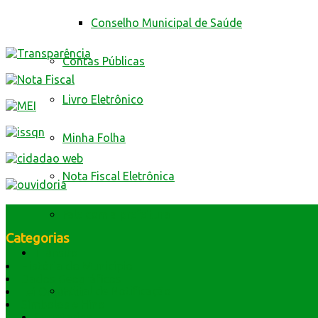
Conselho Municipal de Saúde
Contas Públicas
Livro Eletrônico
Minha Folha
Nota Fiscal Eletrônica
Fale com a prefeitura
Categorias
Trânsito
História do Município
Dados Geográficos
Edital de Notificação
Lei Orgânica
Símbolos e Hino
Secretarios