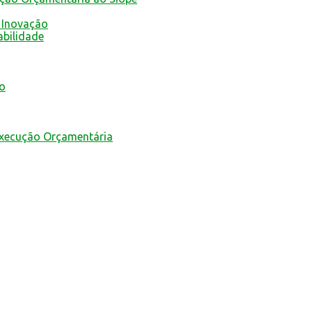
 Inovação
abilidade
mo
Execução Orçamentária