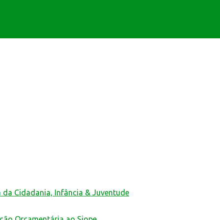
ativas
a da Cidadania, Infância & Juventude
ução Orçamentária ao Siope