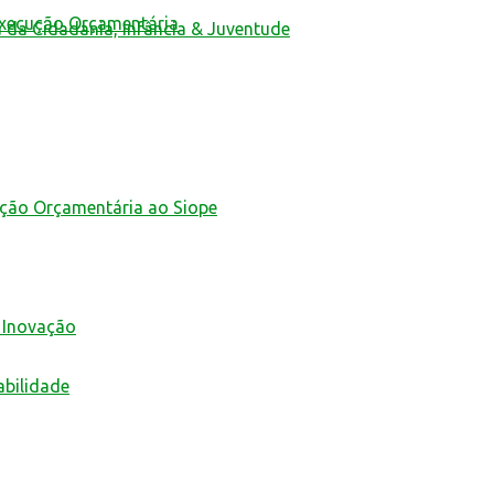
Execução Orçamentária
a da Cidadania, Infância & Juventude
ução Orçamentária ao Siope
 Inovação
abilidade