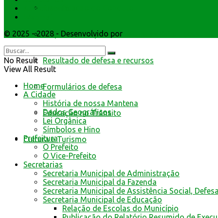
Identificacao do Condutor
Atendimento
Webmail
© 2025 - 2028 - Desenvolvido por
Webmundo Soluções Inter
Requerimento para Cartão de Autista
No Result
Resultado de defesa e recursos
View All Result
Home
Formulários de defesa
A Cidade
História de nossa Mantena
Dados Geográficos
Educação no Trânsito
Lei Orgânica
Símbolos e Hino
Prefeitura
Cultura e Turismo
O Prefeito
O Vice-Prefeito
Secretarias
Secretaria Municipal de Administração
Secretaria Municipal da Fazenda
Secretaria Municipal de Assistência Social, Defes
Secretaria Municipal de Educação
Relação de Escolas do Município
Publicação do Relatório Resumido de Exec