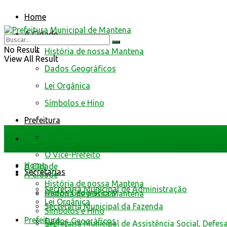
Home
A Cidade
No Result
História de nossa Mantena
View All Result
Dados Geográficos
Lei Orgânica
Símbolos e Hino
Prefeitura
O Prefeito
Home
O Vice-Prefeito
Home
A Cidade
Secretarias
A Cidade
História de nossa Mantena
Secretaria Municipal de Administração
Dados Geográficos
História de nossa Mantena
Lei Orgânica
Secretaria Municipal da Fazenda
Símbolos e Hino
Prefeitura
Dados Geográficos
Secretaria Municipal de Assistência Social, Defes