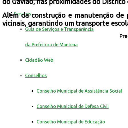
do Gavião, nas proximidades do Distrito 
Serviços
Além da construção e manutenção de p
vicinais, garantindo um transporte esc
Guia de Serviços e Transparência
Pre
da Prefeitura de Mantena
Cidadão Web
Conselhos
Conselho Municipal de Assistência Social
Conselho Municipal de Defesa Civil
Conselho Municipal de Educação