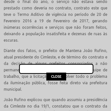
desde o final do ano, o serviço não estava sendo
prestado como deveria no contrato, contrato este que
teve o Termo Aditivo de vigência no período de 20 de
Fevereiro 2016 a 19 de Fevereiro de 2017, gerando
inúmeras ocorrências e serviços que não foram feitos,
deixando a população insatisfeita e dezenas de ruas às
escuras.
Diante dos fatos, o prefeito de Mantena João Rufino,
atual presidente do Cimleste, e de término do contrato e
da decisão de alguns prefeitos consorciados a não
permanecerem associados, decidiu com sua equipe de
This popup will close in:
15
trabalho, que a licitação para resolver todo o problema
CLOSE
da iluminação pública, fosse feita direto via prefeitura
municipal.
João Rufino explicou que quando assumiu a presidência
da Cimleste no dia 19/1, constatou que o contrato da