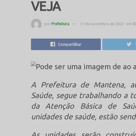
VEJA
por
Prefeitura
17 de novembro de 2022
em
D
Compartilhar
A Prefeitura de Mantena, at
Saúde, segue trabalhando a t
da Atenção Básica de Saú
unidades de saúde, estão send
As unidades serão constru