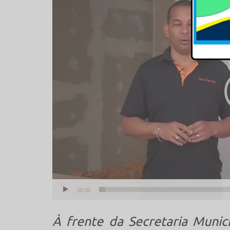
de
vídeo
00:00
À frente da Secretaria Munic