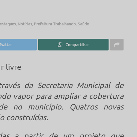
estaques
,
Notícias
,
Prefeitura Trabalhando
,
Saúde
Twittar
Compartilhar
ravés da Secretaria Municipal de
odo vapor para ampliar a cobertura
de no município. Quatros novas
o construídas.
ídas a partir de um projeto que