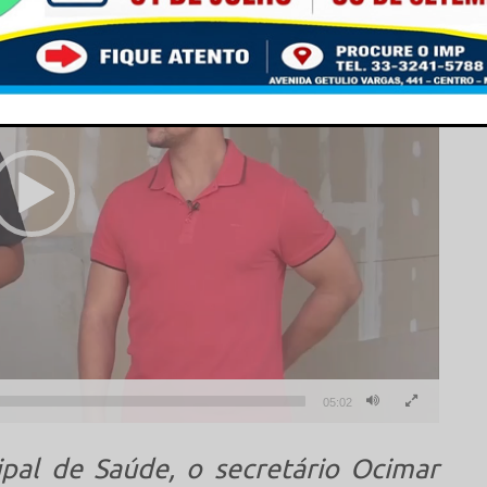
This popup will close in:
15
05:02
ipal de Saúde, o secretário Ocimar