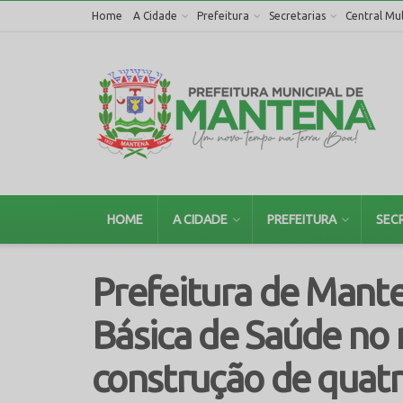
Home
A Cidade
Prefeitura
Secretarias
Central Mul
HOME
A CIDADE
PREFEITURA
SEC
Prefeitura de Mant
Básica de Saúde no 
construção de quat