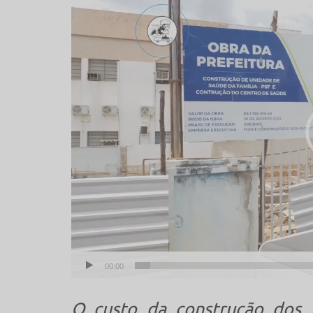
de
vídeo
00:00
O custo da construção dos 